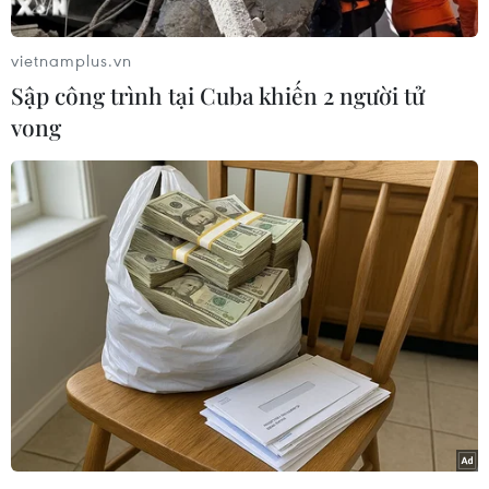
vietnamplus.vn
Sập công trình tại Cuba khiến 2 người tử
vong
Chỉ số giá tiêu dùng (CPI) tháng 6/2024 tăng
0,17% so với tháng trước.
Trong số đó, có 8 nhóm hàng hóa và dịch vụ có
chỉ số giá tăng và 3 nhóm hàng có chỉ số giá
giảm./.
(TTXVN/Vietnam+)