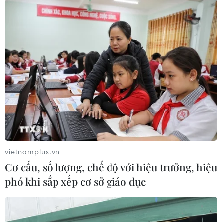
TIN CÙNG CHUYÊN MỤC
vietnamplus.vn
Chuyên gia quốc tế đánh giá tích cực
Cơ cấu, số lượng, chế độ với hiệu trưởng, hiệu
về tiền đồng của Việt Nam
phó khi sắp xếp cơ sở giáo dục
07/08/2026 12:46