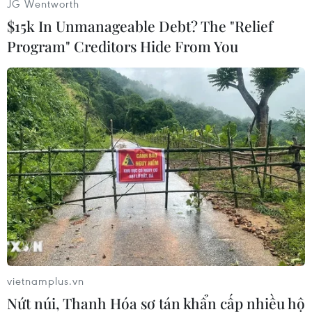
JG Wentworth
$15k In Unmanageable Debt? The "Relief
Program" Creditors Hide From You
#Tổng cục Thống kê
#Chỉ số giá tiêu dùng
#CPI
#Nhóm hàng hóa
TP. Hà Nội
vietnamplus.vn
Nứt núi, Thanh Hóa sơ tán khẩn cấp nhiều hộ