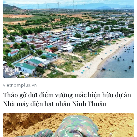
Mỹ kiểm tra gần 500 chiếc Boeing 737
MAX do nguy cơ nứt thân máy bay
06/08/2026 23:31
Ngoại giao kinh tế: Kiến tạo hệ sinh
thái đồng hành và thúc đẩy tự chủ
công nghệ
06/08/2026 15:33
vietnamplus.vn
Tháo gỡ dứt điểm vướng mắc hiện hữu dự án
Việt Nam tiếp tục là thị trường trọng
Nhà máy điện hạt nhân Ninh Thuận
điểm của doanh nghiệp thực phẩm
Ba Lan
06/08/2026 14:03