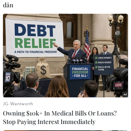
Theo dõi VietnamPlus
dân
TIN LIÊN QUAN
JG Wentworth
Owning $10k+ In Medical Bills Or Loans?
Stop Paying Interest Immediately