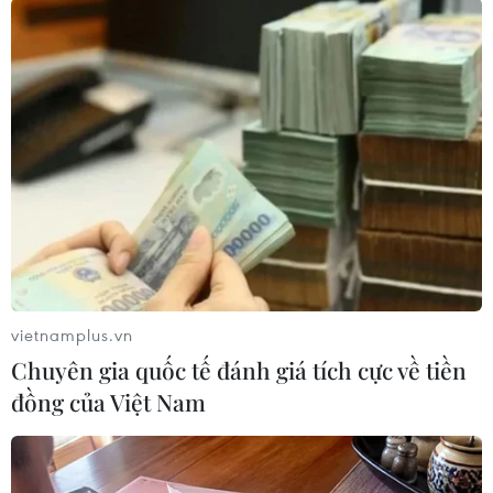
CPI tháng Ba giảm 0,23% do nhu cầu tiêu
dùng điều tiết lại sau dịp Tết
29/03/2024 04:33
Chỉ số giá tiêu dùng tháng Ba giảm chủ yếu theo quy
luật tiêu dùng, do nhu cầu của người dân đi xuống sau
dịp Tết Nguyên đán khiến giá cả hàng hóa và dịch vụ
thiết yếu trên thị trường “hạ nhiệt."
vietnamplus.vn
Chuyên gia quốc tế đánh giá tích cực về tiền
đồng của Việt Nam