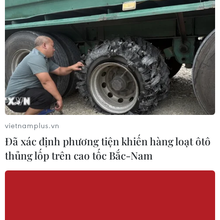
Phép thử sức chống chịu của kinh tế
ASEAN
07/08/2026 12:35
Thuế polysilicon: Doanh nghiệp Hàn
Quốc tại Mỹ có lợi thế
07/08/2026 12:17
vietnamplus.vn
Đã xác định phương tiện khiến hàng loạt ôtô
Tầm nhìn bán dẫn của Malaysia: Đi
thủng lốp trên cao tốc Bắc-Nam
từ thế mạnh sẵn có lên nấc thang giá
trị cao
07/08/2026 11:51