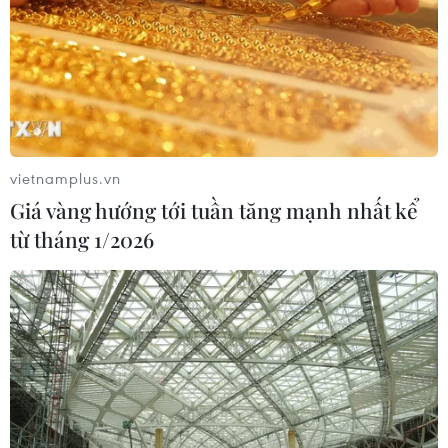
E10RON95-III xuống còn 22.324
đồng/lít
06/08/2026 08:07
Xem thêm
vietnamplus.vn
Giá vàng hướng tới tuần tăng mạnh nhất kể
từ tháng 1/2026
CƠ QUAN CHỦ QUẢN: THÔNG TẤN XÃ VIỆT NAM
Tổng Biên tập: TRẦN TIẾN DUẨN
Phó Tổng Biên tập: NGUYỄN THỊ TÁM, KHÚC THANH
THỦY