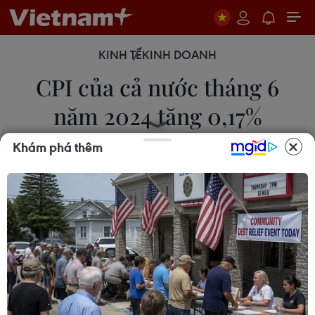
KINH TẾ
KINH DOANH
CPI của cả nước tháng 6
năm 2024 tăng 0,17%
Khám phá thêm
29/06/2024 05:17
Theo Tổng cục Thống kê, chỉ số giá tiêu dùng cả
nước tháng 6/2024 tăng 0,17% so với tháng trước,
trong đó có 8 nhóm hàng hóa và dịch vụ có chỉ số
giá tăng và 3 nhóm hàng có chỉ số giá giảm.