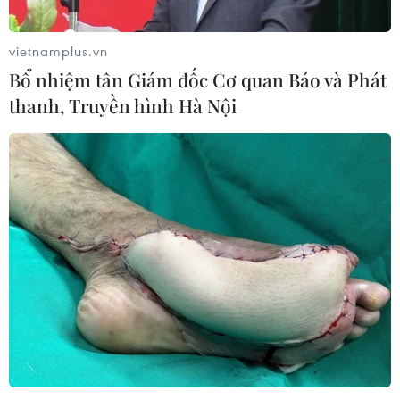
vietnamplus.vn
Chính phủ Thái Lan siết chặt kiểm
Bổ nhiệm tân Giám đốc Cơ quan Báo và Phát
soát sở hữu súng
thanh, Truyền hình Hà Nội
10/08/2026 10:27
Thái Lan: Nổ súng tại văn phòng
chính quyền tỉnh Nonthaburi
10/08/2026 08:15
Bão Dolphin suy yếu nhưng tiếp tục
gây mưa lớn, nguy cơ lũ lụt tại Trung
Quốc
10/08/2026 06:53