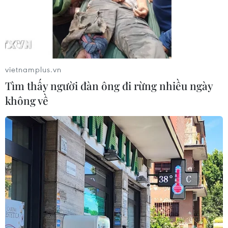
09/08/2026 03:15
Chính phủ Mỹ giải mật đợt 5 hồ sơ
UFO
vietnamplus.vn
09/08/2026 03:02
Tìm thấy người đàn ông đi rừng nhiều ngày
không về
Thái Lan xây dựng tiêu chuẩn an
toàn trường học quốc gia sau vụ xả
súng
09/08/2026 02:26
Khủng hoảng nắng nóng đẩy 34 tỉnh
của Pháp vào mức nguy cơ cháy
rừng cao