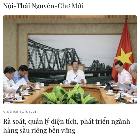
Nội-Thái Nguyên-Chợ Mới
vietnamplus.vn
Rà soát, quản lý diện tích, phát triển ngành
hàng sầu riêng bền vững