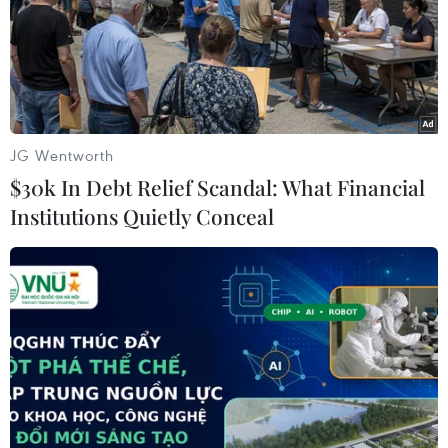
JG Wentworth
$30k In Debt Relief Scandal: What Financial
Institutions Quietly Conceal
Giải cứu 10.000 người châu Phi di cư trên
biển ngoài khơi Libya
27/05/2017 22:55
Thêm 3.400 người di cư đã được giải cứu ở ngoài khơi