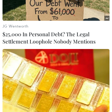
JG Wentworth
$25,000 In Personal Debt? The Legal
Settlement Loophole Nobody Mentions
Người di cư chờ được cứu ở ngoài khơi bờ biển thuộc thị trấn
Zawiyah (Libya) ngày 20/3. (Nguồn: AFP/TTXVN)
Lực lượng bảo vệ bờ biển Italy ngày 9/6 cho biết
khoảng 930 người đã được cứu trong nhiều hoạt
động cứu hộ trên biển Địa Trung Hải, ngoài
khơi Libya trong 2 ngày qua.