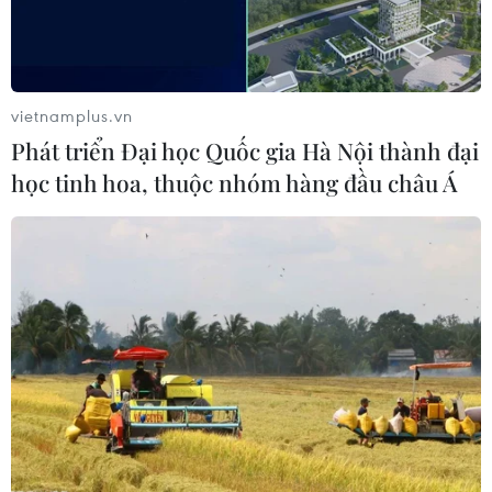
Libya trong ngày 26/5, nâng tổng số người di cư châu
Phi được giải cứu trong 4 ngày qua lên 10.000 người.
vietnamplus.vn
Phát triển Đại học Quốc gia Hà Nội thành đại
học tinh hoa, thuộc nhóm hàng đầu châu Á
Hơn 40 người di cư thiệt mạng ở khu vực
sa mạc phía Bắc Niger