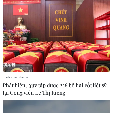
vietnamplus.vn
Phát hiện, quy tập được 256 bộ hài cốt liệt sỹ
tại Công viên Lê Thị Riêng