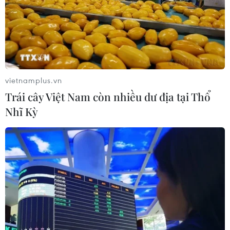
vietnamplus.vn
Trái cây Việt Nam còn nhiều dư địa tại Thổ
Nhĩ Kỳ