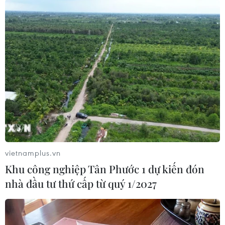
Theo dõi VietnamPlus
TIN LIÊN QUAN
vietnamplus.vn
Khu công nghiệp Tân Phước 1 dự kiến đón
nhà đầu tư thứ cấp từ quý 1/2027