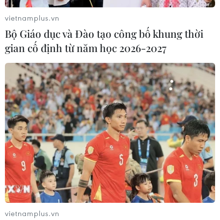
TIN CÙNG CHUYÊN MỤC
vietnamplus.vn
Cuộc tìm kiếm và vá lại những 'trái
Bộ Giáo dục và Đào tạo công bố khung thời
tim lỗi '
gian cố định từ năm học 2026-2027
07/08/2026 04:03
Hà Nội cảnh báo về việc sử dụng tế
bào gốc trong khám chữa bệnh, làm
đẹp
07/08/2026 03:03
Thắp lên hy vọng cho bệnh nhân
nghèo từ 'phòng khám 0 đồng' ở An
Giang
07/08/2026 02:00
vietnamplus.vn