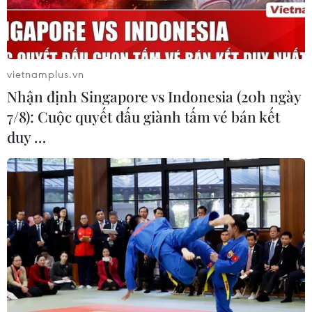
vietnamplus.vn
Nhận định Singapore vs Indonesia (20h ngày
7/8): Cuộc quyết đấu giành tấm vé bán kết
duy …