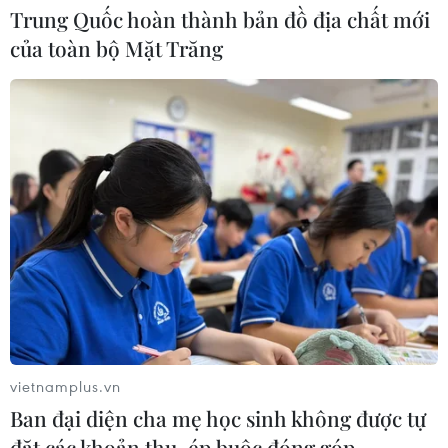
30/07/2026 08:24
Trung Quốc hoàn thành bản đồ địa chất mới
của toàn bộ Mặt Trăng
Chẩn đoán và điều trị thành công
trường hợp mắc bệnh viêm mạch
hiếm gặp
30/07/2026 08:15
Trao tặng 10 gia đình khó khăn điều
trị vô sinh hiếm muộn miễn phí 100%
30/07/2026 07:37
Xem thêm
vietnamplus.vn
Ban đại diện cha mẹ học sinh không được tự
đặt các khoản thu, ép buộc đóng góp