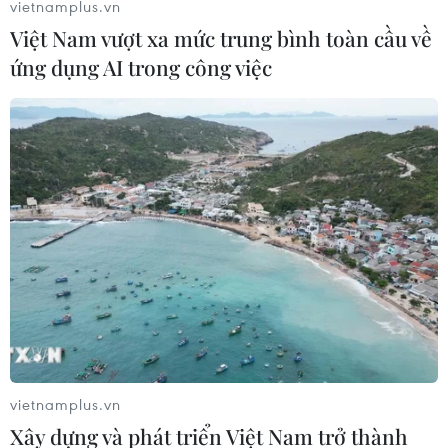
vietnamplus.vn
Việt Nam vượt xa mức trung bình toàn cầu về
ứng dụng AI trong công việc
Điều trị thành công u nang bạch huyết
trong ổ bụng bé 23 tháng tuổi
15/05/2019 05:44
vietnamplus.vn
Các bác sỹ Bệnh viện Hữu nghị Việt Đức vừa phẫu thuật
Xây dựng và phát triển Việt Nam trở thành