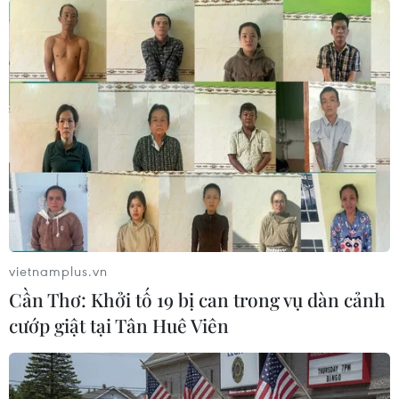
thành công nhờ có sự phối hợp nhanh, cấp cứu
kịp thời nhiều chuyên khoa.
Đại diện gia đình bệnh nhân cho biết, gia đình
có hoàn cảnh kinh tế rất khó khăn. Trước hoàn
cảnh khó khăn của bệnh nhân, sau phẫu thuật
thành công, các bác sỹ, Phòng Công tác xã hội
của Bệnh viện Đa khoa Trung ương Cần Thơ đã
kêu gọi các tổ chức, nhà hảo tâm tìm nguồn
kinh phí hỗ trợ bệnh nhân./.
vietnamplus.vn
(TTXVN/Vietnam+)
Cần Thơ: Khởi tố 19 bị can trong vụ dàn cảnh
cướp giật tại Tân Huê Viên