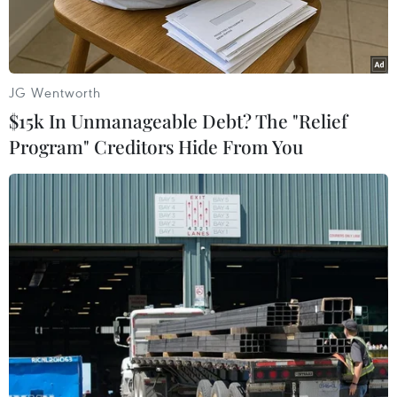
JG Wentworth
$15k In Unmanageable Debt? The "Relief
Program" Creditors Hide From You
Các bác sỹ thăm khám cho bệnh nhân sau phẫu thuật. (Ảnh:
Ánh Tuyết/TTXVN)
Ngày 12/6, bác sỹ Chuyên khoa 2 Phạm Thanh
Phong, Phó Giám đốc Bệnh viện Đa khoa Trung
ương Cần Thơ cho biết, các bác sỹ của Bệnh