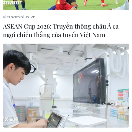
vietnamplus.vn
ASEAN Cup 2026: Truyền thông châu Á ca
ngợi chiến thắng của tuyển Việt Nam
Hà Nội quyết liệt không để bùng phát dịch
sởi, sốt xuất huyết
14/05/2019 14:46
Chủ tịch Ủy ban Nhân dân thành phố Hà Nội lưu ý các
đơn vị chức năng không được chủ quan, cần khoanh
vùng các ổ dịch kịp thời để tránh nguy cơ bùng phát
thành dịch.