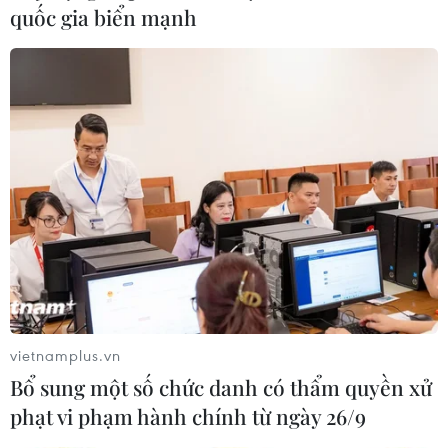
nội soi điều trị thành công u nang bạch huyết trong ổ
quốc gia biển mạnh
bụng cho bệnh nhân Đ.D.M.Đ 23 tháng tuổi, phát hiện
bệnh từ 7 tháng tuổi.
vietnamplus.vn
Bổ sung một số chức danh có thẩm quyền xử
phạt vi phạm hành chính từ ngày 26/9
Tầm soát bệnh dạ dày, thực quản để phát