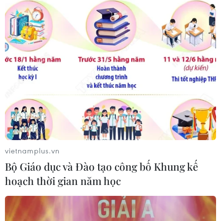
hiện và điều trị kịp thời
30/05/2019 09:15
Theo Hội khoa học Tiêu hóa Việt Nam, có tới 70% dân
số Việt Nam có nguy cơ mắc bệnh lý dạ dày; 26% dân
số mắc bệnh viêm loét dạ dày tá tràng và ung thư dạ
dày đang ngày càng trẻ hóa.
vietnamplus.vn
Bộ Giáo dục và Đào tạo công bố Khung kế
hoạch thời gian năm học