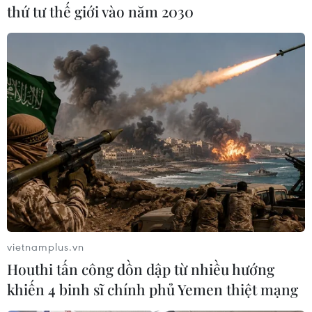
thứ tư thế giới vào năm 2030
Tuyết Mai (TTXVN)
vietnamplus.vn
Houthi tấn công dồn dập từ nhiều hướng
#Bệnh nhân
#Phẫu thuật
#Phồng lóc động mạch chủ
khiến 4 binh sĩ chính phủ Yemen thiệt mạng
#Điều trị
TP. Hà Nội