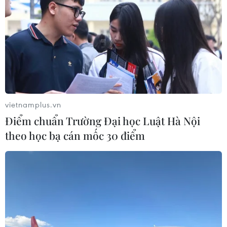
Điều trị hiệu quả ca ung thư phổi
mang đồng thời hai đột biến gen
hiếm gặp
02/08/2026 05:58
Xem thêm
vietnamplus.vn
Điểm chuẩn Trường Đại học Luật Hà Nội
theo học bạ cán mốc 30 điểm
CƠ QUAN CHỦ QUẢN: THÔNG TẤN XÃ VIỆT NAM
Tổng Biên tập: TRẦN TIẾN DUẨN
Phó Tổng Biên tập: NGUYỄN THỊ TÁM, KHÚC THANH
THỦY