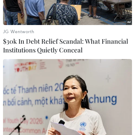
JG Wentworth
$30k In Debt Relief Scandal: What Financial
Institutions Quietly Conceal
Thuyền viên tàu Liberia đang được lực lượng y tế thăm khám.
(Ảnh: TTXVN)
Vào lúc khoảng 0 giờ 55, ngày 13/6, lực lượng
cứu nạn hàng hải Việt Nam đã đưa thuyền viên
của tàu Liberia là Alcarez Peter II Alesna bị nạn