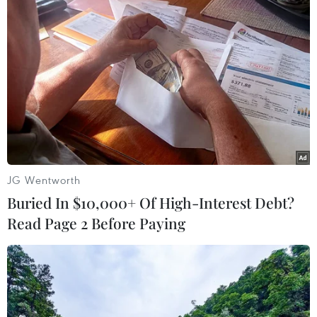
JG Wentworth
Buried In $10,000+ Of High-Interest Debt?
Read Page 2 Before Paying
#Đà Nẵng
#Thuyền viên
#Tàu Bulk Japan
#Cấp cứu
#Tai nạn lao động
TP. Đà Nẵng