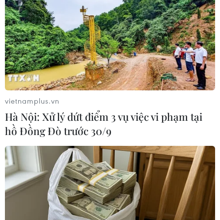
Theo dõi VietnamPlus
TIN LIÊN QUAN
vietnamplus.vn
Hà Nội: Xử lý dứt điểm 3 vụ việc vi phạm tại
hồ Đồng Đò trước 30/9