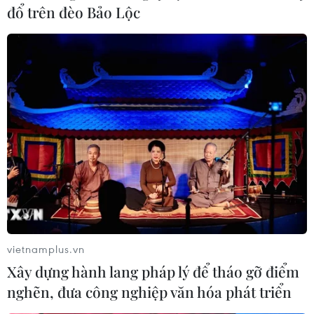
Tàu SAR 274 đã đưa thuyền viên Lê Văn Trung về đến
đổ trên đèo Bảo Lộc
Đà Nẵng an toàn, Trung tâm cấp cứu 115 thành phố Đà
Nẵng tiếp nhận bệnh nhân và chuyển vào bệnh viện
địa phương để tiếp
vietnamplus.vn
Xây dựng hành lang pháp lý để tháo gỡ điểm
nghẽn, đưa công nghiệp văn hóa phát triển