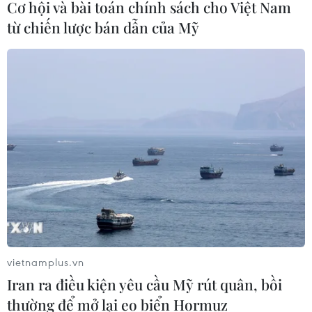
Cơ hội và bài toán chính sách cho Việt Nam
từ chiến lược bán dẫn của Mỹ
TIN CÙNG CHUYÊN MỤC
Thành phố Hồ Chí Minh xuất hiện
mưa dông trên diện rộng
09/08/2026 13:14
Hà Nội: Xử lý dứt điểm 3 vụ việc vi
phạm tại hồ Đồng Đò trước 30/9
09/08/2026 12:49
Đổi mới công tác phổ biến, giáo dục
vietnamplus.vn
pháp luật trong bối cảnh bùng nổ
Iran ra điều kiện yêu cầu Mỹ rút quân, bồi
mạng xã hội
thường để mở lại eo biển Hormuz
09/08/2026 12:27