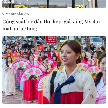
vietnamplus.vn
Công suất lọc dầu thu hẹp, giá xăng Mỹ đối
mặt áp lực tăng
Cấp cứu thuyền viên bị đau ruột thừa khi
đang hoạt động trên biển
22/12/2018 12:56
Tại khu vực biển cách phía Đông Bắc đảo Cồn Cỏ, tỉnh
Quảng Trị khoảng 30 hải lý, tàu vận tải Nam Thành do
ông Nguyễn Quốc Lâm làm thuyền trưởng có 1 thuyền
viên bị đau ruột thừa cấp.