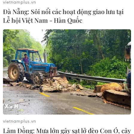
vietnamplus.vn
Đà Nẵng: Sôi nổi các hoạt động giao lưu tại
Lễ hội Việt Nam - Hàn Quốc
Cấp cứu thuyền viên gặp nạn tại vùng
biển phía Nam vịnh Bắc Bộ
vietnamplus.vn
08/06/2019 15:25
Lâm Đồng: Mưa lớn gây sạt lở đèo Con Ó, cây