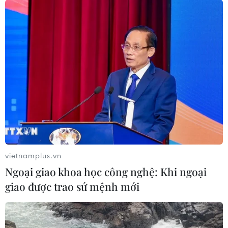
Đưa thuyền viên bị tai nạn lao động trên
biển vào bờ an toàn
11/06/2019 09:53
Trung tâm Phối hợp tìm kiếm, cứu nạn hàng hải Việt
Nam khu vực 4 đã đưa một thuyền viên người Khánh
Hòa bị thương nặng do tai nạn lao động trên biển vào
Cảng Nha Trang (tỉnh Khánh Hòa) an toàn.
vietnamplus.vn
Ngoại giao khoa học công nghệ: Khi ngoại
giao được trao sứ mệnh mới