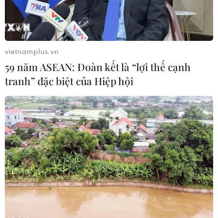
tình nguyện, đồng thời kêu gọi mọi người cùng tham gia
hiến máu cứu người bệnh.
vietnamplus.vn
59 năm ASEAN: Đoàn kết là “lợi thế cạnh
tranh” đặc biệt của Hiệp hội
25 năm - Phong trào hiến máu tình