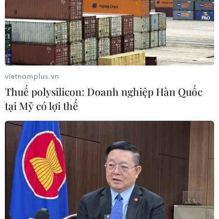
vietnamplus.vn
Thuế polysilicon: Doanh nghiệp Hàn Quốc
tại Mỹ có lợi thế
Hoa hậu Trần Tiểu Vy lần đầu
tham gia hiến máu tình nguyện
06/01/2019 08:04
Tham gia Ngày hội Chủ nhật Đỏ sáng 6/1, Hoa Hậu
Việt Nam Trần Tiểu Vy đã lần đầu tham gia hiến máu