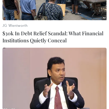
JG Wentworth
$30k In Debt Relief Scandal: What Financial
Institutions Quietly Conceal
Đại sứ Palestine tại Việt Nam – Ngài Saadi Salama tham gia
hiến máu nhân đạo. (Ảnh: PV/Vietnam+)
Ngày 16/2, Đại sứ Palestine tại Việt Nam Saadi
Salama cùng các sinh viên Palestine đang sinh
sống và học tập tại Việt Nam đã tới Bệnh viện
Hữu nghị Việt Đức tham gia hiến máu nhân
đạo.