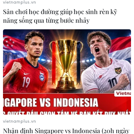
vietnamplus.vn
Sân chơi học đường giúp học sinh rèn kỹ
năng sống qua từng bước nhảy
[Photo]: Hội Thanh niên vận động
500.000 đơn vị máu
12/01/2019 08:42
Trong 25 năm qua, Hội thanh niên vận động hiến máu
Hà Nội đã vận động và tiếp nhận được gần 500.000
đơn vị máu, nhất là vào các thời điểm khan hiếm nguồn
máu.
vietnamplus.vn
Nhận định Singapore vs Indonesia (20h ngày