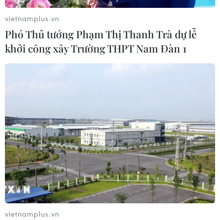
vietnamplus.vn
Phó Thủ tướng Phạm Thị Thanh Trà dự lễ
khởi công xây Trường THPT Nam Đàn 1
CƠ QUAN CHỦ QUẢN: THÔNG TẤN XÃ VIỆT NAM
Tổng Biên tập: TRẦN TIẾN DUẨN
Phó Tổng Biên tập: NGUYỄN THỊ TÁM, KHÚC THANH
THỦY
Sở hữu trí tuệ
Quy định sử dụng
RSS
Hỗ trợ
Ngôn ngữ
TTXVN
Dịch vụ tin
Quảng cáo
vietnamplus.vn