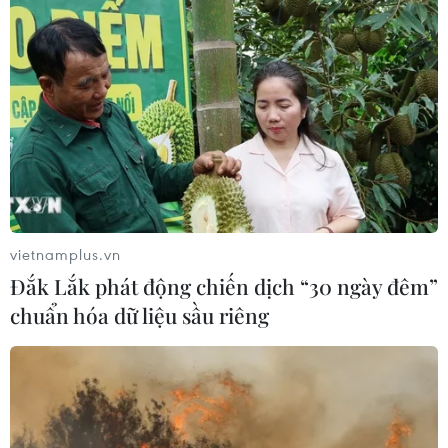
#Khẩu trang y tế
#Thiết bị y tế
#Ngài Saadi Salama
#Bệnh viện Hữu nghị Việt Đức
#Hiến máu nhân đạo
#Tin tức mới nhất
#Bộ Y tế
#VietnamPlus
Theo dõi VietnamPlus
vietnamplus.vn
Đắk Lắk phát động chiến dịch “30 ngày đêm”
chuẩn hóa dữ liệu sầu riêng
TIN LIÊN QUAN