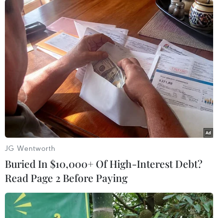
150 ca mổ phiên, khoảng trên 30 ca mổ cấp cứu,
nhu cầu cung cấp đủ máu cho điều trị bệnh
nhân rất lớn, có những ngày bệnh viện cần
truyền từ 200 đơn vị máu./.
(Vietnam+)
JG Wentworth
Buried In $10,000+ Of High-Interest Debt?
Read Page 2 Before Paying