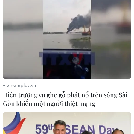
con tàu lặn Titan đang mất tích khi thực hiện chuyến
tham quan xác tàu đắm Titanic song chỉ một kịch bản
trong đó là có cơ hội sống sót cao.
vietnamplus.vn
Hiện trường vụ ghe gỗ phát nổ trên sông Sài
Gòn khiến một người thiệt mạng
Cựu phóng viên kể lại giây phút kinh