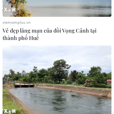
Đà Nẵng: Sóng cuốn 4 người tại Mũi
Nghê, 3 người mất tích
08/08/2026 06:02
vietnamplus.vn
Vẻ đẹp lãng mạn của đồi Vọng Cảnh tại
thành phố Huế
Vượt lên di chứng chất độc da cam,
chàng trai Đồng Tháp tự tin làm chủ
cuộc đời
08/08/2026 06:00
Dắt chó đi dạo không đúng quy
định, bị phạt đến 2 triệu đồng?
08/08/2026 04:16