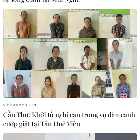
Những kịch bản về số phận con tàu Titan
vietnamplus.vn
mất tích ở Đại Tây Dương
Cần Thơ: Khởi tố 19 bị can trong vụ dàn cảnh
cướp giật tại Tân Huê Viên
21/06/2023 10:04
Theo các chuyên gia, có 3 tình huống có thể xảy ra với