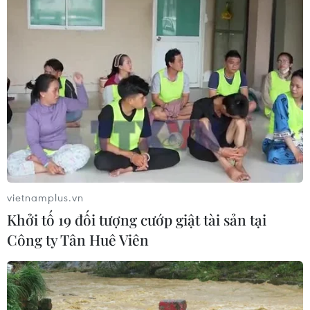
vietnamplus.vn
Khởi tố 19 đối tượng cướp giật tài sản tại
Công ty Tân Huê Viên