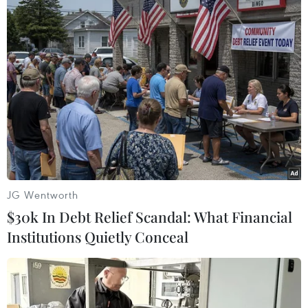
vấn rằng nếu vật thể đó đủ lớn để chứa năm
người, thì đó sẽ là một sự kiện cực kỳ khủng
khiếp - giống như 10 vụ nổ thuốc nổ vậy.
Đạo diễn Cameron cho biết ngay từ đầu ông đã
lo ngại về cấu tạo và hệ thống cảm biến thân
tàu.
JG Wentworth
$30k In Debt Relief Scandal: What Financial
Institutions Quietly Conceal