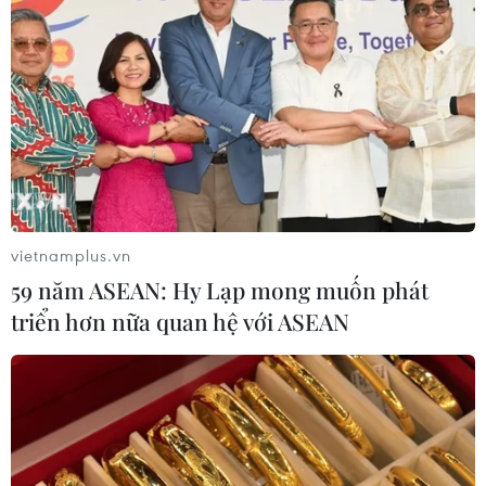
hoàng kẹt dưới xác tàu Titanic
22/06/2023 14:38
Michael Guillen, cựu phóng viên truyền hình, tiết lộ trải
nghiệm đáng sợ của chính mình hồi năm 2000 khi ông
có mặt trên một chiếc tàu lặn mắc kẹt vào chân vịt tàu
Titanic dưới đáy Đại Tây Dương.
vietnamplus.vn
59 năm ASEAN: Hy Lạp mong muốn phát
triển hơn nữa quan hệ với ASEAN