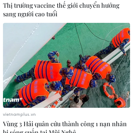
Thị trường vaccine thế giới chuyển hướng
sang người cao tuổi
#James Cameron
#Tàu lặn Titan
#Chìm tàu Titanic
#Thảm kịch
#Ocean Gate
#Stockton Rush
Mỹ
Theo dõi VietnamPlus
vietnamplus.vn
Vùng 3 Hải quân cứu thành công 1 nạn nhân
bị sóng cuốn tại Mũi Nghê
TIN LIÊN QUAN