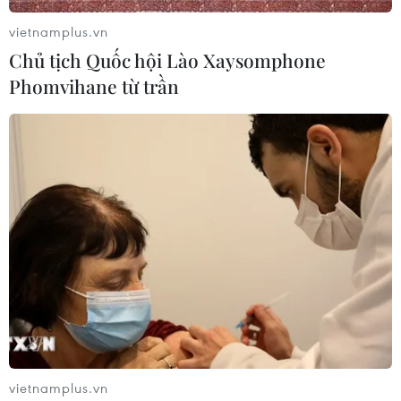
vietnamplus.vn
Chủ tịch Quốc hội Lào Xaysomphone
Từ trái qua là các nạn nhân trong vụ tàu lặn Titan, gồm Giám
Phomvihane từ trần
đốc Điều hành OceanGate Stockton Rush; cựu sỹ quan Hải
quân Pháp Paul-Henri Nargeolet; tỷ phú người Anh Hamish
Harding; doanh nhân người Pakistan Shahzada Dawood và con
trai Suleman. (Nguồn: NPR)
(Vietnam+)
vietnamplus.vn