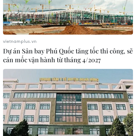
vietnamplus.vn
Dự án Sân bay Phú Quốc tăng tốc thi công, sẽ
Hé lộ thêm nhiều bí ẩn xung
cán mốc vận hành từ tháng 4/2027
quanh vụ tàu Titan mất tích
23/06/2023 10:00
Bản tin ngày 23/6/2023 có những nội dung nổi bật sau:
Hệ thống âm thanh bí mật của Mỹ phát hiện vụ nổ cùng
ngày tàu lặn Titan mất tích; James Cameron gây tranh
luận với phát ngôn về tai nạn tàu Titan.