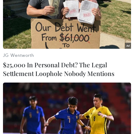
đi xuống độ sâu lớn và phải đối mặt với áp lực
nước tăng vọt.
JG Wentworth
$25,000 In Personal Debt? The Legal
Settlement Loophole Nobody Mentions
Ông cho biết: Ocean Gate đã sử dụng các cảm
biến trong thân tàu Titan để đánh giá tình trạng
của thân tàu bằng composite sợi carbon.
Trong tài liệu quảng cáo, OceanGate đã chỉ ra