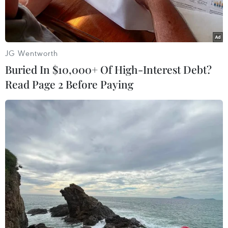
thảm kịch Titan và vụ chìm tàu Titanic định mệnh
năm 1912" và chỉ ra lỗi thiết kế về cấu tạo của
Titan.
JG Wentworth
Buried In $10,000+ Of High-Interest Debt?
Read Page 2 Before Paying
Đạo diễn James Cameron lần đầu tiên phát biểu về vụ tai nạn
tàu lặn Titan. (Nguồn: Shutterstock)