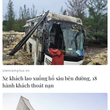
Thái Lan: Xả súng gây thương vong
tại trường học ở Nonthaburi
07/08/2026 05:12
Nghệ nhân Đặng Văn Hậu
thổi sức sống mới cho nghệ thuật tò
he truyền thống
vietnamplus.vn
07/08/2026 03:19
Xe khách lao xuống hố sâu bên đường, 18
hành khách thoát nạn
Sập công trình tại Cuba khiến 2
người tử vong
07/08/2026 01:48