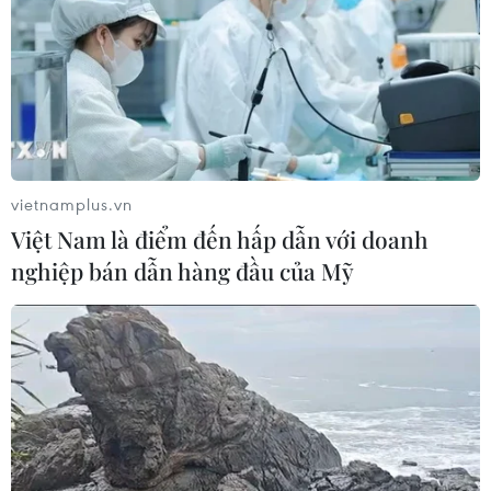
vietnamplus.vn
Việt Nam là điểm đến hấp dẫn với doanh
nghiệp bán dẫn hàng đầu của Mỹ
TIN CÙNG CHUYÊN MỤC
Cộng hòa Dân chủ Congo ghi nhận
hơn 300 trẻ em tử vong do Ebola
08/08/2026 15:21