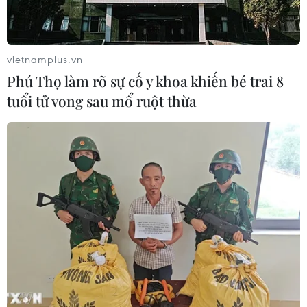
vietnamplus.vn
Phú Thọ làm rõ sự cố y khoa khiến bé trai 8
tuổi tử vong sau mổ ruột thừa
Thảm họa tàu Titan: Vụ nổ trong lòng biển
thảm khốc đến mức nào?
23/06/2023 10:34
Tuần duyên Mỹ nhận định các nạn nhân đã thiệt mạng
trong một sự cố dường như là “một vụ nổ khủng khiếp” -
khép lại cuộc tìm kiếm những người sống sót kéo dài