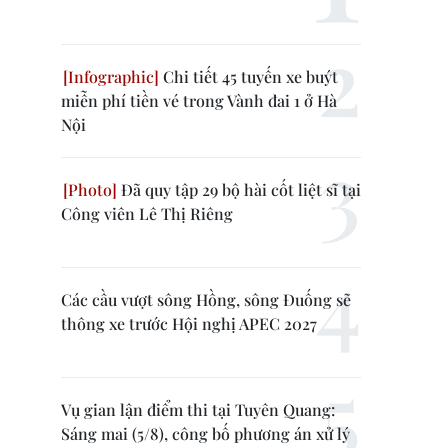
Chi tiết 45 tuyến xe buýt
miễn phí tiền vé trong Vành đai 1 ở Hà
Nội
Đã quy tập 29 bộ hài cốt liệt sĩ tại
Công viên Lê Thị Riêng
Các cầu vượt sông Hồng, sông Đuống sẽ
thông xe trước Hội nghị APEC 2027
Vụ gian lận điểm thi tại Tuyên Quang:
Sáng mai (5/8), công bố phương án xử lý