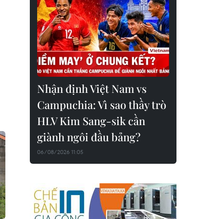
Nhận định Việt Nam vs
Campuchia: Vì sao thầy trò
HLV Kim Sang-sik cần
giành ngôi đầu bảng?
06/08/2026 11:05