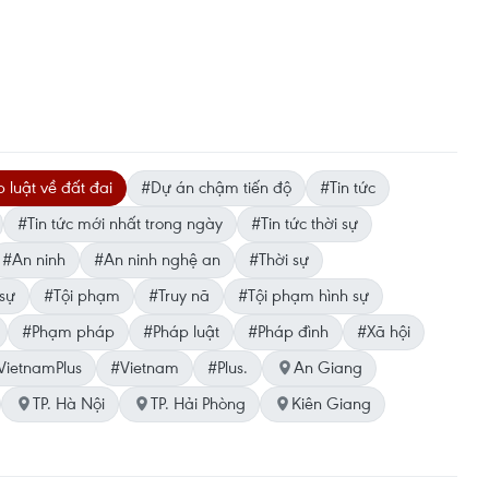
 luật về đất đai
#Dự án chậm tiến độ
#Tin tức
#Tin tức mới nhất trong ngày
#Tin tức thời sự
#An ninh
#An ninh nghệ an
#Thời sự
 sự
#Tội phạm
#Truy nã
#Tội phạm hình sự
#Phạm pháp
#Pháp luật
#Pháp đình
#Xã hội
VietnamPlus
#Vietnam
#Plus.
An Giang
TP. Hà Nội
TP. Hải Phòng
Kiên Giang