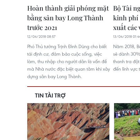
Hoàn thành giải phóng mặt
Bộ Tài n
bằng sân bay Long Thành
kinh phí 
trước 2021
xuất các 
12/04/2018 08:57
13/04/2018 01:4
Phó Thủ tướng Trịnh Đình Dũng cho biết
Năm 2018, Bộ
tái định cư, đảm bảo cuộc sống, việc
sẽ dành 30% 
làm, thu nhập cho người dân là vấn đề
thanh tra đột
mà Nhà nước đặc biệt quan tâm khi xây
đến lĩnh vực 
dựng sân bay Long Thành.