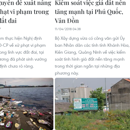
guyên đề xuất nâng
Kiểm soát việc giá đất nền
hạt vi phạm trong
tăng mạnh tại Phú Quốc,
đất đai
Vân Đồn
7
11/04/2018 04:38
m thực hiện Nghị định
Bộ Xây dựng vừa có công văn gửi Ủy
-CP về xử phạt vi phạm
ban Nhân dân các tỉnh tỉnh Khánh Hòa,
ong lĩnh vực đất đai, tại
Kiên Giang, Quảng Ninh về việc kiểm
ương đã phát sinh vướng
soát tình hình giá đất nền tăng mạnh
ịnh chưa rõ ràng.
trong thời gian ngắn tại những địa
phương này.