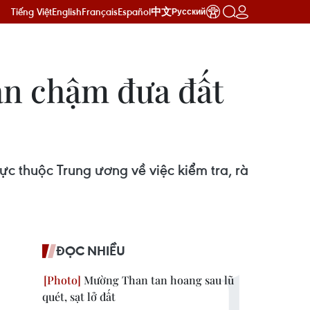
Tiếng Việt
English
Français
Español
中文
Русский
 án chậm đưa đất
c thuộc Trung ương về việc kiểm tra, rà
ĐỌC NHIỀU
Mường Than tan hoang sau lũ
quét, sạt lở đất