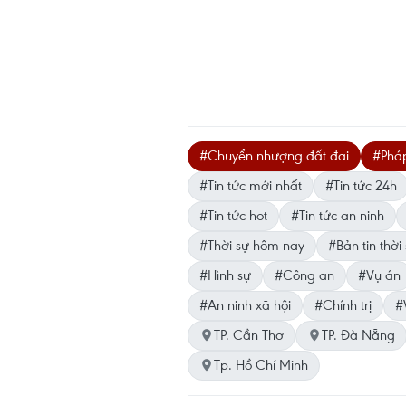
#Chuyển nhượng đất đai
#Pháp
#Tin tức mới nhất
#Tin tức 24h
#Tin tức hot
#Tin tức an ninh
#Thời sự hôm nay
#Bản tin thời
#Hình sự
#Công an
#Vụ án
#An ninh xã hội
#Chính trị
#
TP. Cần Thơ
TP. Đà Nẵng
Tp. Hồ Chí Minh