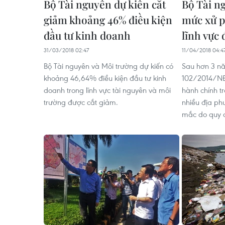
Bộ Tài nguyên dự kiến cắt
Bộ Tài n
giảm khoảng 46% điều kiện
mức xử p
đầu tư kinh doanh
lĩnh vực 
31/03/2018 02:47
11/04/2018 04:4
Bộ Tài nguyên và Môi trường dự kiến có
Sau hơn 3 nă
khoảng 46,64% điều kiện đầu tư kinh
102/2014/NĐ
doanh trong lĩnh vực tài nguyên và môi
hành chính tr
trường được cắt giảm.
nhiều địa ph
mắc do quy đ