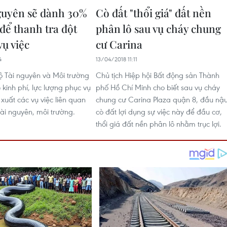
guyên sẽ dành 30%
Cò đất "thổi giá" đất nền
để thanh tra đột
phân lô sau vụ cháy chung
vụ việc
cư Carina
4
13/04/2018 11:11
 Tài nguyên và Môi trường
Chủ tịch Hiệp hội Bất động sản Thành
kinh phí, lực lượng phục vụ
phố Hồ Chí Minh cho biết sau vụ cháy
 xuất các vụ việc liên quan
chung cư Carina Plaza quận 8, đầu nậu
tài nguyên, môi trường.
cò đất lợi dụng sự việc này để đầu cơ,
thổi giá đất nền phân lô nhằm trục lợi.