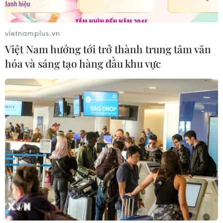
vietnamplus.vn
Việt Nam hướng tới trở thành trung tâm văn
hóa và sáng tạo hàng đầu khu vực
TIN CÙNG CHUYÊN MỤC
Nghị quyết số 80-NQ/TW: Hải Phòng
- bản sắc cửa biển và chiều sâu văn
hóa
07/08/2026 03:08