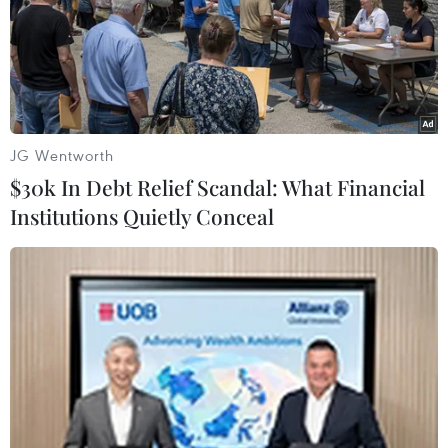
JG Wentworth
$30k In Debt Relief Scandal: What Financial
Institutions Quietly Conceal
Chiến sỹ Trung đoàn 741, Bộ Chỉ huy Quân sự tỉnh Điện Biên
cùng Đoàn Thanh niên xã Nậm Vì làm lại cầu dân sinh cho
người dân bản. (Ảnh: Xuân Tư/TTXVN)
Gia đình ông Lò Văn Nưa, bản Nậm Vì, là một
trong những hộ dân nằm bên khu vực suối có
cây cầu gỗ bắc qua đã bị mục, hư hỏng, mất an
toàn. Nắm bắt nhu cầu của người dân trong