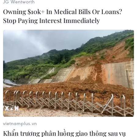
JG Wentworth
sỹ Trung đoàn 741 đã lập tức lên phương án và
Owning $10k+ In Medical Bills Or Loans?
tiến hành tu sửa lại điểm trường. Trong đó, các
Stop Paying Interest Immediately
chiến sỹ đã sửa, sơn lại toàn bộ tường nhà, làm
lại hàng rào kiên cố... Nhờ sự giúp sức của các
chiến sỹ, điểm trường như được khoác lên một
tấm áo mới sắc màu hơn, các thầy cô giáo và các
em học cũng thêm phần phấn khởi khi được học
dưới một mái trường sạch đẹp hơn.
vietnamplus.vn
Khẩn trương phân luồng giao thông sau vụ