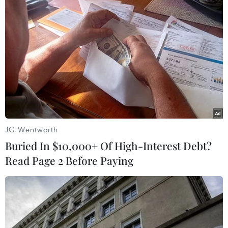
dân bản đối với bộ đội cụ Hồ. Đó thực sự là
những trải nghiệm, những niềm hạnh phúc mà
không phải nơi đâu cũng có được.
Thực hiện chương trình “Hướng Tây mùa khô,
hành quân dã ngoại kết hợp làm công tác dân
vận,” Đại đội 3 thuộc Tiểu đoàn 1, Trung đoàn
741, hành quân về xã Nậm Vì để hỗ trợ nhân
dân trong xã chuẩn bị đón Tết Nguyên đán Giáp
JG Wentworth
Thìn 2024.
Buried In $10,000+ Of High-Interest Debt?
Gần một tháng cắm bản, các cán bộ, chiến sỹ
Read Page 2 Before Paying
tuyên truyền về đường lối của Đảng và pháp
luật của Nhà nước; tham gia làm đường, sửa
sang nhà cửa cho người dân và các điểm
trường, trạm y tế; định hướng giúp bà con phát
triển kinh tế, phòng trừ dịch bệnh, chống rét