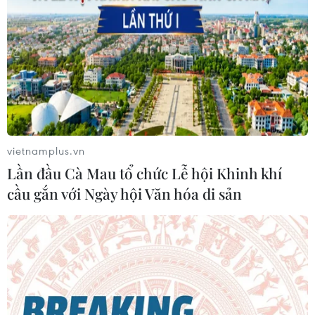
(TTXVN/Vietnam+)
vietnamplus.vn
Lần đầu Cà Mau tổ chức Lễ hội Khinh khí
cầu gắn với Ngày hội Văn hóa di sản
#Điện Biên
#Nậm Vì
#huyện biên giới Mường Nhé
#Trung đoàn 741
#Hỗ trợ sửa nhà
Điện Biên