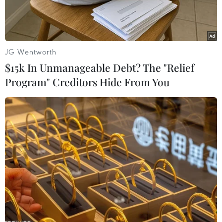
JG Wentworth
$15k In Unmanageable Debt? The "Relief
Program" Creditors Hide From You
Chiến sỹ Trung đoàn 741, Bộ Chỉ huy Quân sự tỉnh Điện Biên
cùng Đoàn Thanh niên xã Nậm Vì làm lại hàng rào cho người
dân bản Nậm Vì. (Ảnh: Xuân Tư/TTXVN)
Những ngày gần Tết Nguyên đán Giáp Thìn
2024, trên xã vùng cao Nậm Vì, huyện biên giới