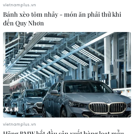
vietnamplus.vn
Bánh xèo tôm nhảy - món ăn phải thử khi
đến Quy Nhơn
Bàn giao nhà Đại đoàn kết và tặng quà cho
người dân vùng biên giới
19/09/2022 08:42
10 căn nhà Đại đoàn kết, 300 phần quà (mỗi bên 5 căn
nhà, 150 phần quà) đã được trao cho các hộ gia đình
có hoàn cảnh đặc biệt khó khăn tại khu vực biên giới
vietnamplus.vn
Việt Nam-Campuchia.
Hãng BMW bắt đầu sản xuất hàng loạt mẫu