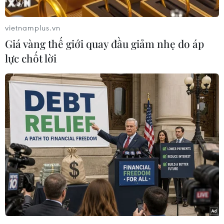
Mường Nhé (tỉnh Điện Biên), cán bộ, chiến sỹ
Trung đoàn 741, Bộ Chỉ huy Quân sự tỉnh Điện
vietnamplus.vn
Biên đang miệt mài các hoạt động hỗ trợ dân
Giá vàng thế giới quay đầu giảm nhẹ do áp
bản an cư đón Tết.
lực chốt lời
Xuân này, nhiều người dân ở Nậm Vì sẽ được
đón cái Tết ấm cúng, đủ đầy hơn vì sự có mặt
trong gần một tháng qua của các chiến sỹ đã
cùng ăn, cùng ở, cùng làm và cùng nói tiếng
đồng bào với bà con nơi đây.
Điểm trường Huổi Chạ thuộc Trường Tiểu học
xã Nậm Vì, là một trong những điểm trường đã
xuống cấp sau hơn 20 năm sử dụng, sơn tường
hầu hết bị bong tróc từng mảng lớn, hàng rào
hư hỏng.
Ngay sau khi đặt chân đến xã Nậm Vì, các chiến