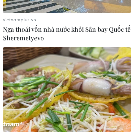
vietnamplus.vn
Nga thoái vốn nhà nước khỏi Sân bay Quốc tế
Sheremetyevo
Mùa vàng” thắm tình quân dân
nơi vùng cao biên giới Mường Pồn
13/10/2022 22:40
Hình ảnh đẹp về những người lính quân hàm xanh
thuộc Đồn Biên phòng Mường Pồn, tỉnh Điện Biên giúp
bà con các dân tộc Mông, Thái, Khơ-Mú… thu hoạch lúa
mùa, góp phần gắn kết tình quân dân.