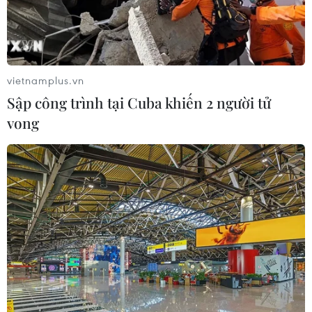
hương Giáp Thìn
Lượng khách vẫn cao, ngành đường sắt chạy
thêm tàu Thống Nhất, Hải Phòng
vietnamplus.vn
Sập công trình tại Cuba khiến 2 người tử
vong
TIN LIÊN QUAN