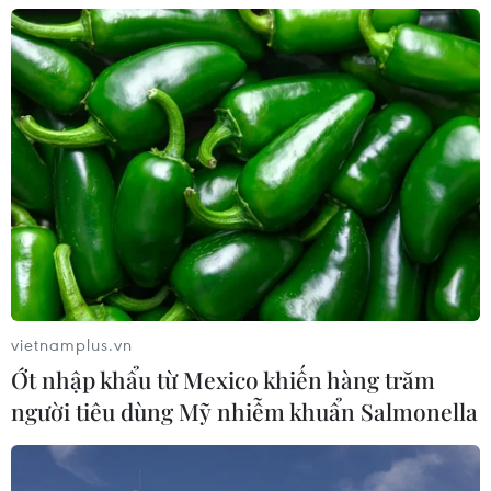
đội Biên phòng tỉnh Đắk Lắk đã thực hiện các chương
trình “Con nuôi Đồn Biên phòng” và “Nâng bước em
đến trường."
vietnamplus.vn
Ớt nhập khẩu từ Mexico khiến hàng trăm
người tiêu dùng Mỹ nhiễm khuẩn Salmonella