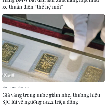
xe thuần điện “thế hệ mới”
Bộ đội biên phòng chắp cánh ước mơ cho
vietnamplus.vn
trẻ em nghèo vùng biên giới
Giá vàng trong nước giảm nhẹ, thương hiệu
16/08/2022 01:33
SJC lùi về ngưỡng 142,2 triệu đồng
Để "tiếp sức" cho trẻ em nghèo vượt khó, Bộ Chỉ huy Bộ