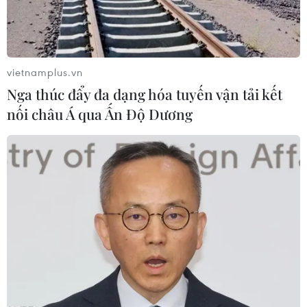
vietnamplus.vn
Nga thúc đẩy đa dạng hóa tuyến vận tải kết
nối châu Á qua Ấn Độ Dương
Tây Ninh: Tai nạn liên hoàn, cao tốc TP Hồ
Chí Minh-Trung Lương ùn ứ kéo dài
27/11/2025 11:18
Khi xe phía trước giảm tốc độ, các ôtô con, xe tải và xe