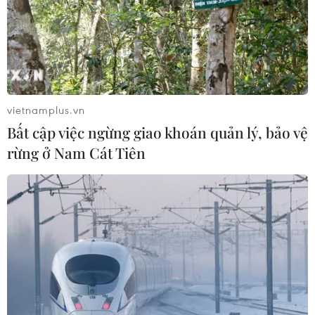
06/08/2026 03:01
Dự án cao tốc Châu Đốc-Cần Thơ-
Sóc Trăng thiếu nguồn vật liệu thi
công
vietnamplus.vn
06/08/2026 02:33
Bất cập việc ngừng giao khoán quản lý, bảo vệ
rừng ở Nam Cát Tiên
Sắp thu phí thêm 5 dự án thành phần
cao tốc đoạn từ Quảng Ngãi-Nha
Trang
06/08/2026 02:27
Hà Tĩnh nguy cơ sạt lở trên
nhiều tuyến giao thông trước mùa
mưa bão