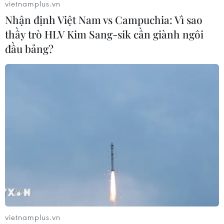
vietnamplus.vn
Nhận định Việt Nam vs Campuchia: Vì sao
Sân bay Nội Bài cho xe biển vàng đón
thầy trò HLV Kim Sang-sik cần giành ngôi
trả, khách trước sảnh tại Nhà ga T1
đầu bảng?
05/08/2026 04:01
Lâm Đồng: Bám sát tiến độ để sân
bay Liên Khương mở cửa đúng hạn
19/8
05/08/2026 02:19
Sẽ nghiên cứu tìm nguồn vốn đầu tư
cao tốc Hà Tiên-Rạch Giá-Bạc Liêu
05/08/2026 01:43
vietnamplus.vn