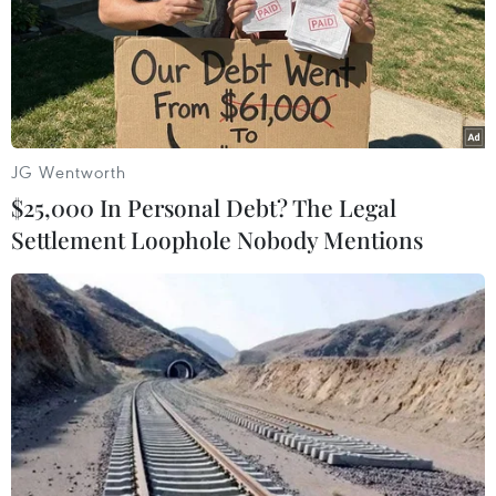
JG Wentworth
$25,000 In Personal Debt? The Legal
Settlement Loophole Nobody Mentions
Quảng Trị: Tai nạn giao thông làm 3 học
sinh thương vong
01/12/2025 03:43
Tại KM 8+500 quốc lộ 9C, xe mô tô biển kiểm soát
86KA-4999 va chạm với xe mô tô biển kiểm soát 73A-
073.95 đi ngược chiều; vụ tai nạn khiến 1 em vong, 2 em
còn lại bị thương, 2 phương tiện bị hư hỏng.