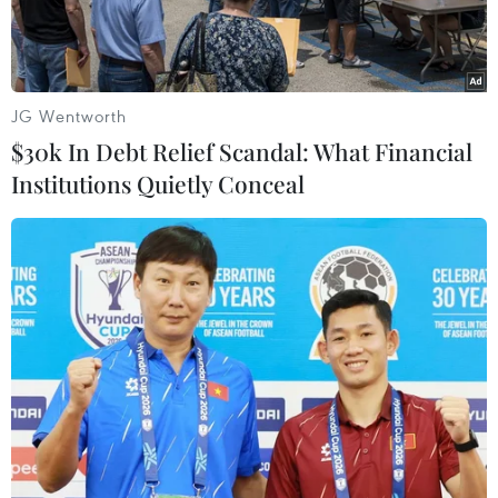
gây ra tai nạn.
JG Wentworth
$30k In Debt Relief Scandal: What Financial
Institutions Quietly Conceal
Hiện trường vụ tai nạn. (Ảnh: TTXVN phát)
Sáng 2/12, Phòng Cảnh sát Giao thông, Công an
tỉnh Tây Ninh cho biết đã hoàn tất khám
nghiệm hiện trường, đang tiếp tục điều tra, xử