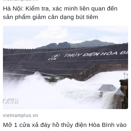
Hà Nội: Kiểm tra, xác minh liên quan đến
Hơn 100 người thiệt mạng trong mùa
sản phẩm giảm cân dạng bút tiêm
mưa khốc liệt ở Ấn Độ
05/08/2026 09:39
Cách các sân bay Mỹ rút ngắn thời gian
làm thủ tục
05/08/2026 07:17
Trung Quốc: Cảnh sát Hong Kong,
Macau triệt phá vụ lừa đảo đầu tư Fun
Coffee
vietnamplus.vn
Mở 1 cửa xả đáy hồ thủy điện Hòa Bình vào
05/08/2026 06:41