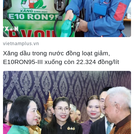
Bão Dolphin hướng vào miền Đông Trung
Quốc, cảnh báo mưa lớn trên diện rộng
06/08/2026 08:36
vietnamplus.vn
Xăng dầu trong nước đồng loạt giảm,
Làn sóng tấn công mạng nhằm vào các
E10RON95-III xuống còn 22.324 đồng/lít
quỹ đầu cơ lớn của Mỹ
06/08/2026 06:47
Anh công bố kết quả điều tra ban đầu vụ
đâm dao ở trung tâm London
06/08/2026 06:00