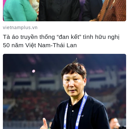
Hàn Quốc tăng cường giải pháp ngăn
chặn đánh bạc trực tuyến trong quân đội
vietnamplus.vn
06/08/2026 04:52
Tà áo truyền thống “đan kết” tình hữu nghị
50 năm Việt Nam-Thái Lan
Khẩn trường khám nghiệm hiện trường,
điều tra nguyên nhân vụ cháy chợ Biên
Hòa
06/08/2026 04:37
Pháp mở các điểm tắm sông phục vụ
người dân trong mùa Hè nắng nóng
06/08/2026 03:02