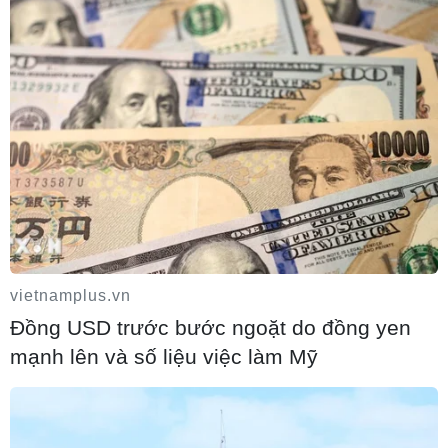
Điểm hẹn ngắm băng trôi và cá voi ở
Canada
05/08/2026 01:08
Mưa lũ, sạt lở tại Sri Lanka khiến 5 người
thiệt mạng
04/08/2026 23:09
vietnamplus.vn
Đồng USD trước bước ngoặt do đồng yen
Mỹ trục xuất gần 1,5 triệu người nhập cư
mạnh lên và số liệu việc làm Mỹ
trái phép trong 12 tháng
04/08/2026 22:43