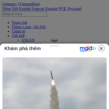
Vietnam+ (VietnamPlus)
Tiếng Việt
English
Français
Español
中文
Русский
Trang chủ
Thăng Long - Hà Nội
Chính trị
Thế giới
ASEAN
Châu Á-TBD
Khám phá thêm
Trung Đông
Châu Âu
Châu Mỹ
Châu Phi
Kinh tế
Kinh doanh
Tài chính
Tín dụng nông thôn
Chứng khoán
Bất động sản
Doanh nghiệp
Thông tin doanh nghiệp
Thông cáo báo chí
Xã hội