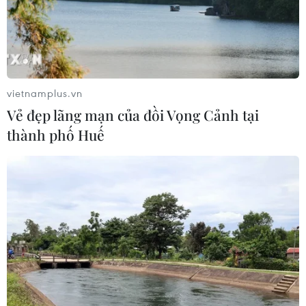
Việt Nam cần theo dõi chặt chẽ các
biện pháp phòng vệ thương mại tại
Canada
08/08/2026 00:39
vietnamplus.vn
Vẻ đẹp lãng mạn của đồi Vọng Cảnh tại
Libya tiến gần hơn tới mục tiêu khai
thành phố Huế
thác 2 triệu thùng dầu mỗi ngày
08/08/2026 00:12
Việt Nam khẳng định vị thế tại triển
lãm thương mại quốc tế của Ấn Độ
07/08/2026 23:08