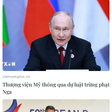
vietnamplus.vn
Thượng viện Mỹ thông qua dự luật trừng phạt
Trung Quốc đã cho phép công dân đi du
Nga
lịch theo đoàn tới 60 quốc gia
10/03/2023 12:28
Bộ Văn hóa và Du lịch Trung Quốc sẽ cho phép doanh