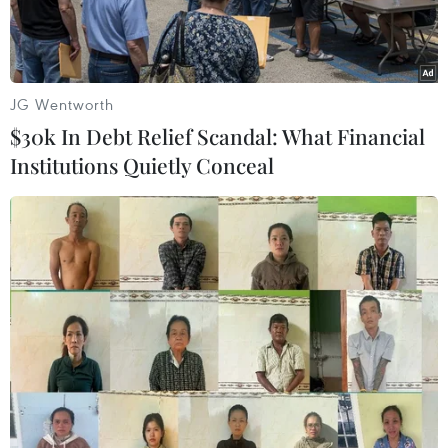
thời gian tới.
JG Wentworth
$30k In Debt Relief Scandal: What Financial
Institutions Quietly Conceal
Du khách tham quan phố cổ Hội An. (Ảnh: Minh Đức/TTXVN)
Sau thông tin Chính phủ Trung Quốc quyết định
đưa Việt Nam vào danh sách thí điểm mở cửa
du lịch theo đoàn đợt 2 từ ngày 15/3/2023, nhóm