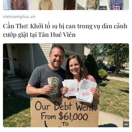
cổ phiếu du lịch, dịch vụ trên thị trường niêm
yết có tín hiệu tích cực trở lại.
vietnamplus.vn
Giới phân tích kỳ vọng, đây là yếu tố hỗ trợ tăng
Cần Thơ: Khởi tố 19 bị can trong vụ dàn cảnh
trưởng doanh nghiệp thuộc nhóm ngành này
cướp giật tại Tân Huê Viên
trong thời gian tới.
Theo Tham tán Văn hóa Đại sứ quán Trung Quốc
tại Việt Nam Bành Thế Đoàn, Việt Nam sẽ là một
trong số quốc gia được ưu tiên xem xét các
chuyến bay thẳng, bỏ yêu cầu cung cấp kết quả
xét nghiệm PCR trước 48 giờ, du khách nhập
cảnh chỉ cần cung cấp kết quả xét nghiệm
nhanh hoặc tổ chức xét nghiệm xác suất 2%.
Thống kê của Tổng cục Du lịch cho thấy thời
gian qua lượng khách quốc tế đến Việt Nam đạt
mức tăng trưởng mạnh mẽ. Riêng tháng 2 vừa