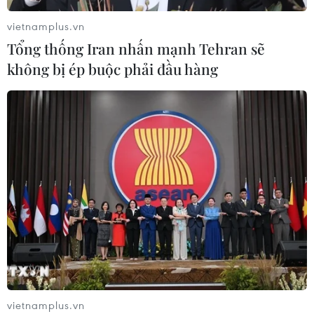
Quốc tại Mỹ có lợi thế
vietnamplus.vn
07/08/2026 12:17
Tổng thống Iran nhấn mạnh Tehran sẽ
không bị ép buộc phải đầu hàng
Tầm nhìn bán dẫn của Malaysia: Đi
từ thế mạnh sẵn có lên nấc thang giá
trị cao
07/08/2026 11:51
Đồng Nai cần chuyển dịch thu hút
đầu tư sang tổ chức chuỗi giá trị
07/08/2026 11:18
Có 50 cơ sở kiểm nghiệm được GACC
vietnamplus.vn
chấp nhận phục vụ xuất khẩu mít,