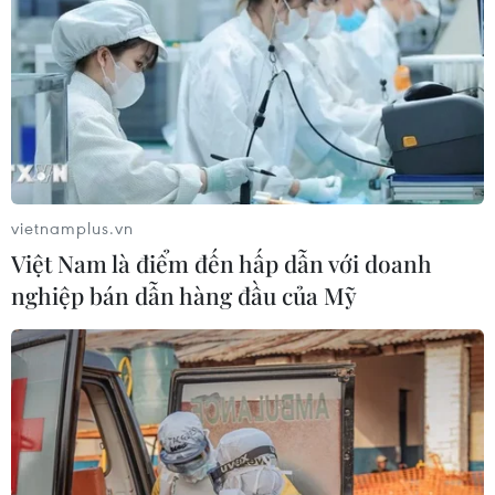
Du khách Trung Quốc hoan nghênh việc
nối lại du lịch đến Việt Nam
11/03/2023 11:31
Chính phủ Trung Quốc vừa quyết định đưa Việt Nam
vào danh sách các quốc gia mà doanh nghiệp lữ hành
Trung Quốc được thí điểm mở tour du lịch theo đoàn từ
ngày 15/3.
vietnamplus.vn
Việt Nam là điểm đến hấp dẫn với doanh
nghiệp bán dẫn hàng đầu của Mỹ