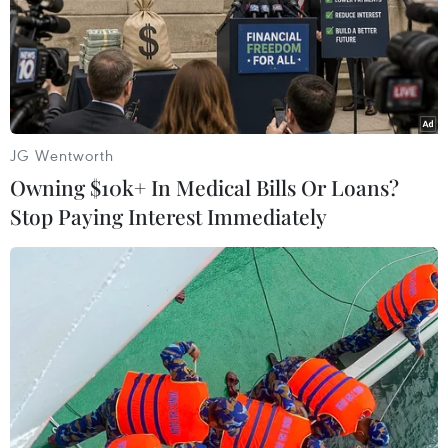
JG Wentworth
Owning $10k+ In Medical Bills Or Loans?
Stop Paying Interest Immediately
#Trung Quốc
#Du lịch theo đoàn
#Du lịch
#Dịch vụ
#Cổ phiếu du lịch
TP. Hà Nội
Trung Quốc