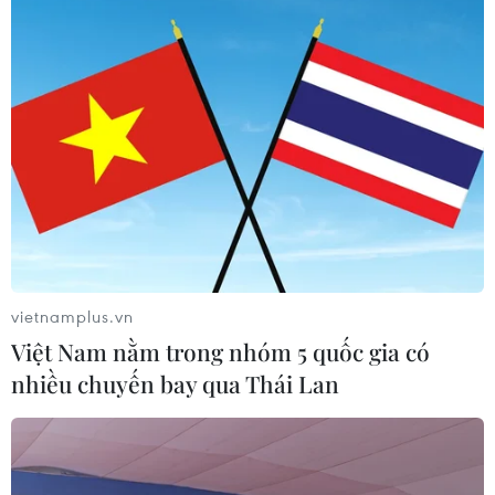
Tây Ninh thúc đẩy bình dân học vụ
số, tạo động lực phát triển kinh tế số
07/08/2026 07:17
Hàn Quốc đầu tư xây “Thung lũng
K-Vietnam” gắn với hậu duệ dòng họ
Lý
vietnamplus.vn
07/08/2026 06:30
Việt Nam nằm trong nhóm 5 quốc gia có
nhiều chuyến bay qua Thái Lan
Xem thêm