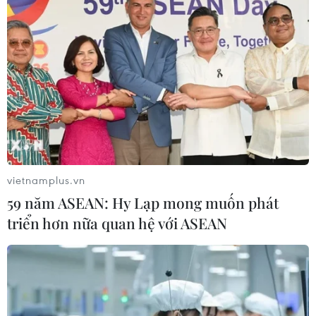
nghiệp du lịch Trung Quốc thí điểm khôi phục hoạt động
tổ chức tour du lịch theo đoàn cho công dân Trung Quốc
đến nhiều nước, trong đó có Việt Nam.
vietnamplus.vn
59 năm ASEAN: Hy Lạp mong muốn phát
triển hơn nữa quan hệ với ASEAN