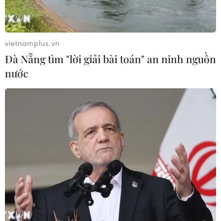
Ngân hàng Trung ương Trung Quốc
mua thêm 20 tấn vàng trong tháng 7
07/08/2026 15:21
vietnamplus.vn
Đà Nẵng tìm "lời giải bài toán" an ninh nguồn
nước
Chuyên gia quốc tế đánh giá tích cực
về tiền đồng của Việt Nam
07/08/2026 12:46
Phép thử sức chống chịu của kinh tế
ASEAN
07/08/2026 12:35
Thuế polysilicon: Doanh nghiệp Hàn