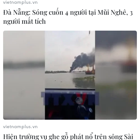
vietnamplus.vn
Đà Nẵng: Sóng cuốn 4 người tại Mũi Nghê, 3
người mất tích
Việt Nam đạt nhiều giải
thưởng Du lịch ASEAN năm 2023
07/02/2023 04:38
Giải thưởng Du lịch ASEAN là sự kiện thường niên
nhằm tôn vinh các địa phương, đơn vị có sản phẩm du
lịch, dịch vụ du lịch chất lượng cao, góp phần phát triển
bền vững du lịch ASEAN.
vietnamplus.vn
Hiện trường vụ ghe gỗ phát nổ trên sông Sài