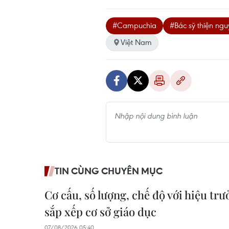
#Campuchia
#Bác sỹ thiện ng
Việt Nam
TIN CÙNG CHUYÊN MỤC
Cơ cấu, số lượng, chế độ với hiệu trư
sắp xếp cơ sở giáo dục
07/08/2026 05:40