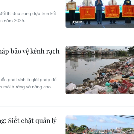
ổi thi đua sang dựa trên kết
lớn năm 2026.
háp bảo vệ kênh rạch
uồn phát sinh là giải pháp để
m môi trường và nâng cao
: Siết chặt quản lý