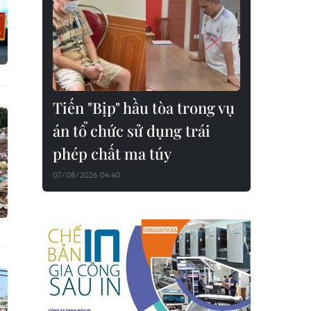
Tiến "Bịp" hầu tòa trong vụ
án tổ chức sử dụng trái
phép chất ma túy
07/08/2026 04:40