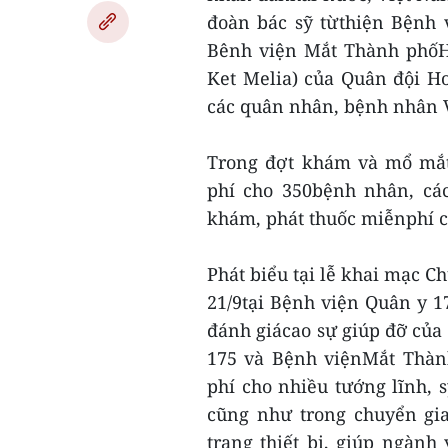
đoàn bác sỹ từthiện Bệnh 
Bênh viện Mắt Thành phốH
Ket Melia) của Quân đội 
các quân nhân, bệnh nhân 
Trong đợt khám và mổ mắt
phí cho 350bệnh nhân, cá
khám, phát thuốc miễnphí 
Phát biểu tại lễ khai mạc 
21/9tại Bệnh viện Quân y 1
đánh giácao sự giúp đỡ củ
175 và Bệnh việnMắt Thàn
phí cho nhiều tướng lĩnh,
cũng như trong chuyển gia
trang thiết bị, giúp ngàn