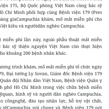
viện 175, Bộ Quốc phòng Việt Nam cùng bác sỹ
ồ Chí Minh phối hợp cùng Bệnh viện 179 (Pres
Hoàng giaCampuchia khám, mổ mắt miễn phí cho
Việt kiều và ngườidân nghèo Campuchia.
 miễn phí lần này, ngoài phẫu thuật mắt miễn
c bác sỹ thiện nguyện Việt Nam còn thực hiện
cho khoảng 200 bệnh nhân khác.
Chương trình khám, mổ mắt miễn phí tổ chức ngày
79, Đại tướng Ly Sovan, Giám đốc Bệnh viện 179
a Quân đội Nhân dân Việt Nam, Bệnh viện Quân y
h phố Hồ Chí Minh trong việc chữa bệnh miễn
 sỹquan, binh sỹ và người dân nghèo Campuchia,
o côngnghệ, đào tạo nhân lực, hỗ trợ vật chất,
h y tếCampuchia nói chung và Bệnh viện 179 nói