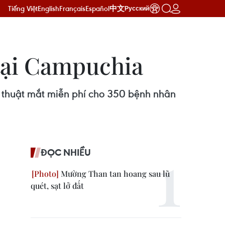
Tiếng Việt
English
Français
Español
中文
Русский
 tại Campuchia
 thuật mắt miễn phí cho 350 bệnh nhân
ĐỌC NHIỀU
Mường Than tan hoang sau lũ
quét, sạt lở đất