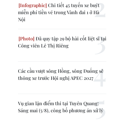
Chi tiết 45 tuyến xe buýt
miễn phí tiền vé trong Vành đai 1 ở Hà
Nội
Đã quy tập 29 bộ hài cốt liệt sĩ tại
Công viên Lê Thị Riêng
Các cầu vượt sông Hồng, sông Đuống sẽ
thông xe trước Hội nghị APEC 2027
Vụ gian lận điểm thi tại Tuyên Quang:
Sáng mai (5/8), công bố phương án xử lý