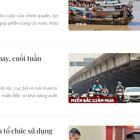
ào cuộc của chính quyền, lực
 góp phần cùng cả nước tháo
ay, cuối tuần
ải rác, cục bộ có nơi mưa to
 miền Bắc có khả năng xuất
n tổ chức sử dụng