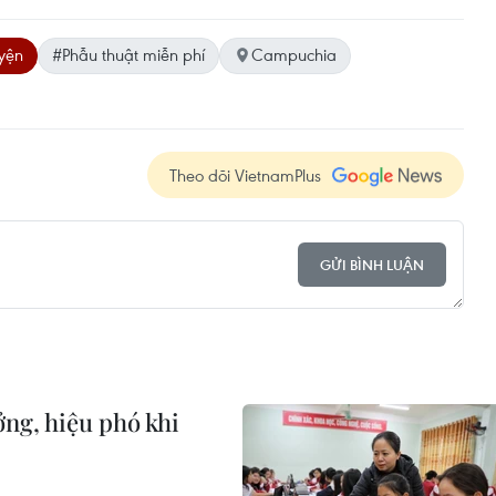
uyện
#Phẫu thuật miễn phí
Campuchia
Theo dõi VietnamPlus
GỬI BÌNH LUẬN
ởng, hiệu phó khi