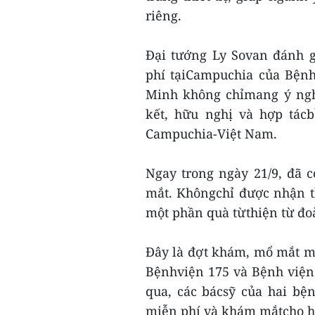
riêng.
Đại tướng Ly Sovan đánh 
phí tạiCampuchia của Bện
Minh không chỉmang ý ngh
kết, hữu nghị và hợp tác
Campuchia-Việt Nam.
Ngay trong ngày 21/9, đã
mắt. Khôngchỉ được nhận t
một phần quà từthiện từ đo
Đây là đợt khám, mổ mắt mi
Bệnhviện 175 và Bệnh viện
qua, các bácsỹ của hai bệ
miễn phí và khám mắtcho h