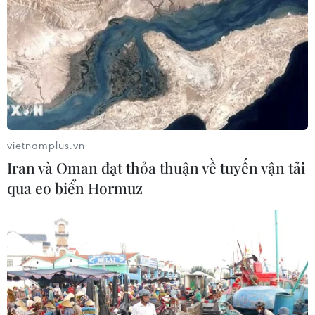
17/07/2026 02:25
Triệu hồi hơn 13.000 xe Hyundai
Tucson để cập nhật phần mềm hệ
thống FCA
16/07/2026 14:25
vietnamplus.vn
Iran và Oman đạt thỏa thuận về tuyến vận tải
Xem thêm
qua eo biển Hormuz
CƠ QUAN CHỦ QUẢN: THÔNG TẤN XÃ VIỆT NAM
Tổng Biên tập: TRẦN TIẾN DUẨN