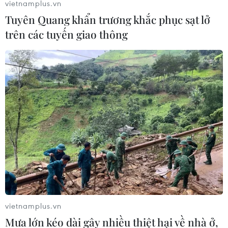
vietnamplus.vn
Tuyên Quang khẩn trương khắc phục sạt lở
Bộ Xây dựng nói gì về việc đạp thốc
trên các tuyến giao thông
ga khi đưa xe ôtô đi đăng kiểm?
25/07/2026 03:28
Cổ phiếu Tesla lao dốc, vốn hóa thị
trường "bốc hơi" hơn 140 tỷ USD
24/07/2026 14:55
Sẽ ban hành quy chuẩn kỹ thuật đối
với trụ và trạm sạc xe điện trước 30/9
24/07/2026 11:01
vietnamplus.vn
Mưa lớn kéo dài gây nhiều thiệt hại về nhà ở,