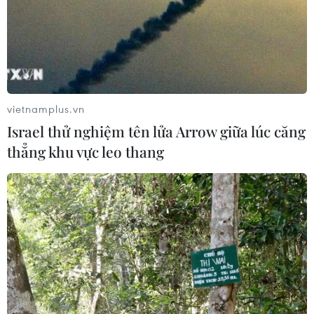
tiếp
30/07/2026 11:20
Các nhà sản xuất ôtô Trung Quốc
đang gây áp lực lên các đối thủ Anh
vietnamplus.vn
30/07/2026 03:59
Israel thử nghiệm tên lửa Arrow giữa lúc căng
thẳng khu vực leo thang
Pin xe điện - lời giải của bài toán
nguồn điện cho AI
30/07/2026 01:35
Kia đầu tư 649 triệu USD sản xuất ôtô
điện tại Mexico