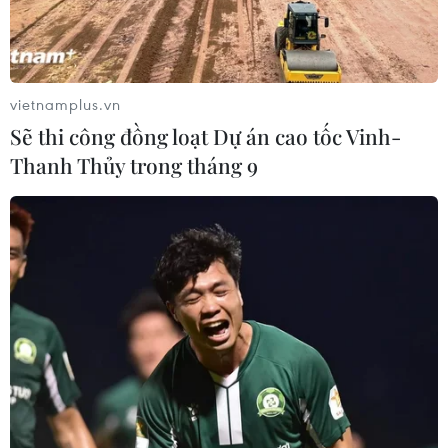
Nhật Bản.
vietnamplus.vn
Sẽ thi công đồng loạt Dự án cao tốc Vinh-
Thanh Thủy trong tháng 9
Ảnh minh họa. (Nguồn: AFP/TTXVN)
Chủ tịch Tập đoàn sản xuất ôtô Hyundai Motor
Co, Chung Mong-koo cảnh báo nhịp độ tăng