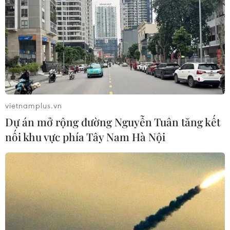
cho ngành xe điện
03/08/2026 09:46
Thiếu tài xế, khoảng 25-30% xe đầu
kéo phải nằm bãi
02/08/2026 09:42
vietnamplus.vn
Dự án mở rộng đường Nguyễn Tuân tăng kết
nối khu vực phía Tây Nam Hà Nội
Chiêm ngưỡng những mẫu
xe hiếm tại Triển lãm ProDvizhenie-
2026 ở Nga
31/07/2026 01:51
Toyota giữ vững vị trí hãng xe bán
chạy nhất toàn cầu trong 7 năm liên