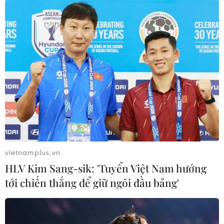
#Doanh số xe
#Hyundai
#Kia
#Đồng yen
Anh
Theo dõi VietnamPlus
vietnamplus.vn
HLV Kim Sang-sik: 'Tuyển Việt Nam hướng
tới chiến thắng để giữ ngôi đầu bảng'
TIN CÙNG CHUYÊN MỤC