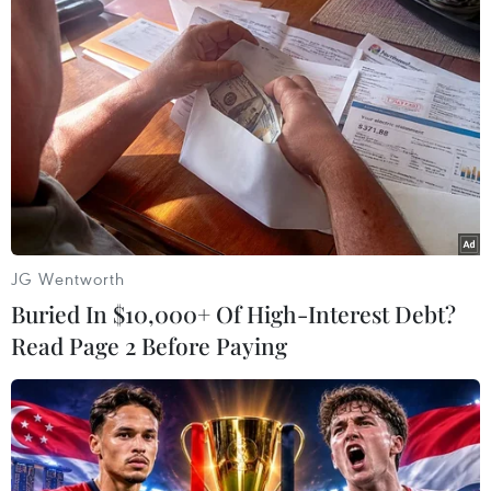
Trung vệ Quế Ngọc Hải tiếp tục đảm nhận vai trò thủ lĩnh ở Đội
tuyển Quốc gia. (Ảnh: Việt Anh/Vietnam+)
JG Wentworth
Buried In $10,000+ Of High-Interest Debt?
Read Page 2 Before Paying
Tiền đạo Nguyễn Tiến Linh được kỳ vọng sẽ lấy lại phong độ
sau một mùa giải đáng quên cùng Becamex Bình Dương. (Ảnh:
Việt Anh/Vietnam+)