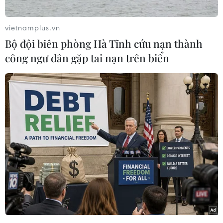
vietnamplus.vn
Bộ đội biên phòng Hà Tĩnh cứu nạn thành
công ngư dân gặp tai nạn trên biển
Đội tuyển U23 Việt Nam do Huấn luyện viên Philippe Troussier
trực tiếp phụ trách sẽ tập trung song song cùng Đội tuyển Quốc
gia để chuẩn bị cho dịp giao hữu quốc tế FIFA Days vào tháng
9 tới. (Ảnh: Việt Anh/Vietnam+)