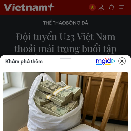
THỂ THAO
BÓNG ĐÁ
Đội tuyển U23 Việt Nam
thoải mái trong buổi tập
cuối cùng tại Hà Nội
Khám phá thêm
Việt Anh
30/08/2023 12:05
Đội tuyển U23 Việt Nam do Huấn luyện viên
Philippe Troussier trực tiếp phụ trách sẽ tập trung
song song cùng Đội tuyển Quốc gia để chuẩn bị
cho dịp giao hữu quốc tế FIFA Days vào tháng 9