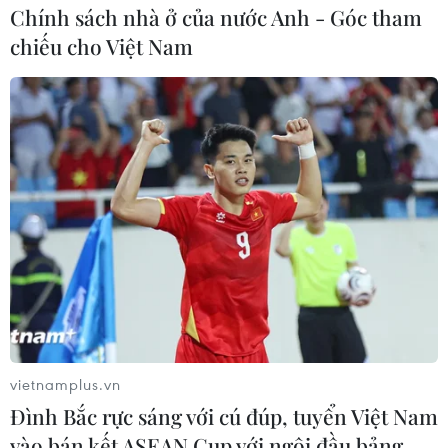
Chính sách nhà ở của nước Anh - Góc tham
chiếu cho Việt Nam
TIN LIÊN QUAN
vietnamplus.vn
HLV Hoàng Anh Tuấn ca ngợi bản lĩnh của
Đình Bắc rực sáng với cú đúp, tuyển Việt Nam
các cầu thủ trẻ Việt Nam
vào bán kết ASEAN Cup với ngôi đầu bảng