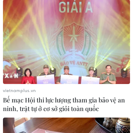
Tiền vệ Nguyễn Tuấn Anh là một trong những trụ cột của Đội
tuyển Quốc gia được gọi để chuẩn bị cho trận giao hữu gặp
Đội tuyển Palestine vào ngày 11/9 tới. (Ảnh: Việt Anh/Vietnam+)
vietnamplus.vn
Bế mạc Hội thi lực lượng tham gia bảo vệ an
ninh, trật tự ở cơ sở giỏi toàn quốc