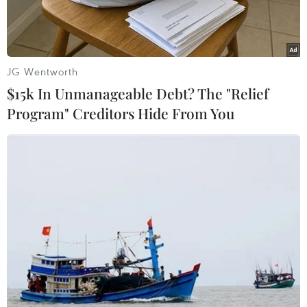
tới.
JG Wentworth
$15k In Unmanageable Debt? The "Relief
Program" Creditors Hide From You
Chiều 30/8, nhóm cầu thủ mới được gọi lên Đội tuyển U23 Việt
Nam đã có buổi tập tại Sân Trung tâm Đào tạo Bóng đá trẻ Việt
Nam. (Ảnh: Việt Anh/Vietnam+)