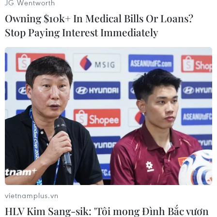
JG Wentworth
Owning $10k+ In Medical Bills Or Loans?
Stop Paying Interest Immediately
Đây cũng là buổi tập cuối cùng của Đội tuyển U23 Việt Nam tại
Hà Nội trước khi có buổi tập tiếp theo vào tối 31/8 tại Sân vận
động Việt Trì, Phú Thọ. (Ảnh: Việt Anh/Vietnam+)
vietnamplus.vn
HLV Kim Sang-sik: 'Tôi mong Đình Bắc vươn