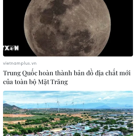
vietnamplus.vn
Trung Quốc hoàn thành bản đồ địa chất mới
của toàn bộ Mặt Trăng
TIN CÙNG CHUYÊN MỤC
HLV Kim Sang-sik: 'Tôi mong Đình
Bắc vươn xa hơn tầm Đông Nam Á'
07/08/2026 16:54