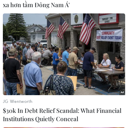
xa hơn tầm Đông Nam Á'
10 cầu thủ vừa cùng Đội tuyển U23 Việt Nam đăng quang tại
Giải Vô địch U23 Đông Nam Á 2023 trên đất Thái Lan hôm
26/8 vừa qua đều đã được góp mặt trong danh sách tập
trung. (Ảnh: Việt Anh/Vietnam+)
JG Wentworth
$30k In Debt Relief Scandal: What Financial
Institutions Quietly Conceal