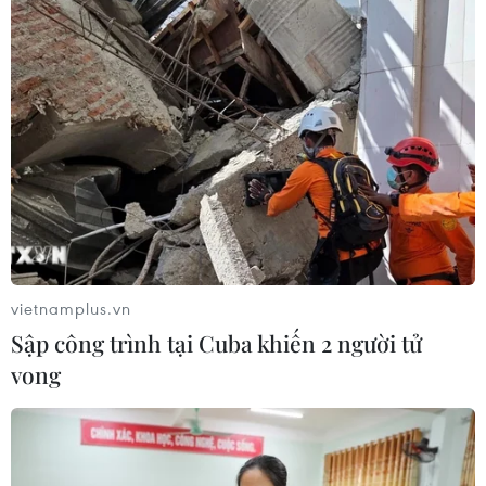
Báo chí Thái Lan đề cao vị thế số 1 khu vực
của U23 Việt Nam
27/08/2023 03:47
Tờ Siam Sport (Thái Lan) nhận định U23 Việt Nam đã
chứng tỏ được vị thế số 1 Đông Nam Á khi bảo vệ thành
công chức vô địch sau khi đánh bại U23 Indonesia.
vietnamplus.vn
Sập công trình tại Cuba khiến 2 người tử
vong