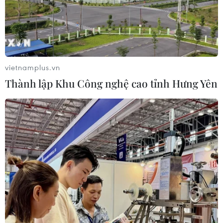
vietnamplus.vn
Thành lập Khu Công nghệ cao tỉnh Hưng Yên
Chốt danh sách cầu thủ
chuẩn bị cho Vòng loại U23 châu Á 2024
28/08/2023 08:15
Huấn luyện viên Philippe Troussier đã chính thức công
bố danh sách cầu thủ tập trung Đội tuyển U23 Việt Nam
đợt thứ hai trong kế hoạch chuẩn bị cho Vòng loại U23