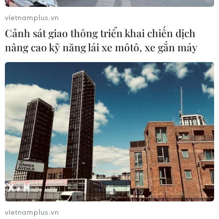
vietnamplus.vn
Cảnh sát giao thông triển khai chiến dịch
nâng cao kỹ năng lái xe môtô, xe gắn máy
#U23 Việt Nam
#Philippe Troussier
#Vòng loại U23 châu Á 2024
#Quế Ngọc Hải
#Tiến Linh
#Tuấn Anh
TP. Hà Nội
Phú Thọ
Theo dõi VietnamPlus
vietnamplus.vn