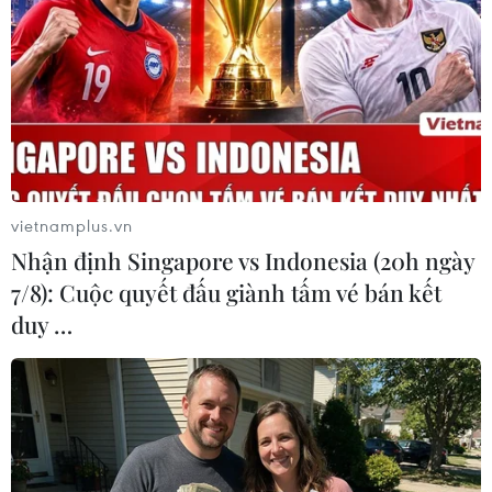
vietnamplus.vn
Nhận định Singapore vs Indonesia (20h ngày
7/8): Cuộc quyết đấu giành tấm vé bán kết
duy …
Huấn luyện viên trưởng Philippe Troussier trực tiếp chỉ đạo chiến
thuật cho các học trò. (Ảnh: Việt Anh/Vietnam+)