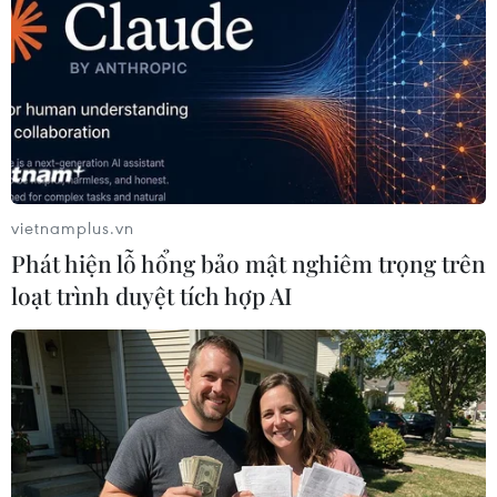
được nhận dạng.
vietnamplus.vn
Phát hiện lỗ hổng bảo mật nghiêm trọng trên
loạt trình duyệt tích hợp AI
14 năm sau vụ tấn công 11/9: Đau thương
vẫn ám ảnh người Mỹ