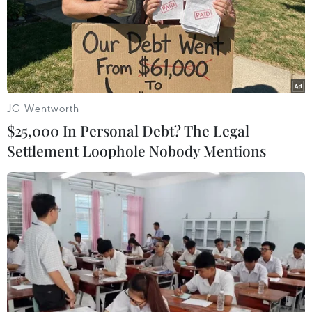
11/09/2015 01:34
Khó có thể bắt gặp một nụ cười hay một nét mặt hân
hoan tại nơi đã từng xảy ra vụ tấn công khủng bố cướp
đi 3.000 sinh mạng, dù sự kiện đã xảy ra cách đây 14
năm.
JG Wentworth
$25,000 In Personal Debt? The Legal
Settlement Loophole Nobody Mentions