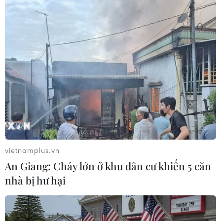
#Trung tâm Thương mại Thế giới
#Lầu Năm Góc
#Saudi Arabia
#Khủng bố 11/9
#Nạn nhân khủng bố
#al-Qaeda
#Thẩm phán Mỹ
Mỹ
Theo dõi VietnamPlus
vietnamplus.vn
An Giang: Cháy lớn ở khu dân cư khiến 5 căn
nhà bị hư hại
TIN LIÊN QUAN