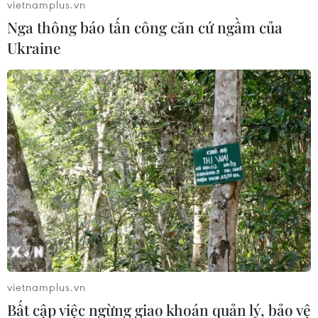
vietnamplus.vn
Nga thông báo tấn công căn cứ ngầm của
Ukraine
Nước Mỹ tổ chức tưởng niệm 14 năm vụ
khủng bố tấn công 11/9
11/09/2015 23:45
Tròn 14 năm sau ngày xảy ra các vụ tấn công khủng bố
tại nước Mỹ cướp đi sinh mạng của gần 3.000 người,
ngày 11/9, các hoạt động tưởng niệm đã diễn ra tại
nhiều nơi trên nước Mỹ.
vietnamplus.vn
Bất cập việc ngừng giao khoán quản lý, bảo vệ