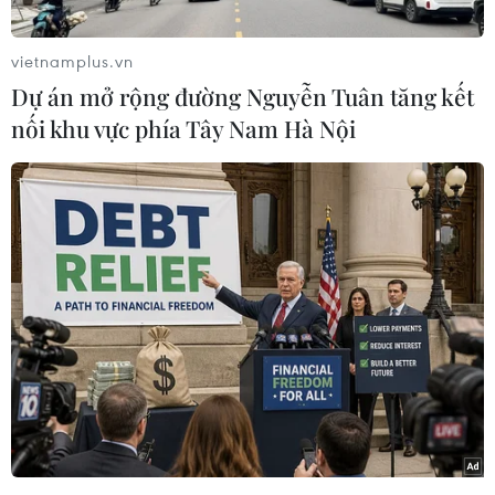
vụ khủng bố 11/9/2001, cáo buộc Saudi Arabia
hỗ trợ vật chất cho al-Qaeda, mạng lưới khủng
vietnamplus.vn
bố đã thực hiện vụ tấn công.
Dự án mở rộng đường Nguyễn Tuân tăng kết
Thẩm phán Daniels tuyên bố Saudi Arabia có
nối khu vực phía Tây Nam Hà Nội
quyền miễn trừ quốc gia đối với các khoản đòi
bồi thường thiệt hại được đưa ra trong đơn kiện
tập thể của gia đình gần 3.000 nạn nhân thiệt
mạng trong các vụ khủng bố 11/9, cũng như của
các hãng bảo hiểm đã phải bồi thường hàng tỷ
USD cho các doanh nghiệp bị thiệt hại.
Theo thẩm phán Daniels, những lý lẽ đưa ra
trong đơn kiện không đủ cơ sở để tòa án thụ lý
và xét xử vụ việc này.
Hiện phía luật sư bên nguyên đơn vẫn chưa