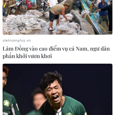
vietnamplus.vn
Lâm Đồng vào cao điểm vụ cá Nam, ngư dân
phấn khởi vươn khơi