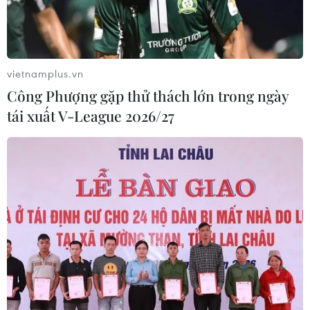
vietnamplus.vn
Công Phượng gặp thử thách lớn trong ngày
tái xuất V-League 2026/27
TIN CÙNG CHUYÊN MỤC
Tây Ban Nha: 100 người thiệt mạng
trong vụ vượt biển ồ ạt vào Ceuta
06/08/2026 16:03