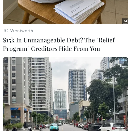
JG Wentworth
$15k In Unmanageable Debt? The "Relief
Program" Creditors Hide From You
Thân nhân các nạn nhân vụ khủng bố tại lễ tưởng niệm ở New
York ngày 11/9. (Nguồn: AFP/TTXVN)
Thẩm phán Tòa án địa hạt quận Manhattan ở
thành phố New York (Mỹ) George Daniels ngày
29/9 đã bác đơn kiện của gia đình các nạn nhân