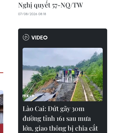
Nghị quyết 57-NQ/TW
07/08/2026 08:18
VIDEO
Lào Cai: Đứt gãy 30m
đường tỉnh 161 sau mưa
lớn, giao thông bị chia cắt