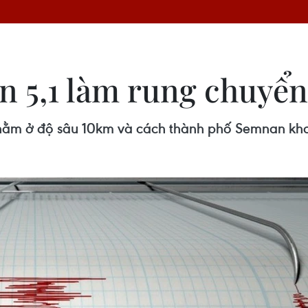
ớn 5,1 làm rung chuyể
u nằm ở độ sâu 10km và cách thành phố Semnan k