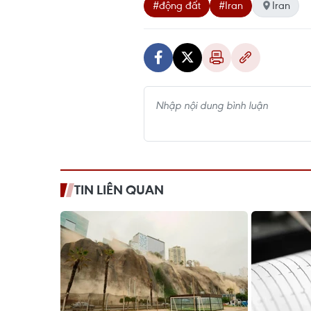
#động đất
#Iran
Iran
TIN LIÊN QUAN