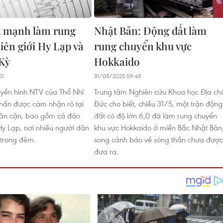
t mạnh làm rung
Nhật Bản: Động đất làm
iên giới Hy Lạp và
rung chuyển khu vực
Kỳ
Hokkaido
01
31/05/2025 09:43
uyền hình NTV của Thổ Nhĩ
Trung tâm Nghiên cứu Khoa học Địa ch
chấn được cảm nhận rõ tại
Đức cho biết, chiều 31/5, một trận động
lân cận, bao gồm cả đảo
đất có độ lớn 6,0 đã làm rung chuyển
y Lạp, nơi nhiều người dân
khu vực Hokkaido ở miền Bắc Nhật Bản
 trong đêm.
song cảnh báo về sóng thần chưa được
đưa ra.