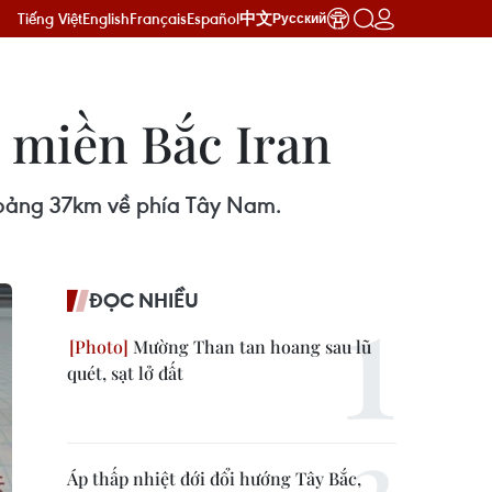
Tiếng Việt
English
Français
Español
中文
Русский
n miền Bắc Iran
hoảng 37km về phía Tây Nam.
ĐỌC NHIỀU
Mường Than tan hoang sau lũ
quét, sạt lở đất
Áp thấp nhiệt đới đổi hướng Tây Bắc,