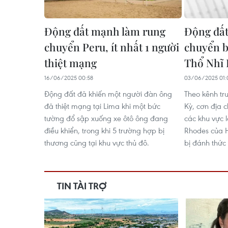
Động đất mạnh làm rung
Động đấ
chuyển Peru, ít nhất 1 người
chuyển b
thiệt mạng
Thổ Nhĩ 
16/06/2025 00:58
03/06/2025 01:
Động đất đã khiến một người đàn ông
Theo kênh tr
đã thiệt mạng tại Lima khi một bức
Kỳ, cơn địa 
tường đổ sập xuống xe ôtô ông đang
các khu vực 
điều khiển, trong khi 5 trường hợp bị
Rhodes của H
thương cũng tại khu vực thủ đô.
bị đánh thức