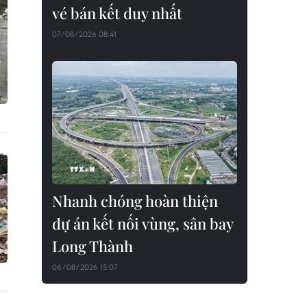
vé bán kết duy nhất
07/08/2026 08:41
Nhanh chóng hoàn thiện
dự án kết nối vùng, sân bay
Long Thành
06/08/2026 15:07