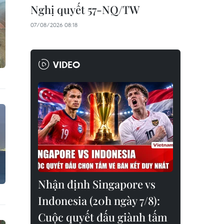
Nghị quyết 57-NQ/TW
07/08/2026 08:18
VIDEO
Nhận định Singapore vs
Indonesia (20h ngày 7/8):
Cuộc quyết đấu giành tấm