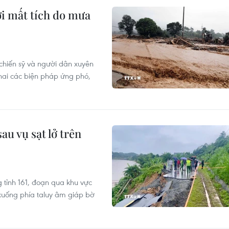
ời mất tích do mưa
chiến sỹ và người dân xuyên
hai các biện pháp ứng phó,
u vụ sạt lở trên
 tỉnh 161, đoạn qua khu vực
 xuống phía taluy âm giáp bờ