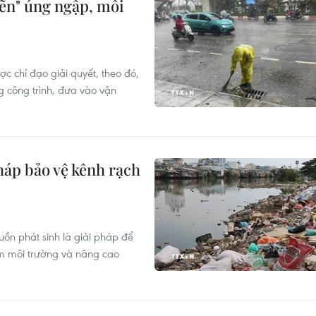
hẽn" úng ngập, môi
c chỉ đạo giải quyết, theo đó,
g công trình, đưa vào vận
háp bảo vệ kênh rạch
uồn phát sinh là giải pháp để
m môi trường và nâng cao