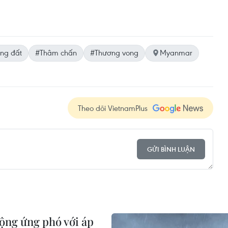
ng đất
#Thâm chấn
#Thương vong
Myanmar
Theo dõi VietnamPlus
GỬI BÌNH LUẬN
ộng ứng phó với áp