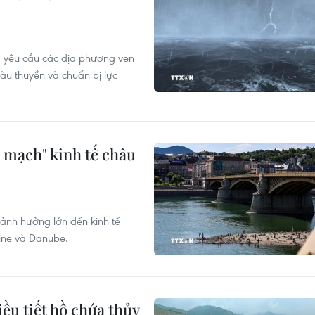
 yêu cầu các địa phương ven
àu thuyền và chuẩn bị lực
 mạch" kinh tế châu
 ảnh hưởng lớn đến kinh tế
hine và Danube.
iều tiết hồ chứa thủy