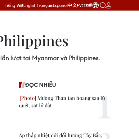
Tiếng Việt
English
Français
Español
中文
Русский
Philippines
lần lượt tại Myanmar và Philippines.
ĐỌC NHIỀU
Mường Than tan hoang sau lũ
quét, sạt lở đất
Áp thấp nhiệt đới đổi hướng Tây Bắc,