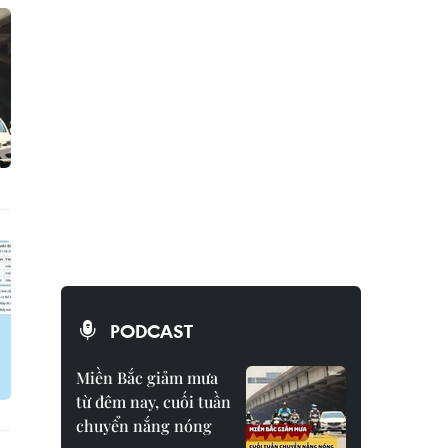
PODCAST
Miền Bắc giảm mưa
từ đêm nay, cuối tuần
chuyển nắng nóng