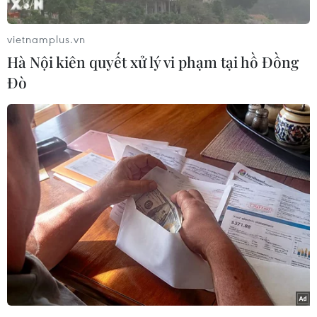
tục đà phục hồi trong tháng Sáu nhờ ngành du
lịch duy trì tăng trưởng với lượng khách du lịch
vietnamplus.vn
nước ngoài cao hơn, mặc dù xuất khẩu giảm.
Hà Nội kiên quyết xử lý vi phạm tại hồ Đồng
Báo cáo của BoT nêu rõ trong tháng Sáu, Thái
Đò
Lan ghi nhận thặng dư tài khoản vãng lai 1,4 tỷ
USD, từ mức thâm hụt 2,8 tỷ USD trong tháng
Năm.
Xuất khẩu, động lực chủ chốt của tăng trưởng,
giảm 5,9% so với cùng kỳ năm 2022, bằng tốc độ
của tháng Năm. Tiêu dùng tư nhân giảm 0,3%
so với tháng Năm trong khi đầu tư tư nhân giảm
1,8%.
[Kinh tế Thái Lan tăng trưởng vượt dự kiến
nhờ du lịch phục hồi]