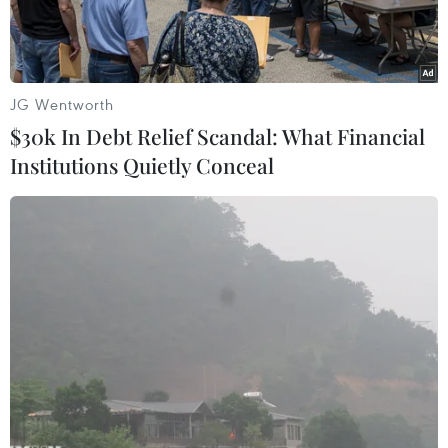
năm ngoái.
JG Wentworth
$30k In Debt Relief Scandal: What Financial
Institutions Quietly Conceal
Khách du lịch tại Phuket (Thái Lan) ngày 13/2/2023. (Ảnh:
AFP/TTXVN)
Ngân hàng Trung ương Thái Lan (BoT) ngày
31/7 cho biết nền kinh tế Xứ sở chùa Vàng tiếp