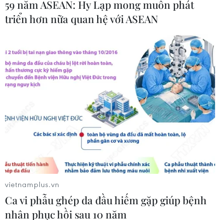
59 năm ASEAN: Hy Lạp mong muốn phát
tác động từ việc xuất khẩu giảm.
triển hơn nữa quan hệ với ASEAN
vietnamplus.vn
Ca vi phẫu ghép da đầu hiếm gặp giúp bệnh
nhân phục hồi sau 10 năm