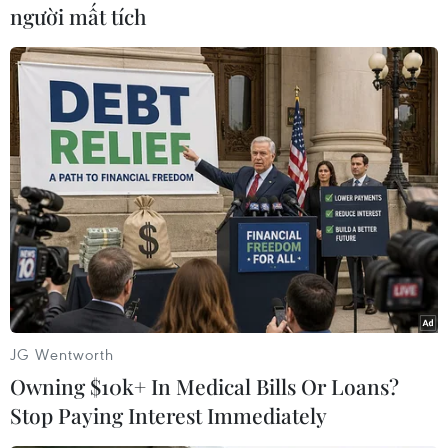
người mất tích
#Thái Lan
#kinh tế
#phục hồi
#du lịch
#tăng trưởng
#xuất khẩu
Thái Lan
Theo dõi VietnamPlus
JG Wentworth
Owning $10k+ In Medical Bills Or Loans?
Stop Paying Interest Immediately