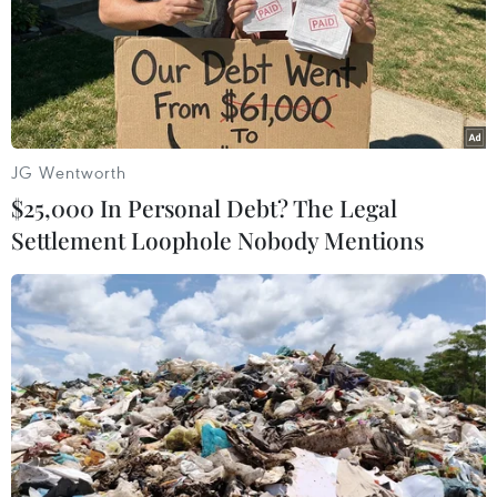
Ngành du lịch Thái Lan đang nhanh chóng
hồi sinh sau đại dịch
JG Wentworth
22/03/2023 23:13
$25,000 In Personal Debt? The Legal
Các nhà phân tích nhận định ngành du lịch đang phục
Settlement Loophole Nobody Mentions
hồi nhanh chóng tiếp tục hỗ trợ nền kinh tế Xứ sở Chùa
Vàng trong bối cảnh xuất khẩu suy yếu do nhu cầu toàn
cầu chậm lại.