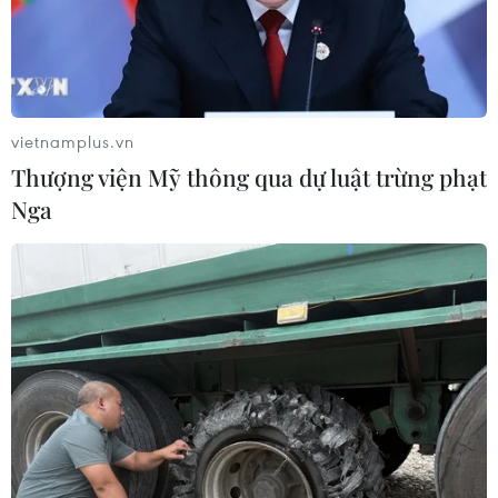
vietnamplus.vn
Thượng viện Mỹ thông qua dự luật trừng phạt
Nga
TIN CÙNG CHUYÊN MỤC
Chủ tịch Quốc hội Trần Thanh Mẫn:
Khẳng định vai trò nòng cốt trong
đấu tranh phòng, chống tham
nhũng, tội phạm kinh tế
08/08/2026 05:02