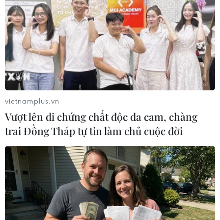
Dự báo kinh tế Thái Lan sẽ phục hồi tốt
hơn trong năm nay
16/02/2023 08:10
Chuyên gia nhận định rằng việc Trung Quốc mở cửa trở
lại sớm hơn dự kiến sẽ tạo động lực tăng trưởng hơn
trong năm 2023 và đóng góp vào sự phục hồi của kinh
tế Thái Lan.
vietnamplus.vn
Vượt lên di chứng chất độc da cam, chàng
trai Đồng Tháp tự tin làm chủ cuộc đời