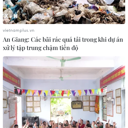
vietnamplus.vn
An Giang: Các bãi rác quá tải trong khi dự án
xử lý tập trung chậm tiến độ
Xuất khẩu của Thái Lan dự kiến phục hồi
trong nửa cuối năm 2023
31/03/2023 03:49
Theo dữ liệu của Bộ Thương mại Thái Lan, kim ngạch
xuất khẩu các sản phẩm nông nghiệp trong tháng 2 đã
tăng 3,6% so với cùng kỳ năm ngoái lên 3,9 tỷ USD.