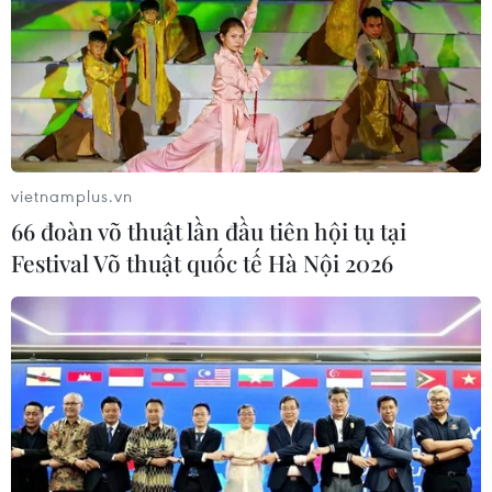
thành một tổng thể
07/08/2026 13:06
Naver và NVIDIA tăng tốc xây dựng
“Nhà máy AI,” hướng tới doanh thu
từ năm 2027
vietnamplus.vn
07/08/2026 13:01
66 đoàn võ thuật lần đầu tiên hội tụ tại
Festival Võ thuật quốc tế Hà Nội 2026
Diễn đàn Kinh tế tư nhân Việt Nam
2026: Mở rộng không gian hợp lực
công-tư
07/08/2026 12:54
Chuyên gia quốc tế đánh giá tích cực
về tiền đồng của Việt Nam