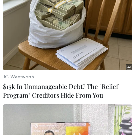
Sự phục hồi kinh tế của Thái Lan được coi là chậm hơn
so với các nước Đông Nam Á khác, với ngành du lịch
quan trọng mới bắt đầu phục hồi vào năm ngoái với
11,15 triệu lượt khách du lịch nước ngoài.
JG Wentworth
$15k In Unmanageable Debt? The "Relief
Program" Creditors Hide From You