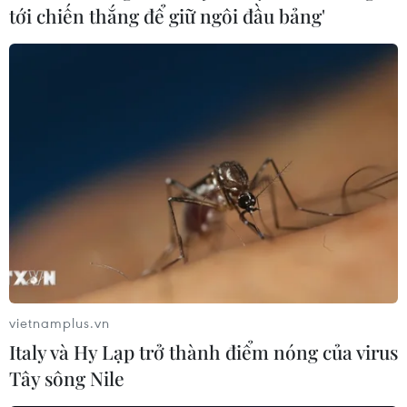
tới chiến thắng để giữ ngôi đầu bảng'
Cứu nạn kịp thời hai thuyền viên bị rơi
xuống biển ở Cà Mau
16/04/2023 13:23
Đồn Biên phòng Cái Đôi Vàm thuộc Bộ Chỉ huy Bộ đội
Biên phòng Cà Mau đã cứu vớt an toàn hai thuyền viên
bị rơi xuống biển, đồng thời trục vớt thành công một tàu
đánh cá bị sóng đánh chìm.
vietnamplus.vn
Italy và Hy Lạp trở thành điểm nóng của virus
Tây sông Nile