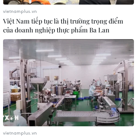
lừa đảo "chạy án" tại Đắk Lắk
vietnamplus.vn
06/08/2026 15:07
Việt Nam tiếp tục là thị trường trọng điểm
của doanh nghiệp thực phẩm Ba Lan
Cảnh sát khám xét nơi ở của Huấn
"Hoa Hồng"
06/08/2026 15:04
Vụ chuyên Tuyên Quang: Thu hồi,
hủy bỏ giấy chứng nhận kết quả thi
đã cấp
06/08/2026 13:55
Khuyến khích các cơ sở giáo dục đại
vietnamplus.vn