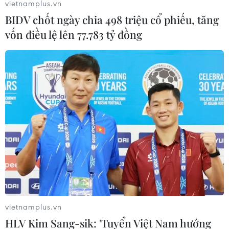
vietnamplus.vn
ngoài gặp nạn trên biển
BIDV chốt ngày chia 498 triệu cổ phiếu, tăng
30/03/2023 11:53
vốn điều lệ lên 77.783 tỷ đồng
Khi tàu Miyunhe, quốc tịch Panama, qua khu vực cảng
Quy Nhơn thì bất ngờ thuyền viên Liu Aihua (46 tuổi,
quốc tịch Trung Quốc) - máy trưởng của tàu - bị hạ
đường huyết.
vietnamplus.vn
HLV Kim Sang-sik: 'Tuyển Việt Nam hướng