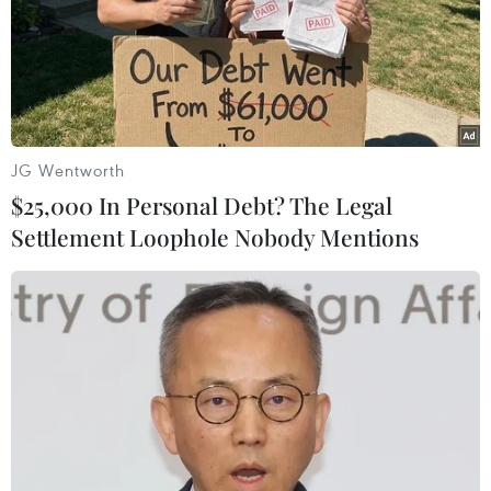
JG Wentworth
$25,000 In Personal Debt? The Legal
Settlement Loophole Nobody Mentions
Khánh Hòa: Đưa vào bờ, cấp cứu kịp thời
một thuyền viên nước ngoài
18/03/2022 06:55
Lực lượng chức năng Việt Nam đã đưa vào bờ, cấp
cứu kịp thời đối với một thuyền viên người Philippines bị
đau toàn bộ ổ bụng, nôn, đại tiện ra máu, tim đập
nhanh, nhịp thở không bình thường.