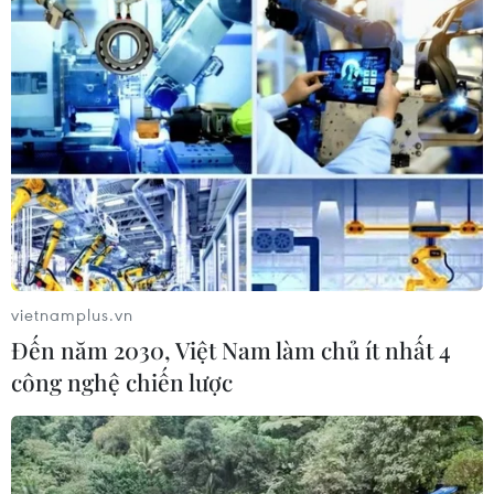
Cà Mau hợp nhất 4 trường cao đẳng,
tăng quy mô đào tạo nhân lực chất
lượng cao
06/08/2026 11:43
Chiến dịch 500 ngày đêm:
Điện Biên hoàn thành gần 90% thu
nhận mẫu ADN thân nhân liệt sỹ
vietnamplus.vn
06/08/2026 11:01
Đến năm 2030, Việt Nam làm chủ ít nhất 4
công nghệ chiến lược
Cảnh báo mưa cường độ lớn trên
100mm tại Bắc Bộ, Thanh Hóa và
Nghệ An
06/08/2026 10:23