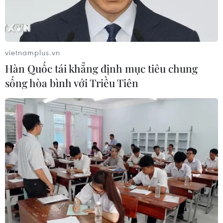
vietnamplus.vn
Hàn Quốc tái khẳng định mục tiêu chung
sống hòa bình với Triều Tiên
Bà Rịa-Vũng Tàu: Tiếp nhận 8 người nước
ngoài bị nạn trên biển
30/08/2022 15:05
Tám người quốc tịch Myanmar gặp nạn đang trôi dạt