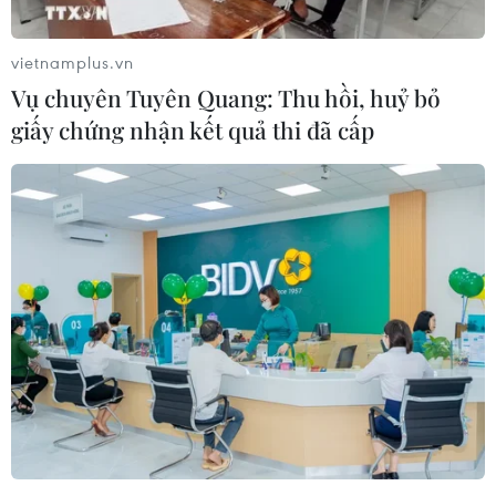
trên biển đã được tàu TRUMP SW (quốc tịch Panama)
cứu vớt và bàn giao cho lực lượng Bộ đội Biên phòng
vietnamplus.vn
tỉnh Bà Rịa–Vũng Tàu tại vùng biển Vũng Tàu.
Vụ chuyên Tuyên Quang: Thu hồi, huỷ bỏ
giấy chứng nhận kết quả thi đã cấp
Bình Định: Cấp cứu một thuyền viên nước