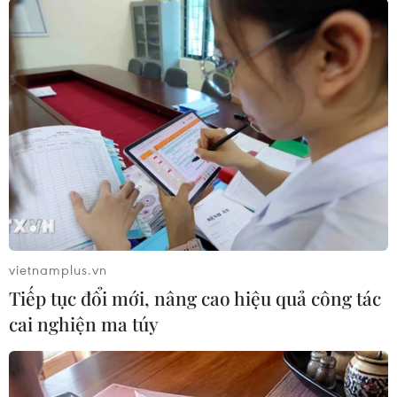
(TTXVN/Vietnam)
vietnamplus.vn
Tiếp tục đổi mới, nâng cao hiệu quả công tác
cai nghiện ma túy
#Bà Rịa-Vũng Tàu
#Thủy thủ Laride Jerry Abapo
#Tai nạn lao động
#Cấp cứu
#Tai nạn lao động
Bà Rịa - Vũng Tàu
Tp. Hồ Chí Minh