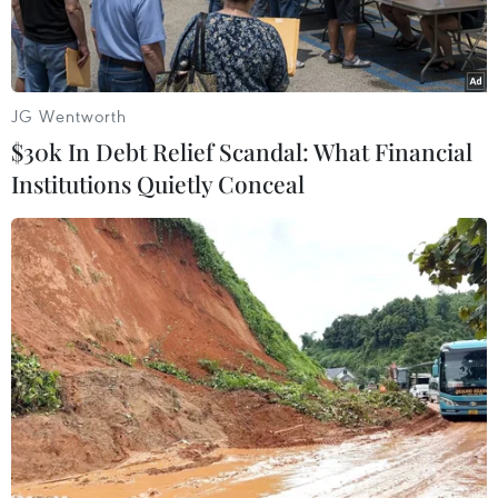
toàn một thủy thủ nước ngoài bị tai nạn lao động
trên vùng biển Vũng Tàu.
JG Wentworth
$30k In Debt Relief Scandal: What Financial
Institutions Quietly Conceal
Lực lượng cứu hộ hàng hải đưa nạn nhân rời tàu. (Nguồn:
VOV)
Sáng 19/4, tàu SAR 413 của Trung tâm Phối hợp
tìm kiếm, cứu nạn hàng hải Khu vực III (đóng