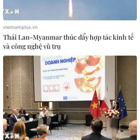
vietnamplus.vn
Thái Lan-Myanmar thúc đẩy hợp tác kinh tế
TIN CÙNG CHUYÊN MỤC
và công nghệ vũ trụ
An Giang: Cháy lớn ở khu dân cư
khiến 5 căn nhà bị hư hại
06/08/2026 16:12
Tiếp tục đổi mới, nâng cao hiệu quả
công tác cai nghiện ma túy
06/08/2026 15:34
Khởi tố đối tượng giả danh Công an,