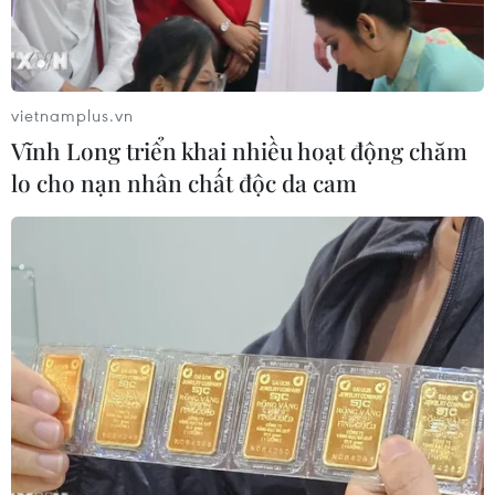
vietnamplus.vn
Vĩnh Long triển khai nhiều hoạt động chăm
lo cho nạn nhân chất độc da cam
Công nhân làm việc tại một nhà máy sản xuất ôtô ở
Sindelfingen, Đức. (Ảnh: AFP/TTXVN)
Ngân hàng Trung ương Đức (Bundesbank) ngày
19/2 cảnh báo Tổng sản phẩm quốc nội (GDP)
của nước này có thể sẽ giảm nhẹ trong quý đầu
tiên của năm nay, đẩy nền kinh tế hàng đầu
châu Âu rơi vào suy thoái trong bối cảnh Đức
đang phải đối mặt với nhiều cuộc khủng hoảng.