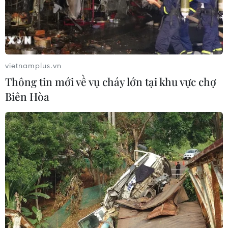
05/08/2026 23:16
Bất ổn địa chính trị kìm hãm tăng
trưởng Eurozone
vietnamplus.vn
05/08/2026 22:59
Thông tin mới về vụ cháy lớn tại khu vực chợ
Biên Hòa
Thái Lan: Lạm phát hạ nhiệt nhưng
tiếp tục chịu sức ép từ giá năng
lượng
05/08/2026 22:59
Mỹ hoàn trả khoảng 100 tỷ USD thuế
quan sau phán quyết của Tòa án Tối
cao