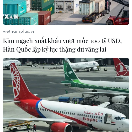
vietnamplus.vn
Kim ngạch xuất khẩu vượt mốc 100 tỷ USD,
Hàn Quốc lập kỷ lục thặng dư vãng lai
Đức vượt Nhật Bản trở thành nền kinh tế
lớn thứ 3 thế giới
15/02/2024 02:06
Dữ liệu của Chính phủ Nhật Bản công bố ngày 15/2 cho
thấy tổng sản phẩm quốc nội (GDP) danh nghĩa năm
2023 của Nhật Bản tính bằng USD là 4.200 tỷ USD,
trong khi con số này của Đức là 4.500 tỷ USD.