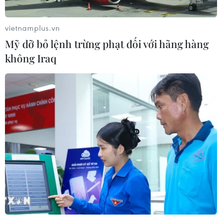
vietnamplus.vn
Mỹ dỡ bỏ lệnh trừng phạt đối với hãng hàng
không Iraq
Kinh tế Pháp đình trệ, Đức suy giảm, Italy
duy trì đà tăng trưởng
30/01/2024 11:39
Các số liệu chính thức cho thấy kinh tế Pháp đình trệ
trong hai quý cuối của năm ngoái, kinh tế Đức suy giảm