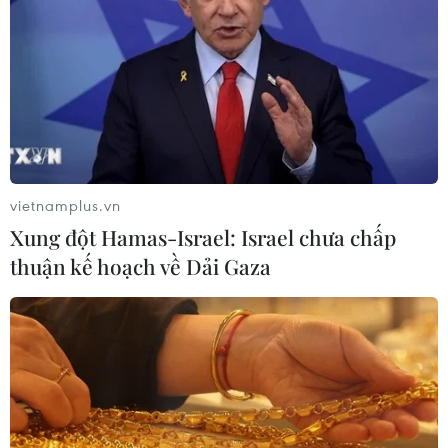
trong khi con số này của Đức là
4.500 tỷ USD.
(TTXVN/Vietnam+)
vietnamplus.vn
Xung đột Hamas-Israel: Israel chưa chấp
thuận kế hoạch về Dải Gaza