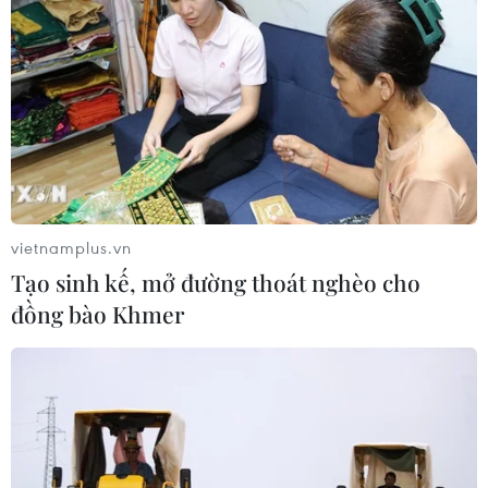
doanh nghiệp nhà nước mạnh và bài
toán giao nhiệm vụ
06/08/2026 00:56
Giá dầu thô biến động nhẹ khi triển
vọng đàm phán Trung Đông vẫn khó
đoán
06/08/2026 00:26
vietnamplus.vn
Tạo sinh kế, mở đường thoát nghèo cho
Giá vàng thế giới tăng mạnh nhất kể
đồng bào Khmer
từ tháng Hai
06/08/2026 00:26
Lãi suất ngân hàng ngày 6/8: Kỳ hạn
3 tháng đang được mức lãi suất tối đa