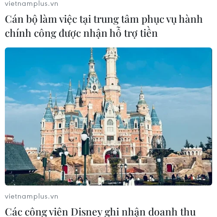
vietnamplus.vn
trong quý 4, trong khi kinh tế Italy vẫn duy trì đà tăng
Cán bộ làm việc tại trung tâm phục vụ hành
trưởng trong quý 4/2023.
chính công được nhận hỗ trợ tiền
vietnamplus.vn
Nền kinh tế Đức đã rơi vào suy thoái nhẹ
Các công viên Disney ghi nhận doanh thu