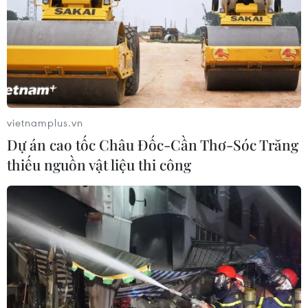
06/08/2026 00:06
Dow Jones lập đỉnh kỷ lục nhờ diễn
biến tích cực tại Trung Đông
05/08/2026 23:27
vietnamplus.vn
Dự án cao tốc Châu Đốc-Cần Thơ-Sóc Trăng
thiếu nguồn vật liệu thi công
Mỹ phát tín hiệu ủng hộ ổn định
đồng won của Hàn Quốc
05/08/2026 23:26
Cuba nỗ lực khôi phục hệ thống điện
sau các sự cố toàn quốc