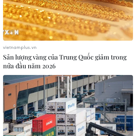
#Kinh tế Trung Quốc
#Lạm phát
#GDP của Đức
Đức
vietnamplus.vn
Theo dõi VietnamPlus
Sản lượng vàng của Trung Quốc giảm trong
nửa đầu năm 2026
TIN LIÊN QUAN