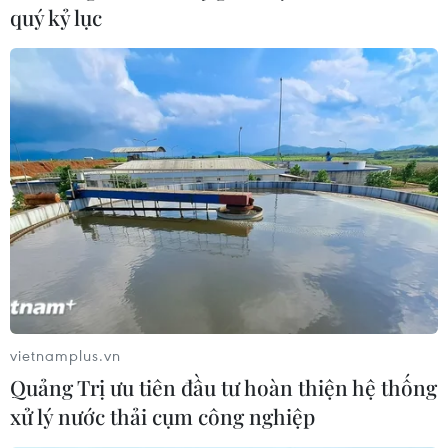
trong năm 2023
quý kỷ lục
15/01/2024 11:50
Tỷ lệ lạm phát cao, lãi suất tăng và nền kinh tế toàn cầu
suy yếu là những nguyên nhân chính khiến kinh tế Đức
suy giảm.
vietnamplus.vn
Quảng Trị ưu tiên đầu tư hoàn thiện hệ thống
xử lý nước thải cụm công nghiệp