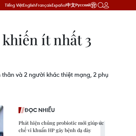
Tiếng Việt
English
Français
Español
中文
Русский
khiến ít nhất 3
thân và 2 người khác thiệt mạng, 2 phụ
ĐỌC NHIỀU
Phát hiện chủng probiotic mới giúp ức
chế vi khuẩn HP gây bệnh dạ dày