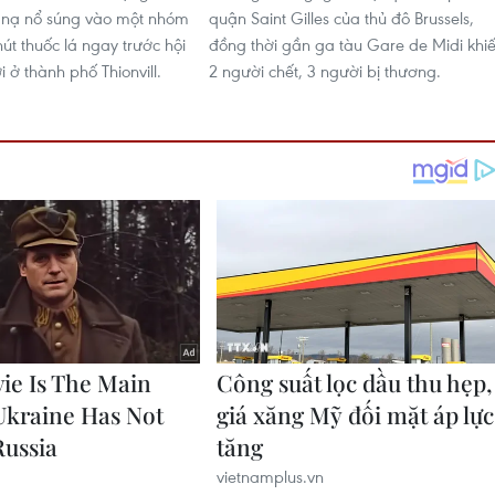
 nạ nổ súng vào một nhóm
quận Saint Gilles của thủ đô Brussels,
út thuốc lá ngay trước hội
đồng thời gần ga tàu Gare de Midi khi
i ở thành phố Thionvill.
2 người chết, 3 người bị thương.