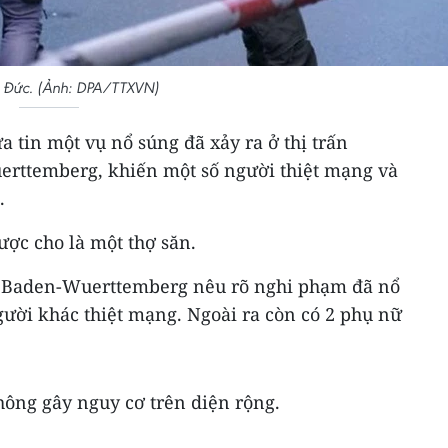
 Đức. (Ảnh: DPA/TTXVN)
a tin một vụ nổ súng đã xảy ra ở thị trấn
rttemberg, khiến một số người thiệt mạng và
.
ợc cho là một thợ săn.
g Baden-Wuerttemberg nêu rõ nghi phạm đã nổ
gười khác thiệt mạng. Ngoài ra còn có 2 phụ nữ
hông gây nguy cơ trên diện rộng.