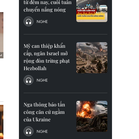
từ đêm nay, cuối tuần
chuyển nắng nóng
NGHE
Mỹ can thiệp khẩn
cấp, ngăn Israel mở
rộng đòn trừng phạt
Hezbollah
NGHE
Nga thông báo tấn
công căn cứ ngầm
của Ukraine
NGHE