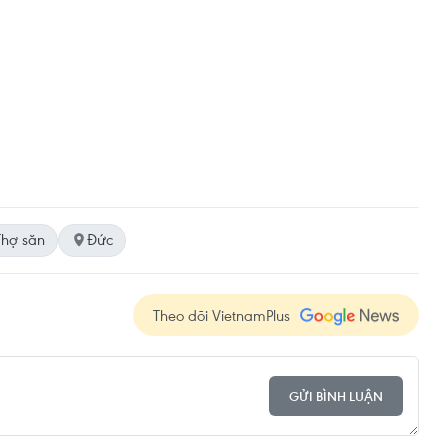
hợ săn
Đức
Theo dõi VietnamPlus
GỬI BÌNH LUẬN