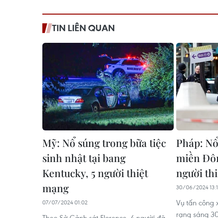
TIN LIÊN QUAN
Mỹ: Nổ súng trong bữa tiệc
Pháp: Nổ 
sinh nhật tại bang
miền Đôn
Kentucky, 5 người thiệt
người th
mạng
30/06/2024 13:
Vụ tấn công 
07/07/2024 01:02
rạng sáng 30
Theo Sở Cảnh sát Florence, 4 người đã