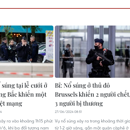
súng tại lễ cưới ở
Bỉ: Nổ súng ở thủ đô
g Bắc khiến một
Brussels khiến 2 người chết
iệt mạng
3 người bị thương
14
27/06/2024 08:51
xảy ra vào khoảng 1h15 phút
Vụ nổ súng xảy ra trong khoảng thời gi
/6, khi ba đối tượng nam
từ 1-2 giờ sáng, gần một quán càphê ở