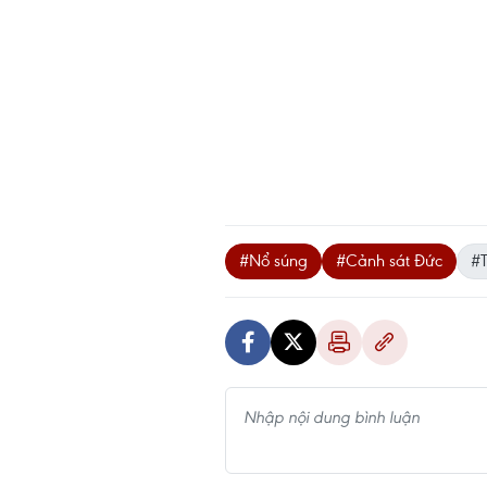
#Nổ súng
#Cảnh sát Đức
#T