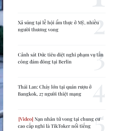
Xả súng tại lễ hội ẩm thực ở Mỹ, nhiều
người thương vong
Cảnh sát Đức tiêu diệt nghi phạm vụ tấn
công đám đông tại Berlin
Thái Lan: Cháy lớn tại quán rượu ở
Bangkok, 27 người thiệt mạng
Nạn nhân tử vong tại chung cư
cao cấp nghi là TikToker nổi tiếng