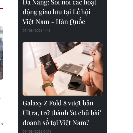
Đà Nẵng: Sôi nổi các hoạt
động giao lưu tại Lễ hội
Việt Nam - Hàn Quốc
09/08/2026 11:46
,
Galaxy Z Fold 8 vượt bản
Ultra, trở thành 'át chủ bài'
doanh số tại Việt Nam?
an
09/08/2026 04:14