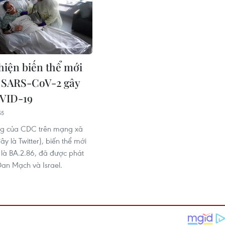
hiện biến thể mới
s SARS-CoV-2 gây
VID-19
55
ng của CDC trên mạng xã
ây là Twitter), biến thể mới
 là BA.2.86, đã được phát
Đan Mạch và Israel.