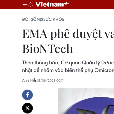
ĐỜI SỐNG
SỨC KHỎE
EMA phê duyệt va
BioNTech
Theo thông báo, Cơ quan Quản lý Dược
nhật để nhắm vào biến thể phụ Omicron 
Anh Hiển
31/08/2023 00:11