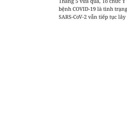
Tháng 5 vừa qua, Tổ chức Y 
bệnh COVID-19 là tình trạng
SARS-CoV-2 vẫn tiếp tục lây 