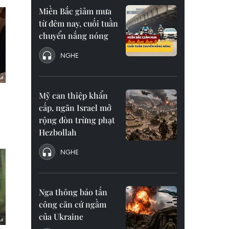
Miền Bắc giảm mưa
từ đêm nay, cuối tuần
chuyển nắng nóng
NGHE
Mỹ can thiệp khẩn
cấp, ngăn Israel mở
rộng đòn trừng phạt
Hezbollah
NGHE
Nga thông báo tấn
công căn cứ ngầm
của Ukraine