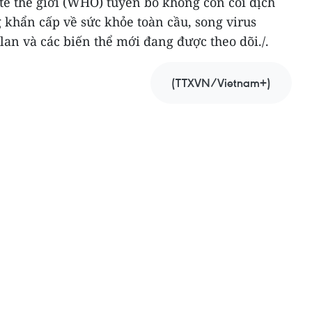
tế thế giới (WHO) tuyên bố không còn coi dịch
 khẩn cấp về sức khỏe toàn cầu, song virus
lan và các biến thể mới đang được theo dõi./.
(TTXVN/Vietnam+)