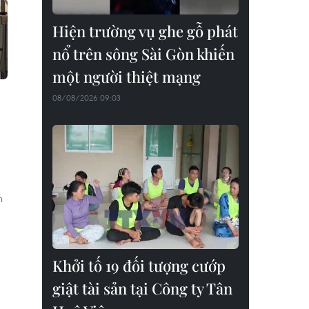
Hiện trường vụ ghe gỗ phát
nổ trên sông Sài Gòn khiến
một người thiệt mạng
08/08/2026 09:03
n
Khởi tố 19 đối tượng cướp
giật tài sản tại Công ty Tân