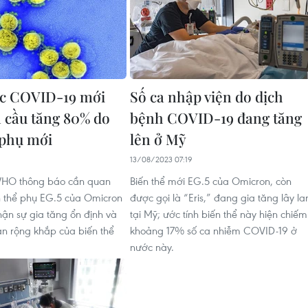
ắc COVID-19 mới
Số ca nhập viện do dịch
n cầu tăng 80% do
bệnh COVID-19 đang tăng
 phụ mới
lên ở Mỹ
13/08/2023 07:19
HO thông báo cần quan
Biến thể mới EG.5 của Omicron, còn
 thể phụ EG.5 của Omicron
được gọi là “Eris,” đang gia tăng lây la
hận sự gia tăng ổn định và
tại Mỹ; ước tính biến thể này hiện chiếm
an rộng khắp của biến thể
khoảng 17% số ca nhiễm COVID-19 ở
nước này.