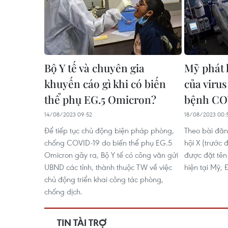
Bộ Y tế và chuyên gia
Mỹ phát 
khuyến cáo gì khi có biến
của viru
thể phụ EG.5 Omicron?
bệnh CO
14/08/2023 09:52
18/08/2023 00:
Để tiếp tục chủ động biện pháp phòng,
Theo bài đă
chống COVID-19 do biến thể phụ EG.5
hội X (trước đ
Omicron gây ra, Bộ Y tế có công văn gửi
được đặt tên
UBND các tỉnh, thành thuộc TW về việc
hiện tại Mỹ, 
chủ động triển khai công tác phòng,
chống dịch.