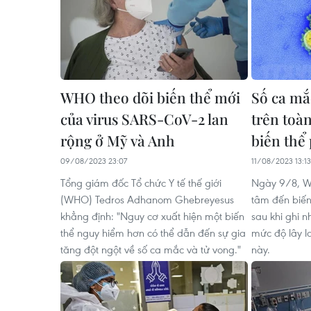
WHO theo dõi biến thể mới
Số ca m
của virus SARS-CoV-2 lan
trên toà
rộng ở Mỹ và Anh
biến thể
09/08/2023 23:07
11/08/2023 13:13
Tổng giám đốc Tổ chức Y tế thế giới
Ngày 9/8, W
(WHO) Tedros Adhanom Ghebreyesus
tâm đến biến
khẳng định: "Nguy cơ xuất hiện một biến
sau khi ghi n
thể nguy hiểm hơn có thể dẫn đến sự gia
mức độ lây l
tăng đột ngột về số ca mắc và tử vong."
này.