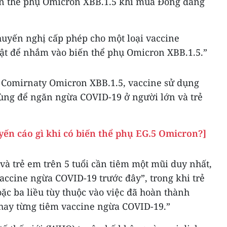
iến thể phụ Omicron XBB.1.5 khi mùa Đông đang
uyến nghị cấp phép cho một loại vaccine
ật để nhắm vào biến thể phụ Omicron XBB.1.5.”
là Comirnaty Omicron XBB.1.5, vaccine sử dụng
ng để ngăn ngừa COVID-19 ở người lớn và trẻ
yến cáo gì khi có biến thể phụ EG.5 Omicron?]
à trẻ em trên 5 tuổi cần tiêm một mũi duy nhất,
vaccine ngừa COVID-19 trước đây”, trong khi trẻ
ặc ba liều tùy thuộc vào việc đã hoàn thành
hay từng tiêm vaccine ngừa COVID-19.”