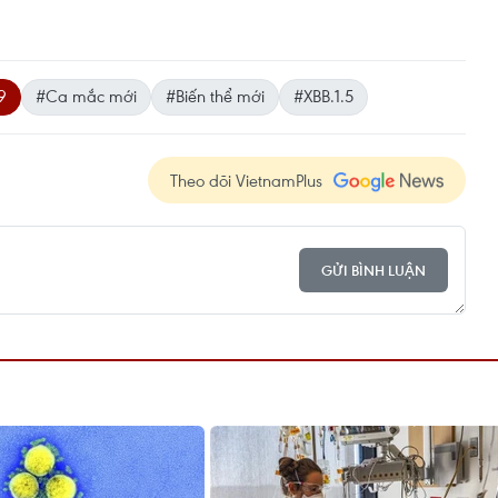
9
#Ca mắc mới
#Biến thể mới
#XBB.1.5
Theo dõi VietnamPlus
GỬI BÌNH LUẬN