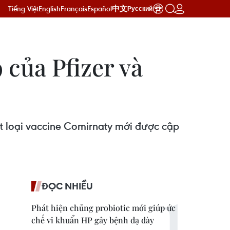
Tiếng Việt
English
Français
Español
中文
Русский
của Pfizer và
 loại vaccine Comirnaty mới được cập
ĐỌC NHIỀU
Phát hiện chủng probiotic mới giúp ức
chế vi khuẩn HP gây bệnh dạ dày