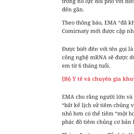
trong nỗ lực đối phó với b
đến gần.
Theo thông báo, EMA “đã kh
Comirnaty mới được cập nh
Được biết đến với tên gọi 
công nghệ mRNA sẽ được dù
em từ 6 tháng tuổi.
[Bộ Y tế và chuyên gia khu
EMA cho rằng người lớn và v
“bất kể lịch sử tiêm chủng 
nhỏ hơn có thể tiêm “một ho
phác đồ tiêm chủng cơ bản 