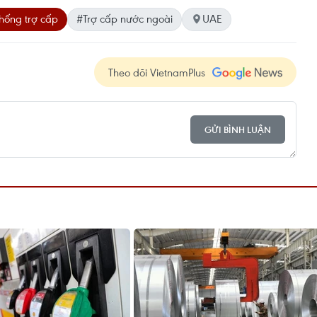
chống trợ cấp
#Trợ cấp nước ngoài
UAE
Theo dõi VietnamPlus
GỬI BÌNH LUẬN