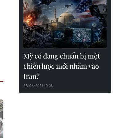
Mỹ có đang chuẩn bị một
chiến lược mới nhằm vào
Iran?
07/08/2026 10:08