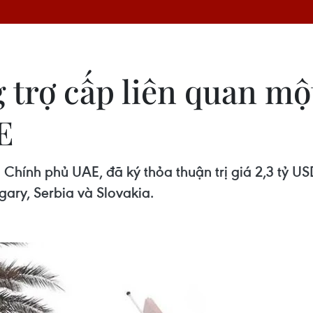
 trợ cấp liên quan mộ
E
 Chính phủ UAE, đã ký thỏa thuận trị giá 2,3 tỷ U
gary, Serbia và Slovakia.