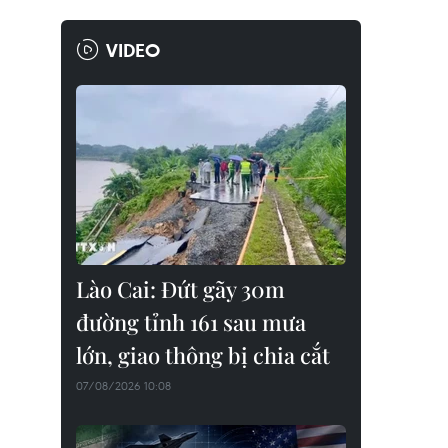
VIDEO
Lào Cai: Đứt gãy 30m
đường tỉnh 161 sau mưa
lớn, giao thông bị chia cắt
07/08/2026 10:08