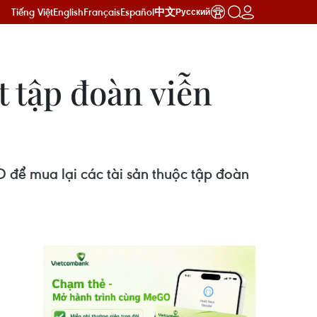
Tiếng Việt
English
Français
Español
中文
Русский
t tập đoàn viễn
SD để mua lại các tài sản thuộc tập đoàn