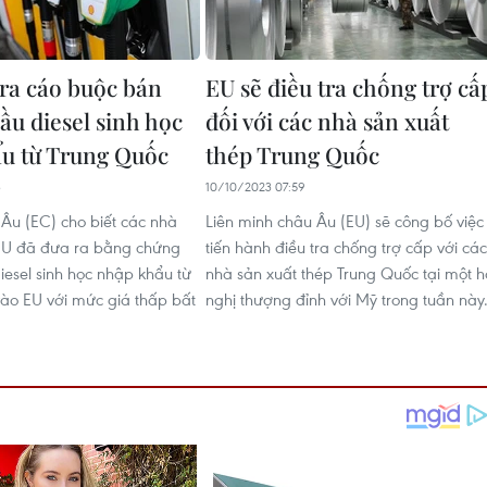
tra cáo buộc bán
EU sẽ điều tra chống trợ cấ
ầu diesel sinh học
đối với các nhà sản xuất
u từ Trung Quốc
thép Trung Quốc
3
10/10/2023 07:59
Âu (EC) cho biết các nhà
Liên minh châu Âu (EU) sẽ công bố việc
 EU đã đưa ra bằng chứng
tiến hành điều tra chống trợ cấp với các
iesel sinh học nhập khẩu từ
nhà sản xuất thép Trung Quốc tại một h
ào EU với mức giá thấp bất
nghị thượng đỉnh với Mỹ trong tuần này