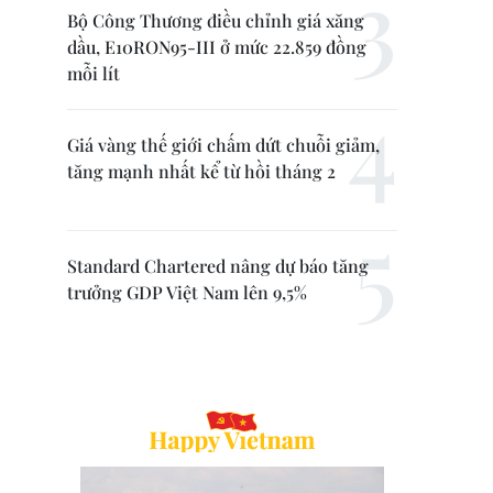
Bộ Công Thương điều chỉnh giá xăng
dầu, E10RON95-III ở mức 22.859 đồng
mỗi lít
Giá vàng thế giới chấm dứt chuỗi giảm,
tăng mạnh nhất kể từ hồi tháng 2
Standard Chartered nâng dự báo tăng
trưởng GDP Việt Nam lên 9,5%