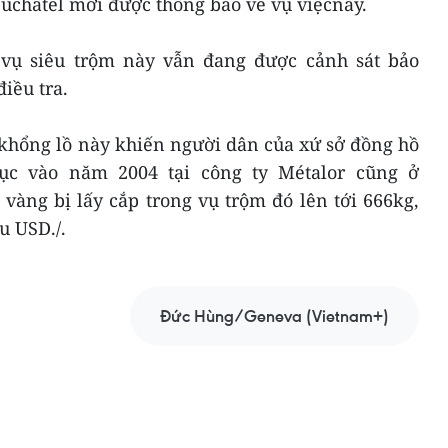
euchâtel mới được thông báo về vụ việcnày.
 vụ siêu trộm này vẫn đang được cảnh sát bảo
iều tra.
khổng lồ này khiến người dân của xứ sở đồng hồ
ục vào năm 2004 tại công ty Métalor cũng ở
vàng bị lấy cắp trong vụ trộm đó lên tới 666kg,
u USD./.
Đức Hùng/Geneva (Vietnam+)