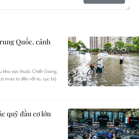
rung Quốc, cảnh
u khu vực thuộc Chiết Giang,
 mưa to đến rất to, cục bộ
c quỹ đầu cơ lớn