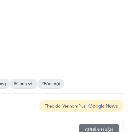
àng
#Cảnh sát
#Bảo mật
Theo dõi VietnamPlus
GỬI BÌNH LUẬN