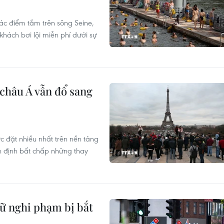
ác điểm tắm trên sông Seine,
hách bơi lội miễn phí dưới sự
 châu Á vẫn đổ sang
c đặt nhiều nhất trên nền tảng
n định bất chấp những thay
ữ nghi phạm bị bắt