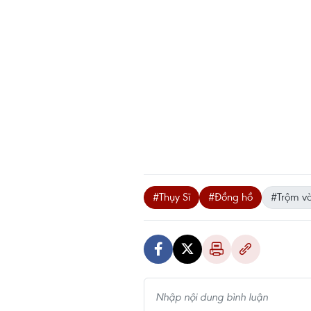
#Thụy Sĩ
#Đồng hồ
#Trộm v