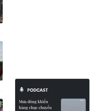
PODCAST
Mưa dông khiến
hàng chục chuyến