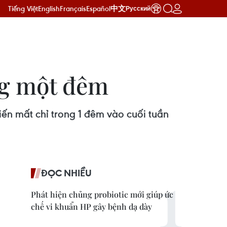
Tiếng Việt
English
Français
Español
中文
Русский
ng một đêm
ến mất chỉ trong 1 đêm vào cuối tuần
ĐỌC NHIỀU
Phát hiện chủng probiotic mới giúp ức
chế vi khuẩn HP gây bệnh dạ dày