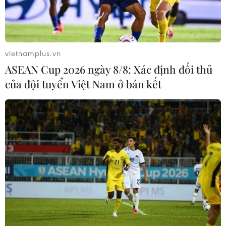
vietnamplus.vn
ASEAN Cup 2026 ngày 8/8: Xác định đối thủ
của đội tuyển Việt Nam ở bán kết
Hỗ trợ 100% BHYT cho học sinh,
sinh viên, hộ cận nghèo
14/10/2014 02:18