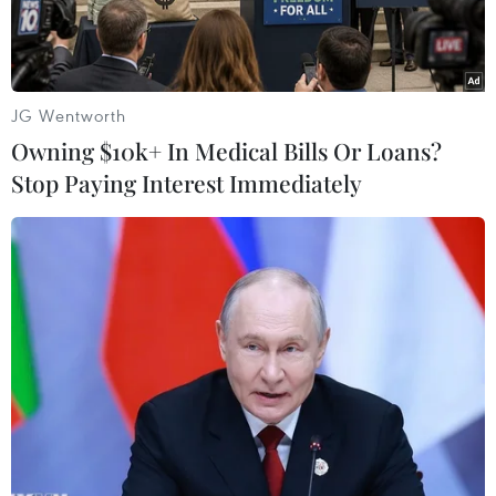
JG Wentworth
Owning $10k+ In Medical Bills Or Loans?
Stop Paying Interest Immediately
Bác sỹ khám chữa bệnh miễn phí cho người dân vùng khó
khăn. (Ảnh: TTXVN)
Chiều 16/10, bà Tống Thị Song Hương - Vụ
trưởng Vụ Bảo hiểm y tế (Bộ Y tế) cho biết, hiện
nay trên toàn quốc có khoảng 4 triệu người