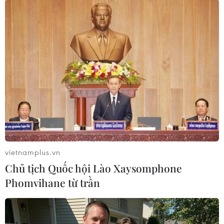
(Vietnam+)
vietnamplus.vn
Chủ tịch Quốc hội Lào Xaysomphone
Phomvihane từ trần
#Bộ Y tế
#Bảo hiểm y tế
#Người nghèo
#Hộ nghèo
#Thẻ bảo hiểm
#An sinh xã hội
#Bảo hiểm xã hội Việt Nam
#Dân tộc thiểu số