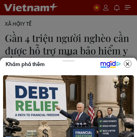
XÃ HỘI
Y TẾ
Gần 4 triệu người nghèo cần
được hỗ trợ mua bảo hiểm y
tế
Khám phá thêm
Thùy Giang
16/10/2014 10:39
Vụ trưởng Vụ Bảo hiểm y tế (Bộ Y tế) cho biết, hiện
nay trên toàn quốc có khoảng 4 triệu người nghèo,
cận nghèo cần được hỗ trợ mua thẻ bảo hiểm y tế.