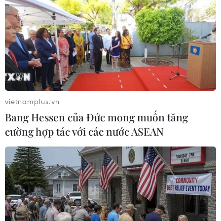
Khắc phục hạn chế trong triển khai bảo
hiểm xã hội, bảo hiểm y tế
vietnamplus.vn
15/10/2014 09:28
Bang Hessen của Đức mong muốn tăng
Ngày 15/10, MTTQ phối hợp với Chính phủ tổ chức Hội
cường hợp tác với các nước ASEAN
thảo khoa học “Vấn đề thu, nợ bảo hiểm xã hội, bảo
hiểm y tế - thực tiễn tại Việt Nam và kinh nghiệm quốc
tế.”