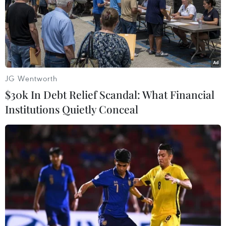
JG Wentworth
$30k In Debt Relief Scandal: What Financial
Institutions Quietly Conceal
Chính phủ đặt mục tiêu giảm hộ nghèo
xuống còn 5% vào năm tới
15/10/2014 08:13
Sang năm 2015, Chính phủ phấn đấu đạt mục tiêu giảm
hộ nghèo cả nước xuống còn 5%, các huyện nghèo còn
dưới 30% và hoàn thành việc rà soát chính sách chồng
chéo.