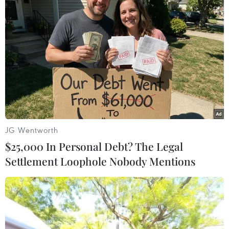
Theo dõi VietnamPlus
JG Wentworth
TIN LIÊN QUAN
$25,000 In Personal Debt? The Legal
Settlement Loophole Nobody Mentions