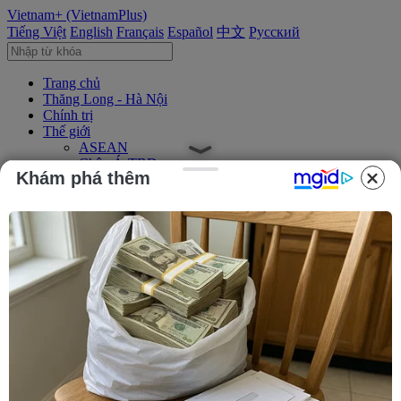
Vietnam+ (VietnamPlus)
Tiếng Việt
English
Français
Español
中文
Русский
Trang chủ
Thăng Long - Hà Nội
Chính trị
Thế giới
ASEAN
Châu Á-TBD
Khám phá thêm
Trung Đông
Châu Âu
Châu Mỹ
Châu Phi
Kinh tế
Kinh doanh
Tài chính
Tín dụng nông thôn
Chứng khoán
Bất động sản
Doanh nghiệp
Thông tin doanh nghiệp
Thông cáo báo chí
Xã hội