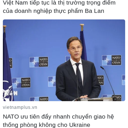
Việt Nam tiếp tục là thị trường trọng điểm
04/08/2026 10:58
của doanh nghiệp thực phẩm Ba Lan
Tỉnh Tuyên Quang còn 578 cơ sở giáo dục
sau sắp xếp trường lớp
03/08/2026 18:03
Trang bị kỹ năng, vốn tiếng Việt cho trẻ
em dân tộc thiểu số trước khi vào lớp 1
03/08/2026 10:41
Thủ khoa Trường Quản trị Kinh doanh
vietnamplus.vn
bật mí bí quyết duy trì thành tích xuất sắc
NATO ưu tiên đẩy nhanh chuyển giao hệ
thống phòng không cho Ukraine
02/08/2026 16:16