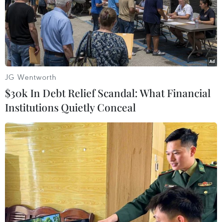
TIN LIÊN QUAN
JG Wentworth
$30k In Debt Relief Scandal: What Financial
Institutions Quietly Conceal
Giá dầu tăng hơn 1% sau một tuần giao
dịch ảm đạm
28/05/2024 00:21