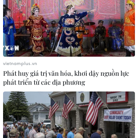
Giá dầu tăng trước những lo ngại về kế hoạch
mở lại Eo biển Hormuz
Giá dầu tăng vọt do Iran xem xét cấm tàu Mỹ
và Israel qua eo biển Hormuz
Giá dầu tăng khi nhà đầu tư thận trọng trước
tình hình Trung Đông
vietnamplus.vn
Giá dầu thô biến động nhẹ khi triển vọng đàm
Phát huy giá trị văn hóa, khơi dậy nguồn lực
phán Trung Đông vẫn khó đoán
phát triển từ các địa phương
Dầu thô chạm đáy ba tuần khi căng thẳng tại
eo biển Hormuz hạ nhiệt