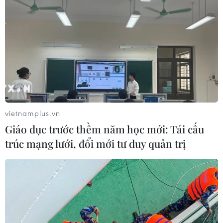
Áp dụng "luồng xanh" cho nhà đầu
tư dự án hạ tầng công nghiệp phía
Đông Đắk Lắk
08/08/2026 01:45
Quốc hội thảo luận dự án Luật Dầu
khí (sửa đổi), bảo đảm an ninh năng
lượng
vietnamplus.vn
08/08/2026 01:33
Giáo dục trước thềm năm học mới: Tái cấu
trúc mạng lưới, đổi mới tư duy quản trị
Việt Nam cần theo dõi chặt chẽ các
biện pháp phòng vệ thương mại tại
Canada
08/08/2026 00:39