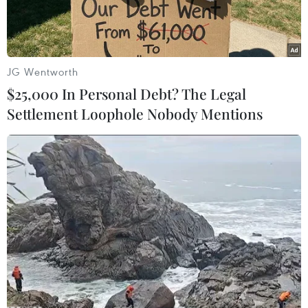
JG Wentworth
$25,000 In Personal Debt? The Legal
Settlement Loophole Nobody Mentions
Một giếng dầu tại thị trấn Qahtaniyah, tỉnh Hasakah, Syria.
(Ảnh: AFP/TTXVN)
Trong phiên giao dịch 29/5, giá dầu thế giới
giảm khoảng 1% do lo ngại nhu cầu xăng của
Mỹ yếu đi và số liệu kinh tế có thể khiến Cục Dự