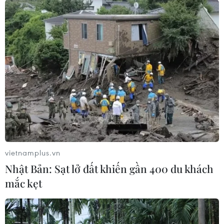
vietnamplus.vn
Nhật Bản: Sạt lở đất khiến gần 400 du khách
mắc kẹt