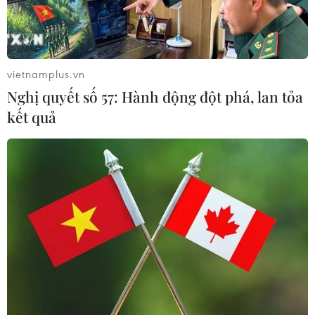
Giá dầu Brent giao tháng 7/2024 tăng 1 USD (1,2%) lên
83,12 USD/thùng và giá dầu giao tháng 8/2024 tăng
1,04 USD lên 82,88 USD/thùng.
vietnamplus.vn
Nghị quyết số 57: Hành động đột phá, lan tỏa
kết quả
Giá dầu ổn định tại thị trường châu Á sau