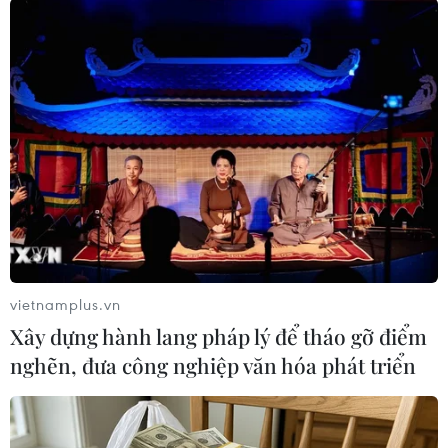
thuận cắt giảm sản lượng
Các nhà phân tích dự đoán mức
cắt giảm sản lượng tự nguyện 2,2
triệu thùng/ngày sẽ được duy trì
tại cuộc họp trực tuyến sắp tới của
Tổ chức Các nước Xuất khẩu Dầu
mỏ (OPEC) và các nước đồng
minh.
(TTXVN/Vietnam+)
vietnamplus.vn
Xây dựng hành lang pháp lý để tháo gỡ điểm
nghẽn, đưa công nghiệp văn hóa phát triển