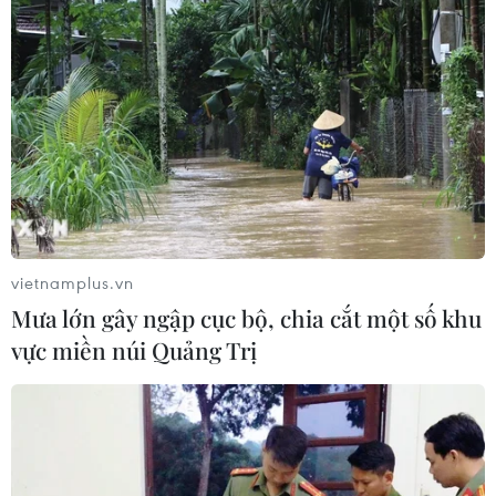
vietnamplus.vn
Mưa lớn gây ngập cục bộ, chia cắt một số khu
vực miền núi Quảng Trị