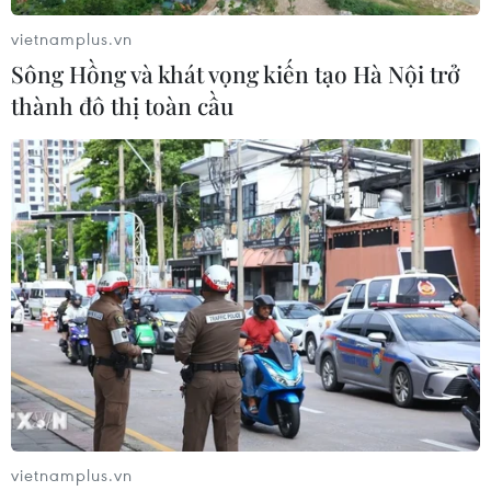
vietnamplus.vn
Sông Hồng và khát vọng kiến tạo Hà Nội trở
thành đô thị toàn cầu
Thị trường nông sản: Giá gạo Việt Nam
tăng tuần thứ 3 liên tiếp
10/12/2022 23:00
vietnamplus.vn