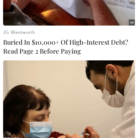
Phi.
JG Wentworth
Buried In $10,000+ Of High-Interest Debt?
Read Page 2 Before Paying
Dây chuyền chế biến, đóng gói gạo thành phẩm tại nhà máy
chế biến lương thực Long An (thuộc Tổng công ty Lương thực
miền Nam - Vinafood 2). (Ảnh: Vũ Sinh/TTXVN)
Thị trường gạo châu Á