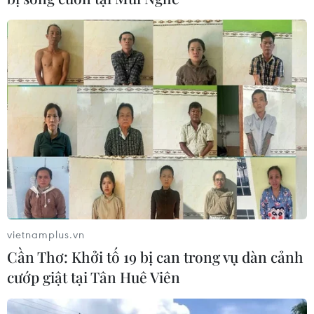
cao nhất kể từ tháng 7/2021
17/12/2022 11:40
Giá gạo 5% tấn của Việt Nam được chào bán ở mức
448-453 USD/tấn, tăng nhẹ so với mức 445-450
USD/tấn trong tuần trước, và cũng là mức cao nhất kể
từ tháng 7/2021.
vietnamplus.vn
Cần Thơ: Khởi tố 19 bị can trong vụ dàn cảnh
cướp giật tại Tân Huê Viên