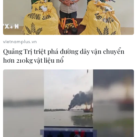
vietnamplus.vn
Quảng Trị triệt phá đường dây vận chuyển
hơn 210kg vật liệu nổ