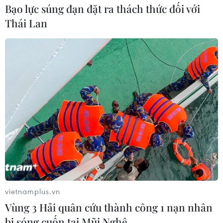
Giá gạo 5% tấm của Việt Nam được chào bán ở mức
Bạo lực súng đạn đặt ra thách thức đối với
445-450 USD/tấn, mức cao nhất kể từ tháng 7/2021 và
Thái Lan
tăng so với mức 440-445 USD/tấn một tuần trước.
vietnamplus.vn
Vùng 3 Hải quân cứu thành công 1 nạn nhân
Thị trường nông sản: Giá gạo Việt Nam
bị sóng cuốn tại Mũi Nghê