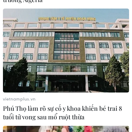
TIN CÙNG CHUYÊN MỤC
Thị trường vaccine thế giới chuyển
hướng sang người cao tuổi
vietnamplus.vn
08/08/2026 15:01
Phú Thọ làm rõ sự cố y khoa khiến bé trai 8
tuổi tử vong sau mổ ruột thừa
Chuyên gia Nhật Bản nói Việt Nam