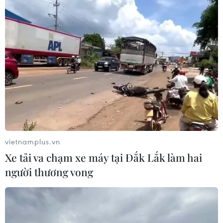
Giá gạo Việt Nam diễn biến trái chiều với
giá gạo Ấn Độ, Thái Lan
18/03/2023 09:08
Một thương nhân tại Thành phố Hồ Chí Minh cho hay
giá gạo tăng do hoạt động xuất khẩu sang Trung Quốc
phục hồi trong khi Indonesia đang tích cực mua thêm để
cải thiện dự trữ quốc gia.
vietnamplus.vn
Xe tải va chạm xe máy tại Đắk Lắk làm hai
người thương vong