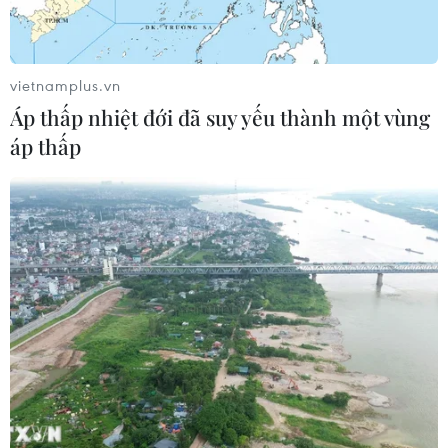
vietnamplus.vn
Áp thấp nhiệt đới đã suy yếu thành một vùng
áp thấp
Thị trường nông sản: Giá gạo Việt Nam
chạm mức cao nhất của 16 tháng
26/11/2022 10:43
Trong tuần này, giá gạo xuất khẩu của Việt Nam đã
tăng lên mức cao nhất kể từ tháng 7/2021, khi các nhà
giao dịch dự đoán nguồn cung giảm, còn nhu cầu gạo
gia tăng sẽ hỗ trợ giá vào cuối năm.