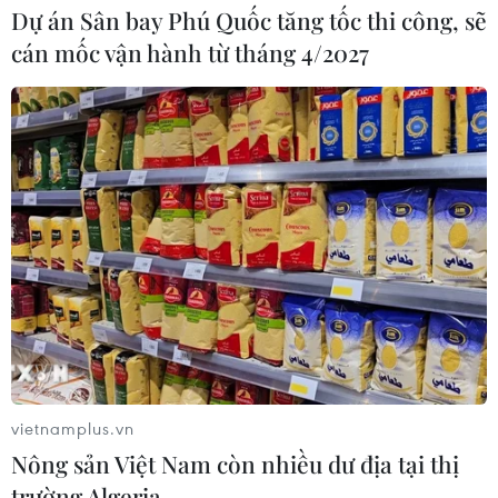
Dự án Sân bay Phú Quốc tăng tốc thi công, sẽ
cán mốc vận hành từ tháng 4/2027
vietnamplus.vn
Nông sản Việt Nam còn nhiều dư địa tại thị
trường Algeria