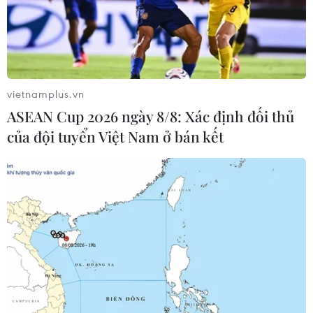
#Thị trường gạo châu Á
#Giá gạo Việt Nam
#Giá càphê
vietnamplus.vn
ASEAN Cup 2026 ngày 8/8: Xác định đối thủ
của đội tuyển Việt Nam ở bán kết
Theo dõi VietnamPlus
TIN LIÊN QUAN