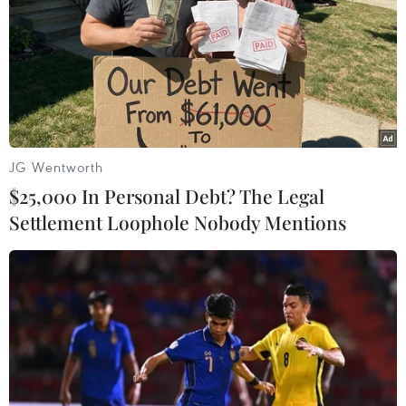
Conilon Robusta.
Góp phần thúc đẩy giá càphê Arabica tại New
York suy yếu trở lại là tỷ giá đồng real tăng
0,93% lên ở mức 1 USD đổi 4,9980 real./.
(TTXVN/Vietnam+)
JG Wentworth
$25,000 In Personal Debt? The Legal
Settlement Loophole Nobody Mentions