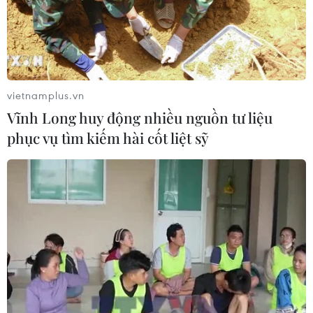
08/08/2026 01:45
Quốc hội thảo luận dự án Luật Dầu
khí (sửa đổi), bảo đảm an ninh năng
lượng
vietnamplus.vn
08/08/2026 01:33
Vĩnh Long huy động nhiều nguồn tư liệu
phục vụ tìm kiếm hài cốt liệt sỹ
Việt Nam cần theo dõi chặt chẽ các
biện pháp phòng vệ thương mại tại
Canada
08/08/2026 00:39
Libya tiến gần hơn tới mục tiêu khai
thác 2 triệu thùng dầu mỗi ngày
08/08/2026 00:12