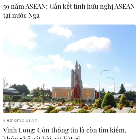
59 năm ASEAN: Gắn kết tình hữu nghị ASEAN
Hạn hán nghiêm trọng đe dọa "huyết
tại nước Nga
mạch" kinh tế châu Âu
07/08/2026 07:58
17 giờ ngày 7/8, mở cửa tràn xả mặt
điều tiết hồ chứa thủy điện Lai Châu
07/08/2026 07:28
Di dời hộ dân bị ảnh hưởng bụi, mùi
khét, tiếng ồn từ Trung tâm Điện lực
Vĩnh Tân
vietnamplus.vn
07/08/2026 07:10
Vĩnh Long: Còn thông tin là còn tìm kiếm,
không bỏ sót hài cốt liệt sỹ