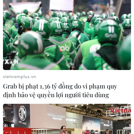
vietnamplus.vn
Grab bị phạt 1,36 tỷ đồng do vi phạm quy
Kế hoạch thực hiện Quy hoạch khai thác,
định bảo vệ quyền lợi người tiêu dùng
chế biến, sử dụng khoáng sản
23/04/2024 13:37
Phó Thủ tướng Trần Hồng Hà đã ký Quyết định số
333/QĐ-TTg ban hành Kế hoạch thực hiện Quy hoạch