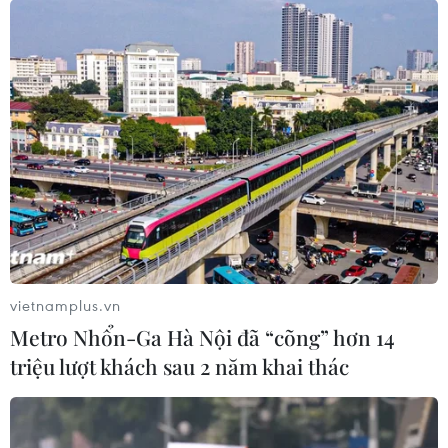
#Mang Yang Trang Đức
#khai thác khoáng sản
#mỏ đá
Gia Lai
Theo dõi VietnamPlus
vietnamplus.vn
Metro Nhổn-Ga Hà Nội đã “cõng” hơn 14
triệu lượt khách sau 2 năm khai thác
TIN LIÊN QUAN