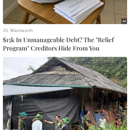
JG Wentworth
$15k In Unmanageable Debt? The "Relief
Program" Creditors Hide From You
Hiện trường một vụ khai thác đá không phép. (Ảnh minh họa:
TTXVN phát)
Ngày 30/5, Sở Tài nguyên và Môi trường tỉnh
Gia Lai cho biết, đã nhận được báo cáo từ huyện
Mang Yang và đang vào cuộc xác minh thông tin
về việc người dân phản ánh Công ty Cổ phần đá
Mang Yang Trang Đức có dấu hiệu tiếp tục khai