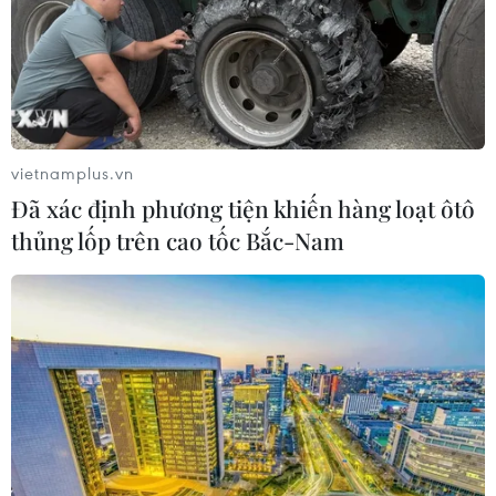
12/04/2024 11:00
Lực lượng chức năng tỉnh Kiên Giang bắt quả tang 6
đối tượng dùng xe cuốc múc đất dưới lòng sông Kênh
T4 đổ lên sà lan, mang bán cho các nơi sản xuất gạch.
vietnamplus.vn
Đã xác định phương tiện khiến hàng loạt ôtô
thủng lốp trên cao tốc Bắc-Nam