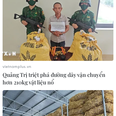
vietnamplus.vn
Quảng Trị triệt phá đường dây vận chuyển
hơn 210kg vật liệu nổ