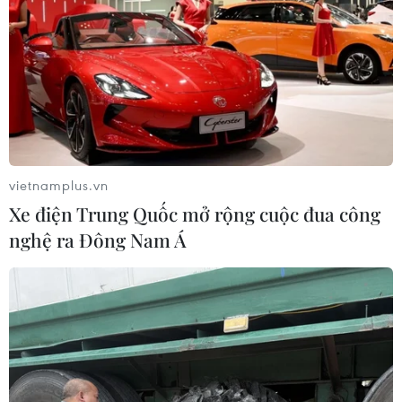
thăm dò, khai thác, chế biến và sử dụng các loại
khoáng sản thời kỳ 2021-2030, tầm nhìn đến năm 2050.
vietnamplus.vn
Xe điện Trung Quốc mở rộng cuộc đua công
nghệ ra Đông Nam Á
Kiên Giang: Bắt quả tang các đối tượng
khai thác khoáng sản trái phép