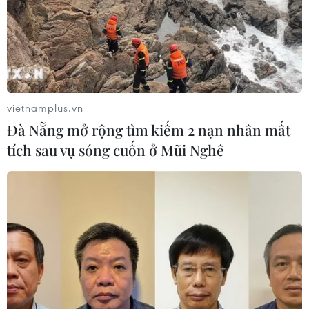
vietnamplus.vn
Đà Nẵng mở rộng tìm kiếm 2 nạn nhân mất
TIN CÙNG CHUYÊN MỤC
tích sau vụ sóng cuốn ở Mũi Nghê
Chứng khoán tuần tới: VN-Index có
vượt được vùng 1.800 điểm?
09/08/2026 10:42
Tổ chức tín dụng nước ngoài được
thanh toán quốc tế qua tài khoản ở
Việt Nam