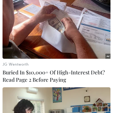
#giá vàng
#sjc
#doji
#tỷ giá trung tâm
JG Wentworth
#vàng thế giới
TP. Hà Nội
Tp. Hồ Chí Minh
Buried In $10,000+ Of High-Interest Debt?
Read Page 2 Before Paying
Theo dõi VietnamPlus