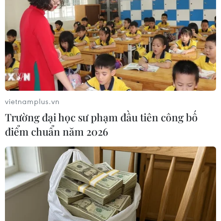
TIN LIÊN QUAN
vietnamplus.vn
Trường đại học sư phạm đầu tiên công bố
điểm chuẩn năm 2026
Giá vàng SJC vượt xa mốc 72 triệu đồng, tỷ
giá USD tiếp tục đi lên