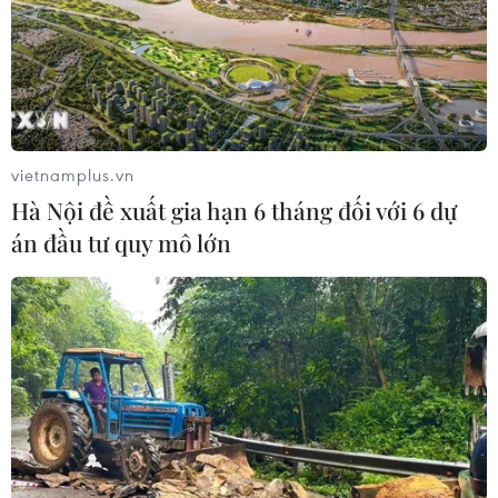
08/08/2026 11:05
Giải quyết khó khăn, vướng mắc
trong lĩnh vực thuế và hải quan
08/08/2026 09:54
vietnamplus.vn
Hà Nội đề xuất gia hạn 6 tháng đối với 6 dự
án đầu tư quy mô lớn
Mỹ chi hơn 2 tỷ USD thúc đẩy ngành
pin và khoáng sản nội địa
08/08/2026 08:16
Thị trường chứng khoán: Sức ép từ
"vùng trũng" thông tin sau một nhịp
phục hồi