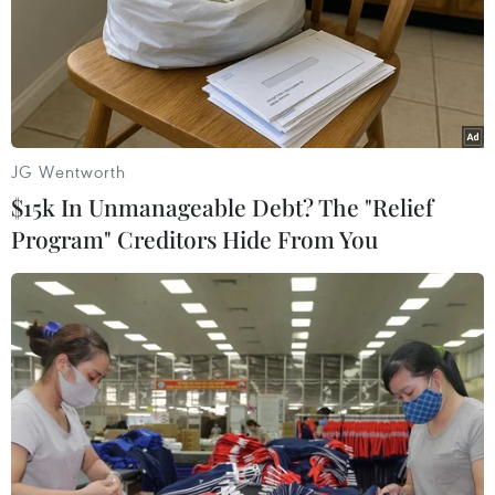
22/11/2023 08:57
Giá bán vàng SJC tại nhiều doanh nghiệp trong nước
đến cuối giờ chiều nay đã vượt qua mốc 72 triệu đồng
mỗi lượng, trong khi tỷ giá USD tại các ngân hàng
thương mại cũng cộng thêm từ 45-55 đồng/USD.
JG Wentworth
$15k In Unmanageable Debt? The "Relief
Program" Creditors Hide From You