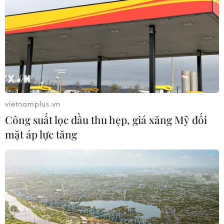
08/08/2026 12:55
Kết luận thanh tra về cơ sở nhà, đất
dôi dư sau sắp xếp tại thành phố Hải
Phòng
08/08/2026 12:53
vietnamplus.vn
Công suất lọc dầu thu hẹp, giá xăng Mỹ đối
Động lực mới cho hợp tác thương
mặt áp lực tăng
mại Việt Nam-Australia
08/08/2026 12:20
Sửa đổi Luật Dầu khí: Phân cấp,
phân quyền nhưng phải kiểm soát
rủi ro