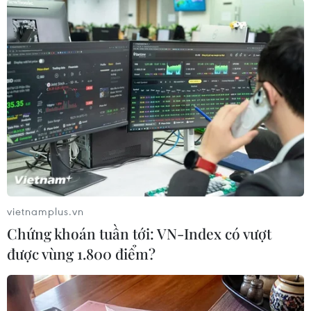
Với biên độ +/-5%, Ngân hàng Vietcombank đưa
ra từ 24.030-24.370 đồng/USD (mua vào/bán ra).
Ngân hàng BIDV áp dụng tỷ giá từ 24.060-24.360
đồng/USD, cùng tăng 15 đồng.
Tuy vậy, Ngân hàng Vietinbank thông báo giá
mua vào là 24.045 đồng/USD và bán ra là 24.385
đồng/USD và Ngân hàng Agribank niêm yết từ
24.035-24.355 đồng/USD, không thay đổi so với
chốt phiên trước./.
vietnamplus.vn
(Vietnam+)
Chứng khoán tuần tới: VN-Index có vượt
được vùng 1.800 điểm?