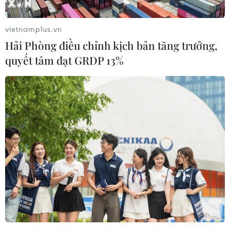
vietnamplus.vn
Hải Phòng điều chỉnh kịch bản tăng trưởng,
quyết tâm đạt GRDP 13%
Giá vàng SJC lên ngưỡng 71,3 triệu đồng, tỷ
giá trung tâm giảm tới 30 đồng
22/11/2023 02:17
Giá vàng trong nước cùng đi lên phiên sáng 22/11, trong
đó thương hiệu SJC cộng thêm 150.000 đồng mỗi
lượng, còn vàng Rồng Thăng Long của Công ty Bảo Tín
Minh Châu cũng tăng 180.000 đồng.