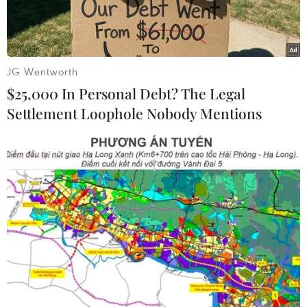
cũng đi xuống.
JG Wentworth
$25,000 In Personal Debt? The Legal
Settlement Loophole Nobody Mentions
Khách hàng giao dịch vàng tại thị trường Hà Nội. (Ảnh: Đức
Duy/Vietnam+)
Giá vàng SJC quay đầu giảm mạnh sau khi vượt