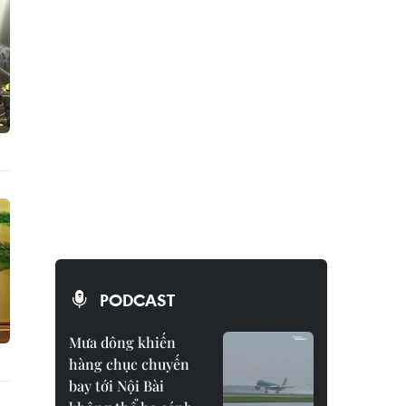
PODCAST
Mưa dông khiến
hàng chục chuyến
bay tới Nội Bài