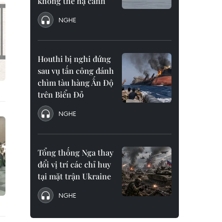
không thể hạ cánh
NGHE
Houthi bị nghi đứng
sau vụ tấn công đánh
chìm tàu hàng Ấn Độ
trên Biển Đỏ
NGHE
Tổng thống Nga thay
đổi vị trí các chỉ huy
tại mặt trận Ukraine
NGHE