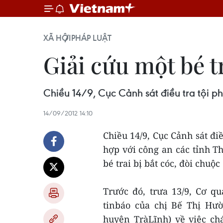
XÃ HỘI
PHÁP LUẬT
Giải cứu một bé tr
Chiều 14/9, Cục Cảnh sát điều tra tội ph
14/09/2012 14:10
Chiều 14/9, Cục Cảnh sát điề
hợp với công an các tỉnh T
bé trai bị bắt cóc, đòi chuộc
Trước đó, trưa 13/9, Cơ q
tinbáo của chị Bế Thị Hườ
huyện TràLĩnh) về việc ch