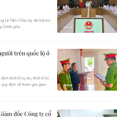
g Lê Tiến Châu ký, đã bãi bỏ
g Chính phủ.
người trên quốc lộ ở
ịnh khởi tố vụ án, khởi tố bị
m quy định về tham gia giao
 Giám đốc Công ty cổ