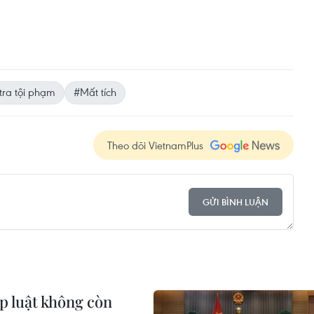
tra tội phạm
#Mất tích
Theo dõi VietnamPlus
GỬI BÌNH LUẬN
p luật không còn