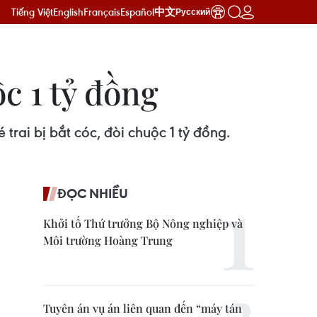
Tiếng Việt
English
Français
Español
中文
Русский
ộc 1 tỷ đồng
trai bị bắt cóc, đòi chuộc 1 tỷ đồng.
ĐỌC NHIỀU
Khởi tố Thứ trưởng Bộ Nông nghiệp và
Môi trường Hoàng Trung
Tuyên án vụ án liên quan đến “máy tán