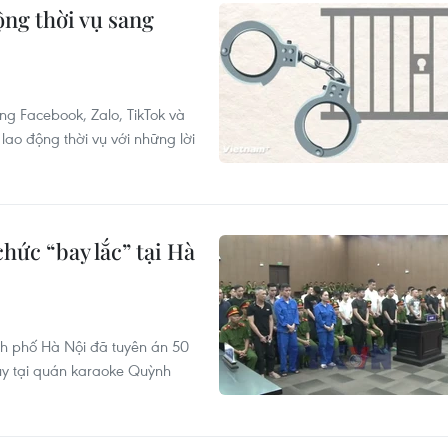
ộng thời vụ sang
g Facebook, Zalo, TikTok và
ao động thời vụ với những lời
hức “bay lắc” tại Hà
nh phố Hà Nội đã tuyên án 50
túy tại quán karaoke Quỳnh