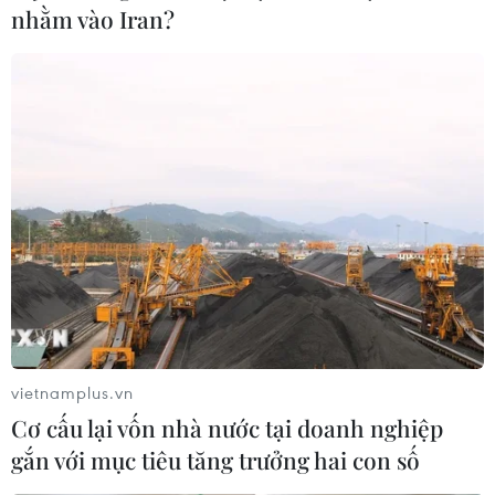
nhằm vào Iran?
Anh đặt mua thêm 60 triệu liều vaccine
Pfizer/BioNTech
29/04/2021 08:24
Bộ trưởng Y tế Anh Matt Hancock cho biết trước mối đe
dọa của biến thể mới của virus SARS-CoV-2 gây bệnh
COVID-19, chính phủ đề ra chương trình tiêm vaccine
tăng cường cho tới cuối năm nay.
vietnamplus.vn
Cơ cấu lại vốn nhà nước tại doanh nghiệp
gắn với mục tiêu tăng trưởng hai con số