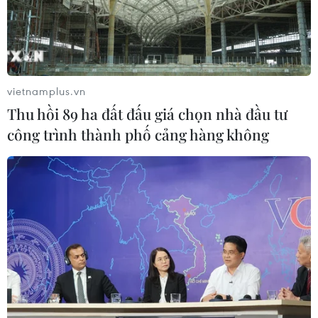
Mỹ thu hồi gần 1,6 triệu quả trứng do
nguy cơ nhiễm khuẩn Salmonella
24/07/2026 05:34
vietnamplus.vn
Venezuela ghi nhận 3 ca tử vong do
Thu hồi 89 ha đất đấu giá chọn nhà đầu tư
virus Hanta
công trình thành phố cảng hàng không
22/07/2026 06:57
Sản phụ ở Australia sinh 4 bé gái
cùng trứng theo cách hoàn toàn tự
nhiên
22/07/2026 06:38
Thành phố Hồ Chí Minh: 5 người tử