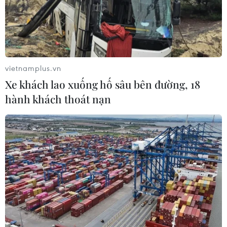
vietnamplus.vn
Xe khách lao xuống hố sâu bên đường, 18
hành khách thoát nạn
Vaccine BioNTech hiệu quả với biến thể
được phát hiện tại Ấn Độ
28/04/2021 11:19
Theo nhà đồng sáng lập công ty dược phẩm BioNTech,