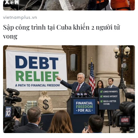
tưởng bỏ quyền sở hữu trí tuệ nhằm đẩy nhanh
quá trình sản xuất vaccine ngừa bệnh viêm
vietnamplus.vn
đường hô hấp cấp COVID-19.
Sập công trình tại Cuba khiến 2 người tử
Phát biểu trong cuộc trao đổi với các phóng viên
vong
thuộc Hiệp hội báo chí nước ngoài (VAP) ở Đức
ngày 28/4, ông Sahin cho rằng từ bỏ quyền sở
hữu trí tuệ không phải là cách đúng đắn để đẩy
mạnh sản xuất vaccine ngừa COVID-19.
[Kêu gọi Mỹ nới lỏng quy định về sở hữu trí
tuệ với vaccine COVID-19]
Ông khẳng định BioNTech đang đẩy mạnh sản
xuất vaccine dựa trên sự hợp tác chặt chẽ với
các đối tác tiềm năng được lựa chọn nhằm đảm
bảo chất lượng vaccine, đồng thời cho biết công