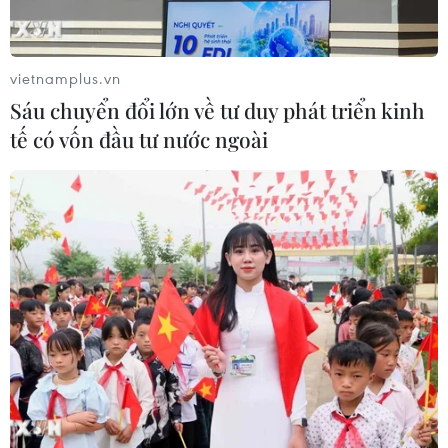
vong vì bệnh dại trong 6 tháng đầu
năm
20/07/2026 05:41
vietnamplus.vn
Sáu chuyển đổi lớn về tư duy phát triển kinh
Vụ ngạt khí tại trang trại heo
tế có vốn đầu tư nước ngoài
ở Thanh Hóa: 5 người tử vong, nhiều
nạn nhân cấp cứu
20/07/2026 04:17
Israel mở rộng vai trò "bác sỹ hề" sau
xung đột, hỗ trợ phục hồi tâm lý
19/07/2026 07:17
Phía Nam châu Phi tăng cường phối