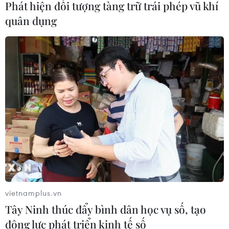
Phát hiện đối tượng tàng trữ trái phép vũ khí
17/07/2026 06:09
quân dụng
Tìm ra cơ chế gây bệnh ung thư
xương hiếm gặp
17/07/2026 01:05
Tìm lời giải cho xu hướng gia tăng
ung thư phổi ở người trẻ không hút
thuốc
17/07/2026 01:00
vietnamplus.vn
Xem thêm
Tây Ninh thúc đẩy bình dân học vụ số, tạo
động lực phát triển kinh tế số