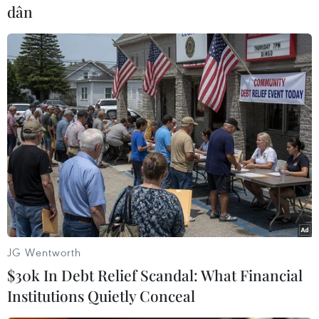
dân
#COVID-19
#Vaccine
#BioNTech
#Sở hữu trí tuệ
#Fosun Pharma
#Ủy quyền
Đức
JG Wentworth
$30k In Debt Relief Scandal: What Financial
Institutions Quietly Conceal