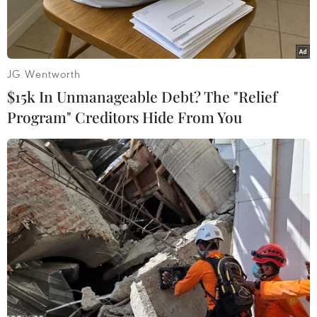
JG Wentworth
$15k In Unmanageable Debt? The "Relief
Program" Creditors Hide From You
Giám đốc điều hành (CEO) công ty dược BioNTech của Đức,
ông Ugur Sahin. (Nguồn:
Theo phóng viên TTXVN tại Berlin, Giám đốc
điều hành (CEO) công ty dược BioNTech của
Đức, ông Ugur Sahin đã lên tiếng phản đối ý