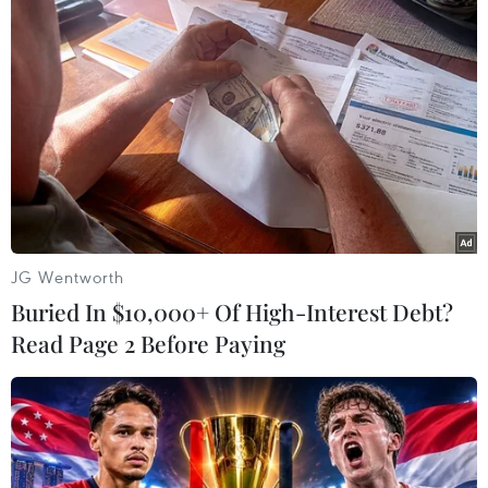
Vaccine ngăn ngừa 65% nguy cơ lây nhiễm
virus SARS-CoV-2
24/04/2021 00:02
Những người nhiễm virus sau khi tiêm chủng thường
không có triệu chứng và cũng ít có khả năng tạo ra
virus, đồng nghĩa với việc họ ít có khả năng lây truyền
virus hơn.
JG Wentworth
Buried In $10,000+ Of High-Interest Debt?
Read Page 2 Before Paying