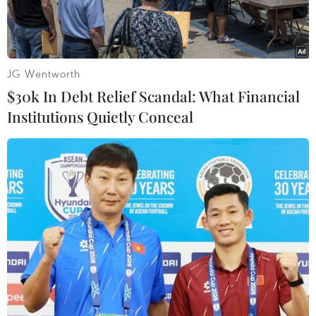
nhà báo.
JG Wentworth
$30k In Debt Relief Scandal: What Financial
Institutions Quietly Conceal
Phó Thủ tướng Vũ Đức Đam phát biểu chỉ đạo Hội nghị. (Ảnh:
Phương Hoa/TTXVN)