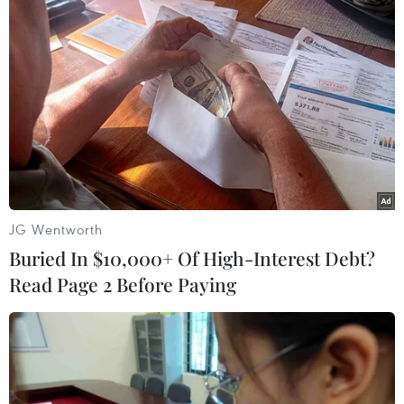
tặng lẵng hoa chúc mừng Ngày Báo chí Cách
mạng Việt Nam gửi tới đội ngũ các nhà báo
trong cả nước.
Tại giao ban, các đại biểu đã nghe thông tin về
kết quả thông tin nổi bật của báo chí trong tuần
qua; nội dung công tác đối ngoại trên báo chí và
các nội dung cần tập trung tuyên tuyền thời
gian tới./.
JG Wentworth
(TTXVN/Vietnam+)
Buried In $10,000+ Of High-Interest Debt?
Read Page 2 Before Paying