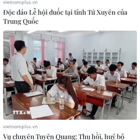
vietnamplus.vn
Độc đáo Lễ hội đuốc tại tỉnh Tứ Xuyên của
Trung Quốc
Bắt kịp xu hướng của báo chí hiện đại
trong thời đại công nghệ số
14/06/2019 08:16
Bước vào thời đại công nghiệp số, báo chí Việt Nam
đứng trước các thách thức lớn nhưng cũng là cơ hội để
mỗi cơ quan báo chí và người làm báo tự đổi mới để
bắt kịp xu hướng chung của sự phát triển.
vietnamplus.vn
Vụ chuyên Tuyên Quang: Thu hồi, huỷ bỏ