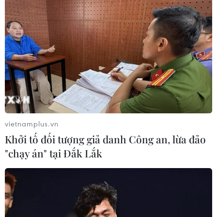
thấy dấu ấn riêng biệt của từng tác giả mà còn là dấu
ấn của một tập thể luôn nhiệt thành, đam mê và sáng
tạo không ngừng.
vietnamplus.vn
Khởi tố đối tượng giả danh Công an, lừa đảo
"chạy án" tại Đắk Lắk