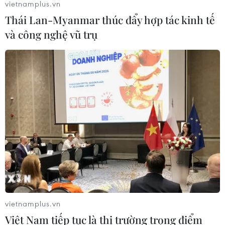
vietnamplus.vn
Thái Lan-Myanmar thúc đẩy hợp tác kinh tế
và công nghệ vũ trụ
TIN CÙNG CHUYÊN MỤC
Báo Argentina nói ngành vật liệu
công nghệ cao Việt Nam "hút" đầu tư
nước ngoài
vietnamplus.vn
Việt Nam tiếp tục là thị trường trọng điểm
05/08/2026 03:11