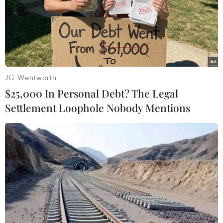
TIN LIÊN QUAN
JG Wentworth
$25,000 In Personal Debt? The Legal
Settlement Loophole Nobody Mentions
Gốc rễ của đạo đức nhà báo là đạo đức của
công dân