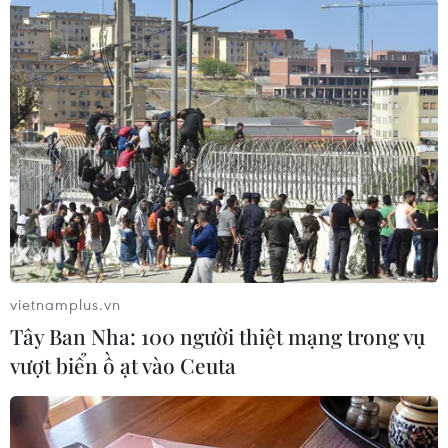
toàn hệ thống: sự lãnh đạo Đảng, cơ quan quản
lý Nhà nước và các Hội chuyên ngành.
vietnamplus.vn
Tây Ban Nha: 100 người thiệt mạng trong vụ
vượt biển ồ ạt vào Ceuta
Các đại biểu dự hội nghị. (Ảnh: Phương Hoa/TTXVN)
Nhân dịp này, Phó Thủ tướng Vũ Đức Đam đã