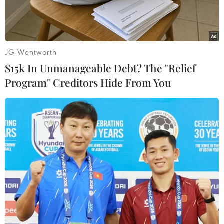
JG Wentworth
$15k In Unmanageable Debt? The "Relief
Program" Creditors Hide From You
Ảnh minh họa. (Ảnh: Quý Trung/TTXVN)
Theo Trung tâm dự báo khí tượng thủy văn
Trung ương, hiện nay (21/11), bộ phận không
khí lạnh đã báo vẫn đang di chuyển xuống phía
Nam.