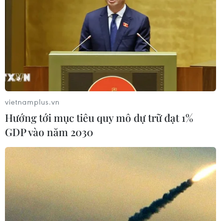
vietnamplus.vn
TIN CÙNG CHUYÊN MỤC
Hướng tới mục tiêu quy mô dự trữ đạt 1%
GDP vào năm 2030
Mưa lớn gây ngập lụt, chia cắt nhiều
khu vực ở Nghệ An
06/08/2026 13:06
Đắk Lắk truy quét, xử lý tình trạng
phá rừng, lấn chiếm đất rừng