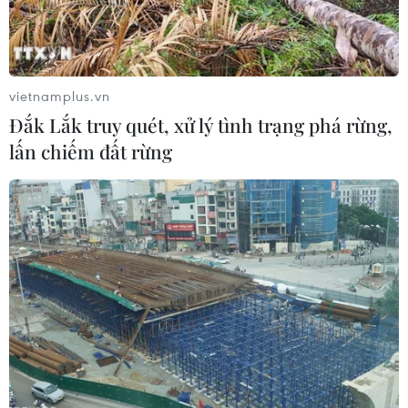
vietnamplus.vn
Đắk Lắk truy quét, xử lý tình trạng phá rừng,
lấn chiếm đất rừng
Từ ngày 23/11, miền Bắc sẽ đón một đợt
không khí lạnh mạnh
20/11/2016 10:26
Khoảng ngày 23/11, bộ phận không khí lạnh này sẽ ảnh
hưởng đến các tỉnh Bắc Bộ (trong đó có Thủ đô Hà Nội),
sau đó ảnh hưởng đến Bắc Trung Bộ và một số nơi ở
Trung Trung Bộ.