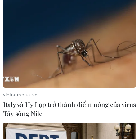
TIN LIÊN QUAN
vietnamplus.vn
Italy và Hy Lạp trở thành điểm nóng của virus
Tây sông Nile
Hạn mặn ở Nam Bộ ít khốc liệt hơn trong
mùa khô 2016-2017