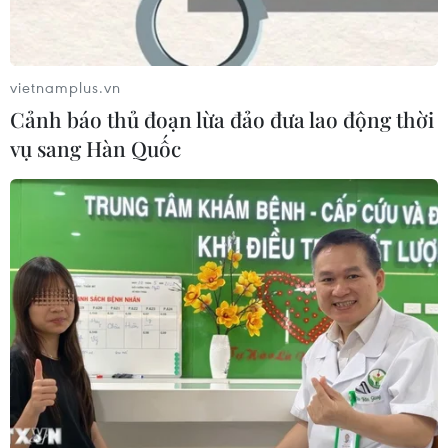
Ngôn ngữ
TTXVN
Dịch vụ tin
Quảng cáo
vietnamplus.vn
Liên hệ
Cảnh báo thủ đoạn lừa đảo đưa lao động thời
vụ sang Hàn Quốc
Giấy phép số: 1374/GP-BTTTT do Bộ Thông tin và Truyền thông
cấp ngày 11/9/2008.
Quảng cáo: Phó TBT Nguyễn Thị Tám: 093.5958688, Email:
tamvna@gmail.com
Điện thoại: (024) 39411349 - (024) 39411348, Fax: (024)
39411348
Email:
vietnamplus2008@gmail.com
© Bản quyền thuộc về VietnamPlus, TTXVN. Cấm sao chép dưới
mọi hình thức nếu không có sự chấp thuận bằng văn bản.