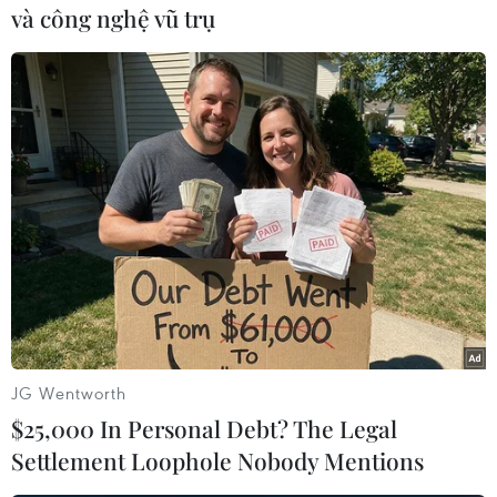
và công nghệ vũ trụ
#Máy hút ẩm
#Gió mùa đông bắc
#Không khí lạnh
#Biển động
#Trời chuyển rét
#Rét đậm
#Mưa dông
JG Wentworth
Theo dõi VietnamPlus
$25,000 In Personal Debt? The Legal
Settlement Loophole Nobody Mentions