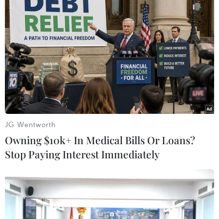
18/11/2016 07:29
Tuy lượng dòng chảy sông Mekong về khu vực Đồng
bằng sông Cửu Long tiếp tục thiếu hụt so với trung bình
nhiều năm từ 10-20%, nhưng vẫn cao hơn mùa khô
năm 2015-2016.
JG Wentworth
Owning $10k+ In Medical Bills Or Loans?
Stop Paying Interest Immediately