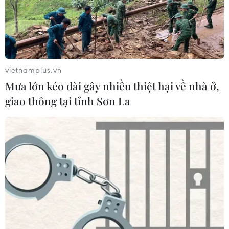
gia tăng
04/08/2026 23:08
Xem thêm
vietnamplus.vn
Mưa lớn kéo dài gây nhiều thiệt hại về nhà ở,
giao thông tại tỉnh Sơn La
CƠ QUAN CHỦ QUẢN: THÔNG TẤN XÃ VIỆT NAM
Tổng Biên tập: TRẦN TIẾN DUẨN
Phó Tổng Biên tập: NGUYỄN THỊ TÁM, KHÚC THANH
THỦY
Sở hữu trí tuệ
Quy định sử dụng
RSS
Hỗ trợ