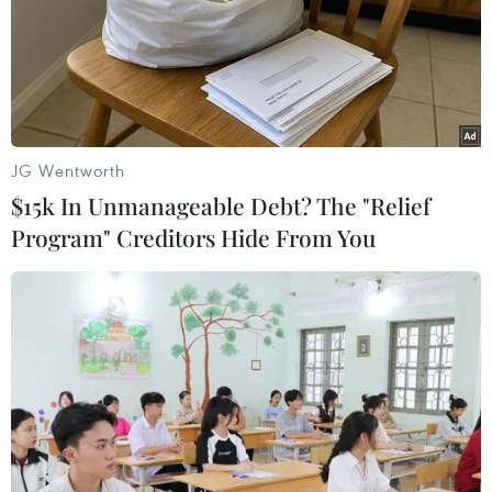
15/11/2021 05:34
Nhận được tin báo, tàu tuần tra của Bộ đội Biên phòng
tỉnh Kiên Giang đã tiếp cận mục tiêu và tổ chức cứu vớt
thành công anh Lê Thanh Bình (ngụ xã đảo Tiên Hải) bị
nạn trên biển trong lúc đi câu mực.
JG Wentworth
$15k In Unmanageable Debt? The "Relief
Program" Creditors Hide From You