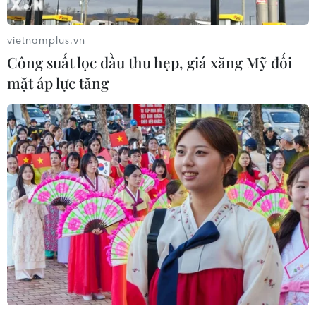
vietnamplus.vn
Công suất lọc dầu thu hẹp, giá xăng Mỹ đối
mặt áp lực tăng
Hỗ trợ ngư dân trong hai vụ tai nạn liên
tiếp trên biển Quảng Bình
25/11/2022 13:48
Hai ngày qua, hai vụ tai nạn đã liên tiếp xảy ra trên
biển ở tình Quảng Bình, lực lượng biên phòng đã điều
động nhân lực và phương tiện cùng người dân hỗ trợ
các ngư dân gặp nạn.