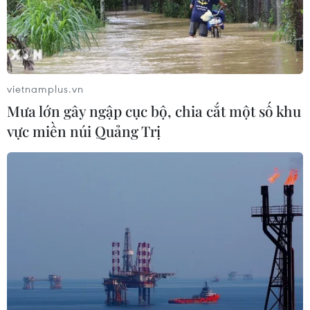
Điểm chuẩn Trường Đại học Thương
mại dao động từ 21,5 đến 26,5 điểm
09/08/2026 08:02
vietnamplus.vn
Mưa lớn gây ngập cục bộ, chia cắt một số khu
vực miền núi Quảng Trị
Từ 10-11/8, Bắc Bộ và Trung Bộ có
nơi nắng nóng gay gắt trên 37 độ C
09/08/2026 07:57
Ngư dân trôi dạt trên biển được các
tàu cá cứu vớt, đưa vào bờ an toàn
09/08/2026 07:45