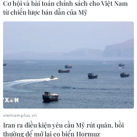
Sơn La: Bắt hai đối tượng mua bán
Cơ hội và bài toán chính sách cho Việt Nam
ma túy, thu giữ hơn 3.500 viên hồng
từ chiến lược bán dẫn của Mỹ
phiến
09/08/2026 10:19
Ngành đường sắt hướng tới mục tiêu
1.500 container vận tải liên vận
Trung Quốc
09/08/2026 10:17
Cựu Thứ trưởng Nguyễn Bá Hoan và
27 bị cáo khác chuẩn bị ra hầu tòa
09/08/2026 10:01
vietnamplus.vn
Iran ra điều kiện yêu cầu Mỹ rút quân, bồi
thường để mở lại eo biển Hormuz
Trường đại học sư phạm đầu tiên