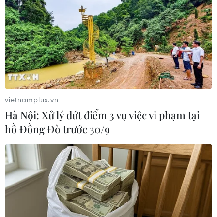
Cảnh sát biển còn giúp đỡ ngư dân trong quá trình
đánh bắt để bà con an tâm vươn khơi.
vietnamplus.vn
Hà Nội: Xử lý dứt điểm 3 vụ việc vi phạm tại
hồ Đồng Đò trước 30/9
Kiên Giang: Kịp thời hỗ trợ ngư dân và tàu
cá gặp nạn trên biển