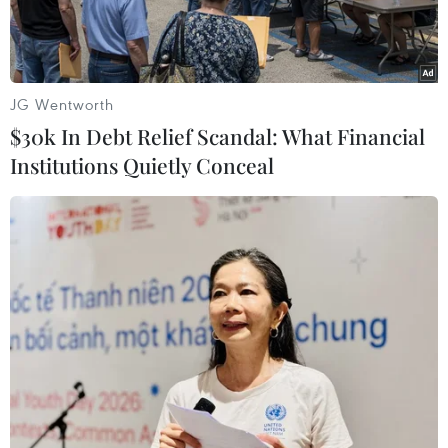
JG Wentworth
$30k In Debt Relief Scandal: What Financial
Institutions Quietly Conceal
Hỗ trợ ngư dân khắc phục sự cố tàu cá. (Ảnh minh họa. Nguồn:
TTXVN phát)
Theo Hải đoàn 129 Hải quân (đóng tại thành
phố Vũng Tàu, tỉnh Bà Rịa-Vũng Tàu), tới trưa