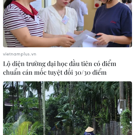
09/08/2026 08:32
Cần Thơ phát triển đô thị gắn liền với
đặc trưng sông nước
09/08/2026 08:25
vietnamplus.vn
Lộ diện trường đại học đầu tiên có điểm
Lộ diện trường đại học đầu tiên có
chuẩn cán mốc tuyệt đối 30/30 điểm
điểm chuẩn cán mốc tuyệt đối 30/30
điểm
09/08/2026 08:13
Tỉnh Quảng Ninh mở hướng kết nối
mới với chuỗi kinh tế phía Bắc
09/08/2026 08:04