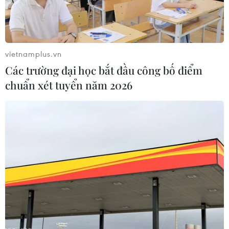
Thay thế Nghị định 67: Hỗ trợ ngư dân
bám biển, khai thác xa bờ
vietnamplus.vn
14/05/2022 01:00
Các trường đại học bắt đầu công bố điểm
Dự thảo nghị định mới đang được Bộ Nông nghiệp xây
chuẩn xét tuyển năm 2026
dựng quan tâm đến quy định cơ cấu lại nợ, chính sách
chuyển đổi chủ tàu để tháo gỡ khoản vay nợ xấu của
các tàu cá đóng mới theo Nghị định 67.