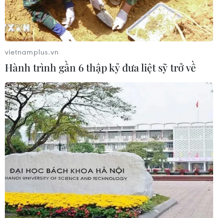
vietnamplus.vn
Hành trình gần 6 thập kỷ đưa liệt sỹ trở về
TIN CÙNG CHUYÊN MỤC
Thành phố Hồ Chí Minh xuất hiện
mưa dông trên diện rộng
09/08/2026 13:14