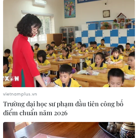
#Hải đoàn 129 Hải quân
#Đảo Trường Sa
#Đánh bắt hải sản
#Dịch vụ hậu cần
Bà Rịa - Vũng Tàu
Tp. Hồ Chí Minh
Theo dõi VietnamPlus
vietnamplus.vn
Trường đại học sư phạm đầu tiên công bố
điểm chuẩn năm 2026
TIN LIÊN QUAN