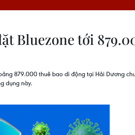
đặt Bluezone tới 879.0
khoảng 879.000 thuê bao di động tại Hải Dương c
ứng dụng này.