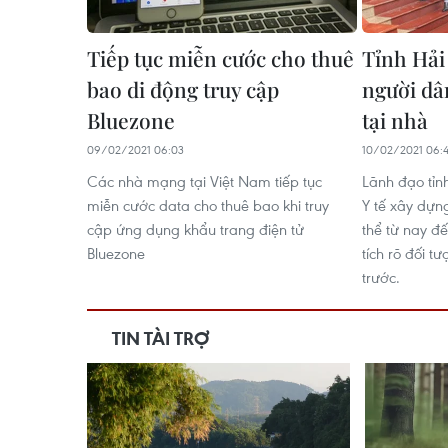
Tiếp tục miễn cước cho thuê
Tỉnh Hải
bao di động truy cập
người dâ
Bluezone
tại nhà
09/02/2021 06:03
10/02/2021 06:
Các nhà mạng tại Việt Nam tiếp tục
Lãnh đạo tỉn
miễn cước data cho thuê bao khi truy
Y tế xây dựn
cập ứng dụng khẩu trang điện tử
thể từ nay đ
Bluezone
tích rõ đối t
trước.