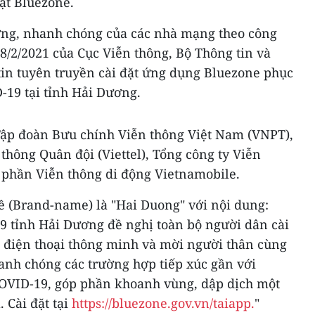
ặt Bluezone.
ơng, nhanh chóng của các nhà mạng theo công
8/2/2021 của Cục Viễn thông, Bộ Thông tin và
tin tuyên truyền cài đặt ứng dụng Bluezone phục
-19 tại tỉnh Hải Dương.
Tập đoàn Bưu chính Viễn thông Việt Nam (VNPT),
hông Quân đội (Viettel), Tổng công ty Viễn
 phần Viễn thông di động Vietnamobile.
ề (Brand-name) là "Hai Duong" với nội dung:
 tỉnh Hải Dương đề nghị toàn bộ người dân cài
 điện thoại thông minh và mời người thân cùng
nhanh chóng các trường hợp tiếp xúc gần với
OVID-19, góp phần khoanh vùng, dập dịch một
 Cài đặt tại
https://bluezone.gov.vn/taiapp.
"