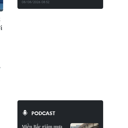
08/08/2026 08:52
t
i
y
PODCAST
Miền Bắc giảm mưa