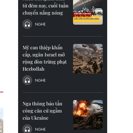
từ đêm nay, cuối tuần
chuyển nắng nóng
NGHE
Mỹ can thiệp khẩn
cấp, ngăn Israel mở
rộng đòn trừng phạt
Hezbollah
NGHE
Nga thông báo tấn
công căn cứ ngầm
của Ukraine
NGHE