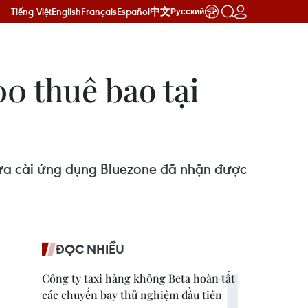
Tiếng Việt
English
Français
Español
中文
Русский
00 thuê bao tại
hưa cài ứng dụng Bluezone đã nhận được
ĐỌC NHIỀU
Công ty taxi hàng không Beta hoàn tất
các chuyến bay thử nghiệm đầu tiên