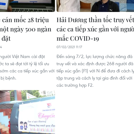
 cán mốc 28 triệu
Hải Dương thần tốc truy vế
 một ngày 500 ngàn
các ca tiếp xúc gần với ngườ
 đặt
mắc COVID-19
54
07/02/2021 11:17
 người Việt Nam cài đặt
Đến sáng 7/2, lực lượng chức năng đã
 ta sẽ đạt tới tỷ lệ tối ưu
truy vết và xác định được 268 người đã
 sớm các ca tiếp xúc gần với
tiếp xúc gần (F1) với N để đưa đi cách l
bị bệnh.
tập trung và cách ly tại gia đình đối với
các trường hợp F2.