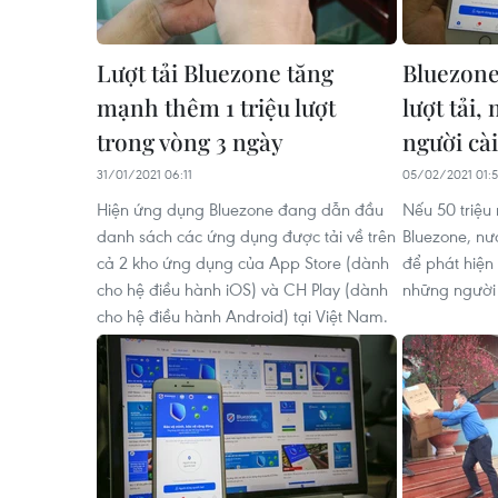
Lượt tải Bluezone tăng
Bluezone
mạnh thêm 1 triệu lượt
lượt tải,
trong vòng 3 ngày
người cài
31/01/2021 06:11
05/02/2021 01:
Hiện ứng dụng Bluezone đang dẫn đầu
Nếu 50 triệu
danh sách các ứng dụng được tải về trên
Bluezone, nước
cả 2 kho ứng dụng của App Store (dành
để phát hiện
cho hệ điều hành iOS) và CH Play (dành
những người 
cho hệ điều hành Android) tại Việt Nam.