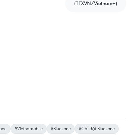
(TTXVN/Vietnam+)
one
#Vietnamobile
#Bluezone
#Cài đặt Bluezone