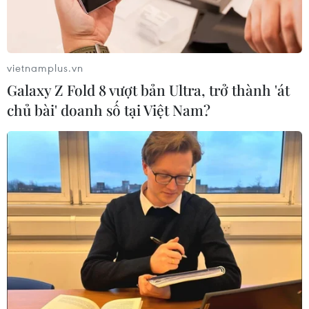
thành phố trong cả nước về địa phương ăn Tết phải
khai báo y tế nhưng không phải bất kể ai về cũng bắt
buộc phải cách ly.
vietnamplus.vn
Galaxy Z Fold 8 vượt bản Ultra, trở thành 'át
chủ bài' doanh số tại Việt Nam?
Hà Nội thực hiện quyết liệt