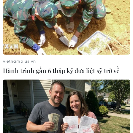
vietnamplus.vn
Hành trình gần 6 thập kỷ đưa liệt sỹ trở về
Hàng dài người dân xếp hàng chờ làm thủ tục khai báo y tế.
(Ảnh: Thành Đạt/TTXVN)
Người có hành vi dùng vũ lực, đe dọa dùng vũ
lực hoặc thủ đoạn khác cản trở người thi hành
công vụ trong phòng, chống dịch COVID-19 thì