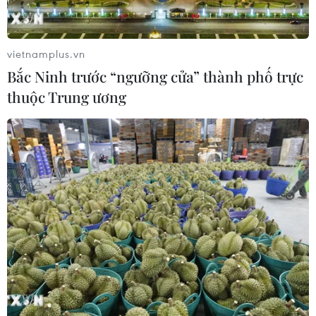
tạo sự khan hiếm giả tạo trong tình hình dịch
COVID-19 để mua vét hàng hóa đã được cơ quan
nhà nước có thẩm quyền công bố là mặt hàng
vietnamplus.vn
bình ổn giá hoặc hàng hóa được Nhà nước định
Bắc Ninh trước “ngưỡng cửa” thành phố trực
giá nhằm bán lại để thu lợi bất chính thì bị xử
thuộc Trung ương
lý về tội đầu cơ theo quy định tại Điều 196 Bộ
luật Hình sự. (Mức phạt tù tối đa đến 15 năm và
còn có thể bị phạt tiền tối đa đến 200 triệu đồng;
cấm đảm nhiệm chức vụ, cấm hành nghề hoặc
làm công việc nhất định từ 1-5 năm).
Người có hành vi lợi dụng dịch COVID-19 đưa ra
thông tin không đúng sự thật về công dụng của
thuốc, vật tư y tế về phòng, chống dịch bệnh
nhằm chiếm đoạt tài sản của người khác thì bị
xử lý về tội lừa đảo chiếm đoạt tài sản theo quy