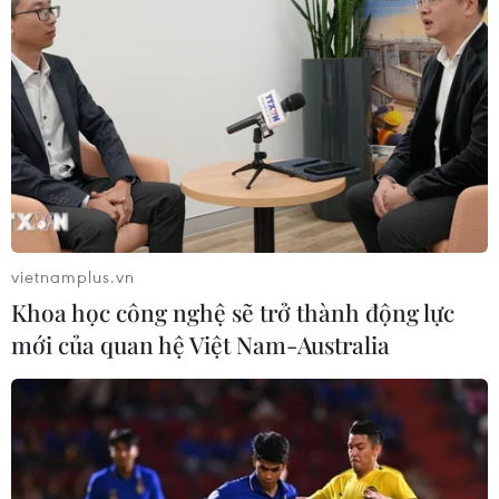
vietnamplus.vn
Khoa học công nghệ sẽ trở thành động lực
mới của quan hệ Việt Nam-Australia
''Các ổ dịch COVID-19 trên cả nước đã
được kiểm soát tốt''
06/02/2021 08:51
"Với nỗ lực cao nhất của chính quyền, nhân dân cũng