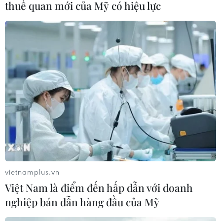
thuế quan mới của Mỹ có hiệu lực
vietnamplus.vn
TIN CÙNG CHUYÊN MỤC
Việt Nam là điểm đến hấp dẫn với doanh
nghiệp bán dẫn hàng đầu của Mỹ
Đầu tư cho sức khỏe từ phòng bệnh
đến hạ tầng y tế