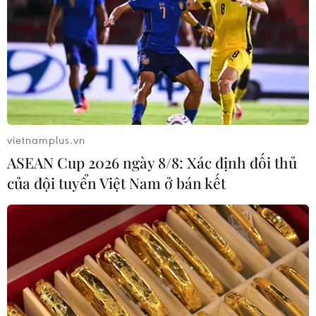
như các lực lượng chống dịch tại tất cả các địa phương,
có thể nói cho đến hôm nay 6/2 tình hình dịch bệnh trên
cả nước đã được kiểm soát tốt."
vietnamplus.vn
ASEAN Cup 2026 ngày 8/8: Xác định đối thủ
của đội tuyển Việt Nam ở bán kết