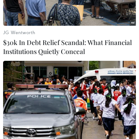
trong đó mức phạt cao nhất lên đến 200 triệu
đồng; có thể bị phạt tù tối đa 20 năm hoặc chung
thân.
JG Wentworth
$30k In Debt Relief Scandal: What Financial
Institutions Quietly Conceal
Cư dân chung cư Sky City Tower đã có thể đi lại, dạo chơi sau
lệnh dỡ bỏ cách ly. (Ảnh: Thành Đạt/TTXVN)