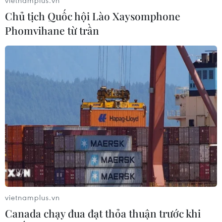
Chủ tịch Quốc hội Lào Xaysomphone
Phomvihane từ trần
vietnamplus.vn
Canada chạy đua đạt thỏa thuận trước khi