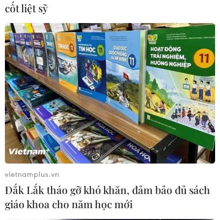
cốt liệt sỹ
#Quảng cáo
#Rao vặt
#Điện thoại
#Di động
TP. Hà Nội
Anh
Áo
Theo dõi VietnamPlus
TIN CÙNG CHUYÊN MỤC
vietnamplus.vn
Ninh Bình phê duyệt hơn 500 tỷ
Đắk Lắk tháo gỡ khó khăn, đảm bảo đủ sách
đồng xây dựng nhà chung cư cho
giáo khoa cho năm học mới
thuê