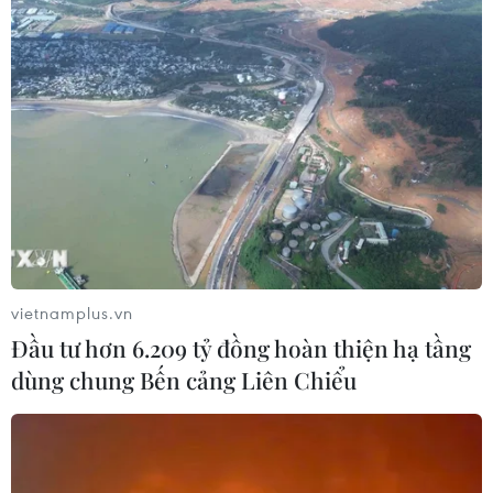
Vĩnh Long triển khai nhiều hoạt
động chăm lo cho nạn nhân chất độc
da cam
06/08/2026 03:47
Xem thêm
vietnamplus.vn
Đầu tư hơn 6.209 tỷ đồng hoàn thiện hạ tầng
dùng chung Bến cảng Liên Chiểu
CƠ QUAN CHỦ QUẢN: THÔNG TẤN XÃ VIỆT NAM
Tổng Biên tập: TRẦN TIẾN DUẨN