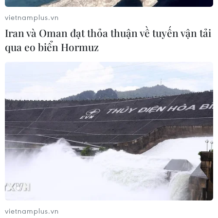
đột phá tư duy quy hoạch đô thị
vietnamplus.vn
06/08/2026 04:34
Iran và Oman đạt thỏa thuận về tuyến vận tải
qua eo biển Hormuz
Hỗ trợ toàn diện thúc đẩy người
khuyết tật tham gia tích cực vào đời
sống xã hội
06/08/2026 04:33
Hà Nội: 'Đánh thức' di sản văn hóa,
mở đường cho sáng tạo
06/08/2026 04:25
Đồng Nai cảnh báo người dân không
vietnamplus.vn