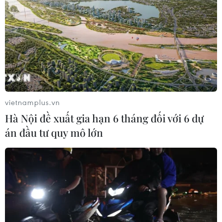
Tổng Biên tập: TRẦN TIẾN DUẨN
Phó Tổng Biên tập: NGUYỄN THỊ TÁM, KHÚC THANH
THỦY
Sở hữu trí tuệ
Quy định sử dụng
RSS
Hỗ trợ
vietnamplus.vn
Ngôn ngữ
TTXVN
Hà Nội đề xuất gia hạn 6 tháng đối với 6 dự
Dịch vụ tin
Quảng cáo
án đầu tư quy mô lớn
Liên hệ
Giấy phép số: 1374/GP-BTTTT do Bộ Thông tin và Truyền thông
cấp ngày 11/9/2008.
Quảng cáo: Phó TBT Nguyễn Thị Tám: 093.5958688, Email: