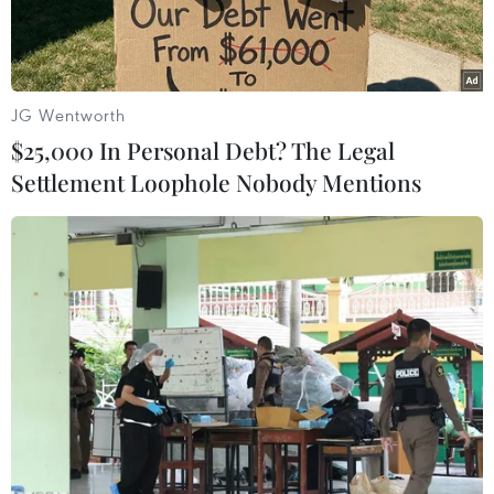
luật an ninh lương thực (Food Security Bill)
dành cho người nghèo.
Theo dự luật trên, mỗi tháng có khoảng 2/3 dân
JG Wentworth
số Ấn Độ sẽ được mua 5kg ngũ cốc/người, với
$25,000 In Personal Debt? The Legal
giá gạo chỉ 3 rupee/kg, bột mì 2 rupee/kg và ngũ
Settlement Loophole Nobody Mentions
cốc hạt to 1 rupee/kg. Tuy nhiên, dự luật cần
phải được Thượng nghị viện phê chuẩn mới có
hiệu lực.
Một khi dự luận về an ninh lương thực có hiệu
lực, Ấn Độ sẽ trở thành nước có chương trình
trợ cấp lượng thực lớn nhất thế giới, với số tiền
trợ cấp mà chính phủ phải chi hàng năm lên tới
gần 20 tỷ USD và cần khoảng 62 triệu tấn lương
thực để thực hiện chương trình.