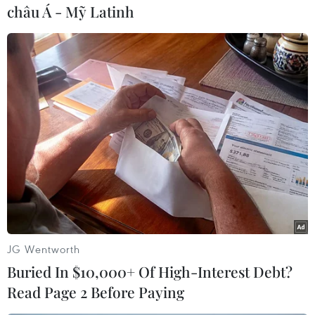
châu Á - Mỹ Latinh
#Hạ viện
#An ninh lương thực
#Hạn hán
#Suy dinh dưỡng
Ấn Độ
Theo dõi VietnamPlus
JG Wentworth
Buried In $10,000+ Of High-Interest Debt?
TIN CÙNG CHUYÊN MỤC
Read Page 2 Before Paying