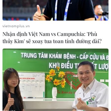
vietnamplus.vn
Nhận định Việt Nam vs Campuchia: 'Phù
thủy Kim' sẽ xoay tua toan tính đường dài?
Hiện trường vụ cháy. (Ảnh: Mạnh Tú/TTXVN)
Thượng tá Hà Tiến Dũng, Trưởng phòng Cảnh
sát Phòng cháy, Chữa cháy và Cứu nạn, Cứu hộ
(Công an tỉnh Hải Dương), cho biết đến khoảng