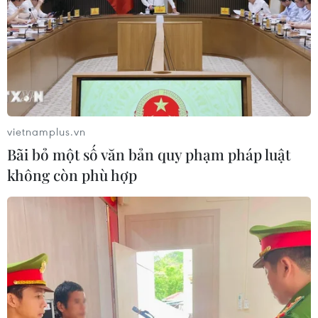
vietnamplus.vn
Bãi bỏ một số văn bản quy phạm pháp luật
không còn phù hợp
TIN CÙNG CHUYÊN MỤC
Cảnh báo mưa cường độ lớn trên
100mm tại Bắc Bộ, Thanh Hóa và
Nghệ An
06/08/2026 10:23
Bãi bỏ một số văn bản quy phạm