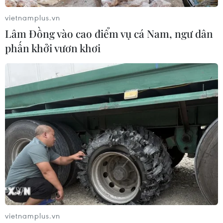
rạng sáng 17/2 đã khiến 4 người tử vong.
vietnamplus.vn
Lâm Đồng vào cao điểm vụ cá Nam, ngư dân
phấn khởi vươn khơi
vietnamplus.vn