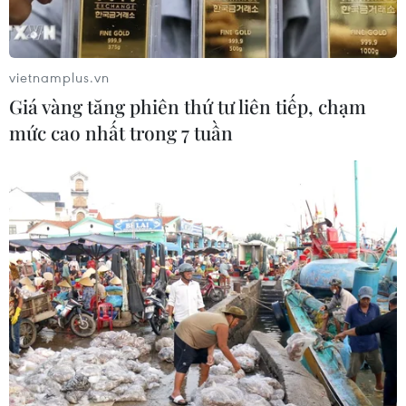
vietnamplus.vn
Giá vàng tăng phiên thứ tư liên tiếp, chạm
mức cao nhất trong 7 tuần
Hiện trường vụ cháy nhà trong
hẻm ở Thành phố Hồ Chí Minh khiến 4
người tử vong
17/02/2024 03:18
Vụ cháy 3 căn nhà tại hẻm 623 Cách Mạng Tháng Tám,
phường 15, quận 10, Thành phố Hồ Chí Minh xảy ra vào