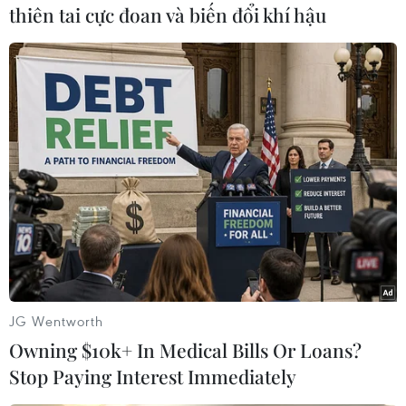
Ấn Độ
thiên tai cực đoan và biến đổi khí hậu
Theo dõi VietnamPlus
TIN CÙNG CHUYÊN MỤC
Chưa có bằng chứng truyền máu trẻ
giúp chống lão hóa
JG Wentworth
06/08/2026 23:16
Owning $10k+ In Medical Bills Or Loans?
Stop Paying Interest Immediately