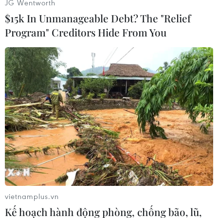
JG Wentworth
đường sắt./.
$15k In Unmanageable Debt? The "Relief
Program" Creditors Hide From You
Trà My (Vietnam+)
vietnamplus.vn
#Ấn Độ
#Đường sắt
#Xác chết
#Chậm giờ
Kế hoạch hành động phòng, chống bão, lũ,