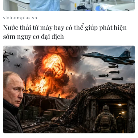
vietnamplus.vn
Trung Quốc: Cảnh sát Hong Kong,
Nước thải từ máy bay có thể giúp phát hiện
Macau triệt phá vụ lừa đảo đầu tư
sớm nguy cơ đại dịch
Fun Coffee
05/08/2026 06:41
Afghanistan đối mặt khủng hoảng
lương thực nghiêm trọng do thiếu
hụt viện trợ
05/08/2026 06:41
Italy nâng báo động đỏ trên toàn bộ
27 thành phố do nắng nóng kỷ lục
05/08/2026 06:31