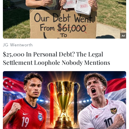
18/12/2022 22:54
Cuộc thử nghiệm được thực hiện tại cơ sở phóng vệ tinh
Sohae chủ yếu nhằm “đánh giá khả năng chụp ảnh vệ
tinh và hệ thống truyền dữ liệu cũng như hệ thống kiểm
soát mặt đất."
JG Wentworth
$25,000 In Personal Debt? The Legal
Settlement Loophole Nobody Mentions