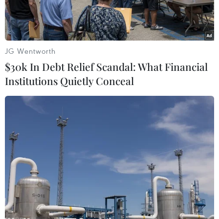
JG Wentworth
$30k In Debt Relief Scandal: What Financial
Institutions Quietly Conceal
Một chiếc máy bay không người lái được cho là của Triều Tiên
được trưng bày tại trụ sở Bộ Quốc phòng Hàn Quốc ngày
21/6/2017. (Ảnh: AP)
Các quan chức Hàn Quốc ngày 26/12 cho biết 5
máy bay không người lái (UAV) của Triều Tiên