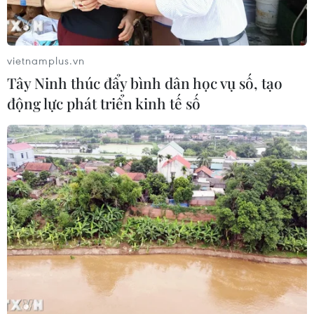
vietnamplus.vn
Tây Ninh thúc đẩy bình dân học vụ số, tạo
động lực phát triển kinh tế số
TIN CÙNG CHUYÊN MỤC
Cần Thơ thúc đẩy hợp tác du lịch với
đối tác Hàn Quốc