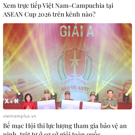
Xem trực tiếp Việt Nam-Campuchia tại
ASEAN Cup 2026 trên kênh nào?
Chuyên gia không loại trừ xung đột trên
vietnamplus.vn
bán đảo Triều Tiên vào 2023
Bế mạc Hội thi lực lượng tham gia bảo vệ an
25/12/2022 04:34
ninh, trật tự ở cơ sở giỏi toàn quốc