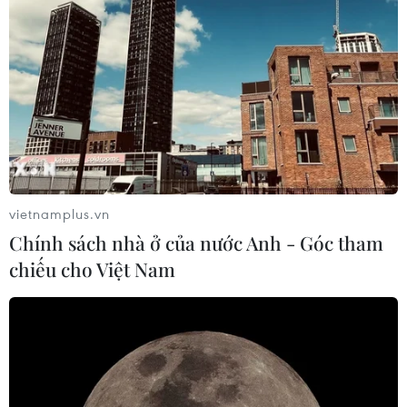
vietnamplus.vn
Chính sách nhà ở của nước Anh - Góc tham
chiếu cho Việt Nam