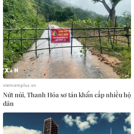
vietnamplus.vn
Nứt núi, Thanh Hóa sơ tán khẩn cấp nhiều hộ
dân