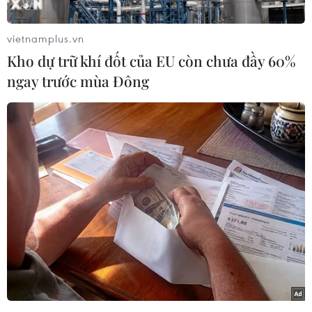
đã bay qua biên giới liên Triều, trong đó có một
UAV bay qua phía Bắc Seoul cùng ngày.
vietnamplus.vn
Đây là lần đầu tiên trong 5 năm qua, các máy
Kho dự trữ khí đốt của EU còn chưa đầy 60%
bay Triều Tiên xâm phạm không phận Hàn
ngay trước mùa Đông
Quốc.
Hàn Quốc đã đưa ra các thông điệp cảnh báo,
bắn cảnh cáo và điều máy bay chiến đấu, máy
bay trực thăng tấn công cùng các máy bay chiến
đấu khác để bắn hạ các UAV nói trên, trong khi
vẫn chưa xác nhận được các phương tiện của
Triều Tiên có mang vũ khí hay không.
Hội đồng Tham mưu trưởng liên quân Hàn
Quốc (JCS) cho hay, trong một bước đi đáp lại,
Hàn Quốc đã triển khai các phương tiện có
người lái và không người lái đến các khu vực