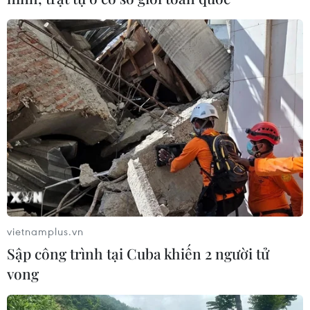
Tổng Giám đốc Hội đồng các vấn đề quốc tế Nga
Andrey Kortunov nhận định có thể sẽ xảy ra cuộc đối
đầu trực tiếp trên bán đảo Triều Tiên vào năm 2023.
vietnamplus.vn
Sập công trình tại Cuba khiến 2 người tử
vong