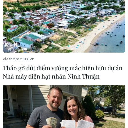
Bắc Pyongan, trong khoảng thời gian từ 11h13 và 12h05
cùng ngày.
vietnamplus.vn
Tháo gỡ dứt điểm vướng mắc hiện hữu dự án
Nhà máy điện hạt nhân Ninh Thuận
Triều Tiên tuyên bố phát triển vệ tinh do
thám tại cơ sở phóng tên lửa