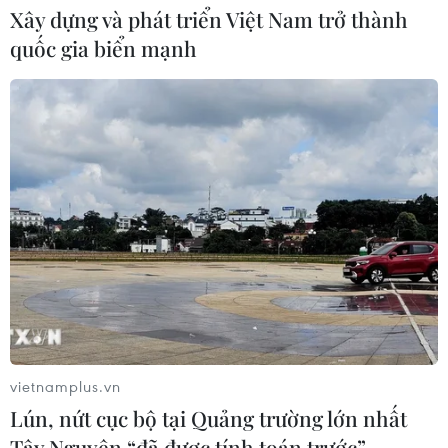
04/08/2026 14:11
Xây dựng và phát triển Việt Nam trở thành
quốc gia biển mạnh
ASC 2026: Tiếp lửa đam mê khoa học
cho thế hệ trẻ Việt Nam
04/08/2026 14:08
Xem thêm
vietnamplus.vn
CƠ QUAN CHỦ QUẢN: THÔNG TẤN XÃ VIỆT NAM
Lún, nứt cục bộ tại Quảng trường lớn nhất
Tổng Biên tập: TRẦN TIẾN DUẨN
Tây Nguyên “đã được tính toán trước”