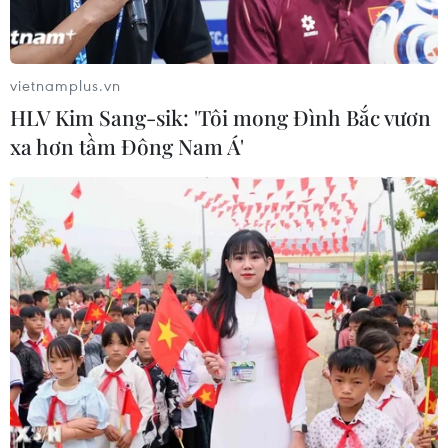
vietnamplus.vn
HLV Kim Sang-sik: 'Tôi mong Đình Bắc vươn
xa hơn tầm Đông Nam Á'
Quân đội Hàn Quốc thông tin thêm về vụ
phóng mới của Triều Tiên
23/12/2022 10:47
Quân đội Hàn Quốc cho biết hai tên lửa của Triều Tiên
được phóng từ khu vực Sunan ở Bình Nhưỡng vào lúc
16h32 (giờ địa phương) và bay được các quãng đường
dài lần lượt 250km và 350km.