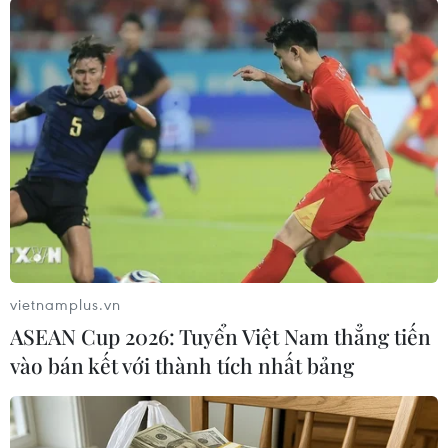
#Liên quân Hàn Quốc
#Máy bay không người lái
#Biên giới liên Triều
#Không phận Hàn Quốc
#Hành động khiêu khích
Hàn Quốc
Triều Tiên
Theo dõi VietnamPlus
vietnamplus.vn
ASEAN Cup 2026: Tuyển Việt Nam thẳng tiến
vào bán kết với thành tích nhất bảng
TIN LIÊN QUAN