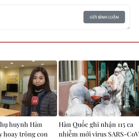
GỬI BÌNH LUẬN
hụ huynh Hàn
Hàn Quốc ghi nhận 115 ca
y hoay trông con
nhiễm mới virus SARS-CoV