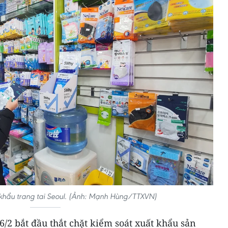
hẩu trang tai Seoul. (Ảnh: Mạnh Hùng/TTXVN)
/2 bắt đầu thắt chặt kiểm soát xuất khẩu sản