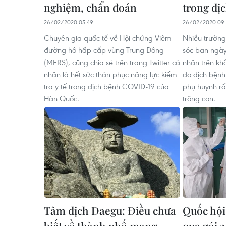
nghiệm, chẩn đoán
trong dị
26/02/2020 05:49
26/02/2020 09:
Chuyên gia quốc tế về Hội chứng Viêm
Nhiều trườn
đường hô hấp cấp vùng Trung Đông
sóc ban ngày
(MERS), cũng chia sẻ trên trang Twitter cá
nhân trên k
nhân là hết sức thán phục năng lực kiểm
do dịch bệnh
tra y tế trong dịch bệnh COVID-19 của
phụ huynh rấ
Hàn Quốc.
trông con.
Tâm dịch Daegu: Điều chưa
Quốc hội