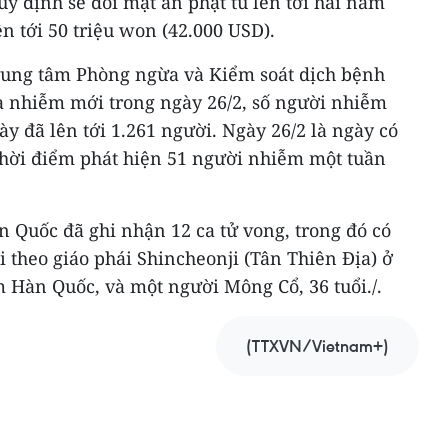
y định sẽ đối mặt án phạt tù lên tới hai năm
n tới 50 triệu won (42.000 USD).
Trung tâm Phòng ngừa và Kiểm soát dịch bệnh
a nhiễm mới trong ngày 26/2, số người nhiễm
ày đã lên tới 1.261 người. Ngày 26/2 là ngày có
thời điểm phát hiện 51 người nhiễm một tuần
 Quốc đã ghi nhận 12 ca tử vong, trong đó có
i theo giáo phái Shincheonji (Tân Thiên Địa) ở
Hàn Quốc, và một người Mông Cổ, 36 tuổi./.
(TTXVN/Vietnam+)