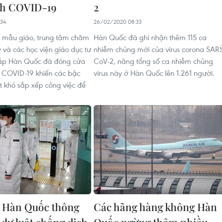
ch COVID-19
2
34
26/02/2020 08:33
g mẫu giáo, trung tâm chăm
Hàn Quốc đã ghi nhận thêm 115 ca
 và các học viện giáo dục tư
nhiễm chủng mới của virus corona SAR
hắp Hàn Quốc đã đóng cửa
CoV-2, nâng tổng số ca nhiễm chủng
 COVID-19 khiến các bậc
virus này ở Hàn Quốc lên 1.261 người.
t khó sắp xếp công việc để
 Hàn Quốc thông
Các hãng hàng không Hàn