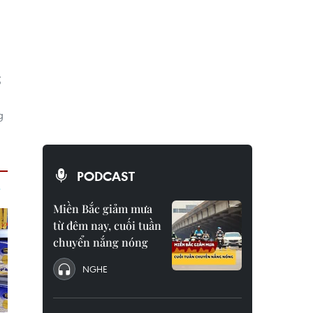
ố
g
PODCAST
Miền Bắc giảm mưa
từ đêm nay, cuối tuần
chuyển nắng nóng
NGHE