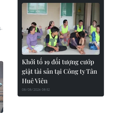
S-
Khởi tố 19 đối tượng cướp
giật tài sản tại Công ty Tân
Huê Viên
08/08/2026 08:52