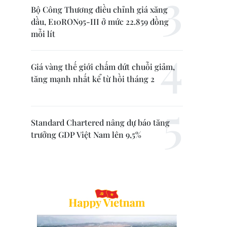
Bộ Công Thương điều chỉnh giá xăng
dầu, E10RON95-III ở mức 22.859 đồng
mỗi lít
Giá vàng thế giới chấm dứt chuỗi giảm,
tăng mạnh nhất kể từ hồi tháng 2
Standard Chartered nâng dự báo tăng
trưởng GDP Việt Nam lên 9,5%