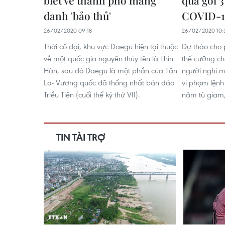
biết về thành phố mang
qua gói 3
danh 'bảo thủ'
COVID-1
26/02/2020 09:18
26/02/2020 10:
Thời cổ đại, khu vực Daegu hiện tại thuộc
Dự thảo cho
về một quốc gia nguyên thủy tên là Thìn
thể cưỡng ch
Hàn, sau đó Daegu là một phần của Tân
người nghi m
La- Vương quốc đã thống nhất bán đảo
vi phạm lệnh 
Triều Tiên (cuối thế kỷ thứ VII).
năm tù giam,