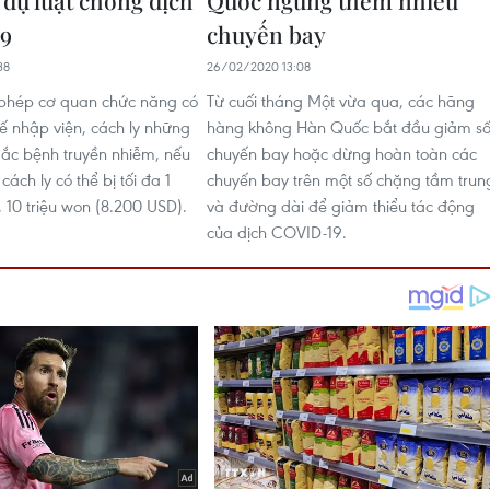
 dự luật chống dịch
Quốc ngừng thêm nhiều
9
chuyến bay
38
26/02/2020 13:08
 phép cơ quan chức năng có
Từ cuối tháng Một vừa qua, các hãng
ế nhập viện, cách ly những
hàng không Hàn Quốc bắt đầu giảm s
ắc bệnh truyền nhiễm, nếu
chuyến bay hoặc dừng hoàn toàn các
cách ly có thể bị tối đa 1
chuyến bay trên một số chặng tầm trun
 10 triệu won (8.200 USD).
và đường dài để giảm thiểu tác động
của dịch COVID-19.