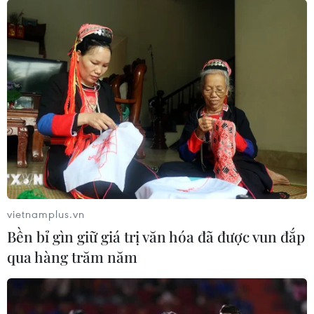
trong cuộc đua hút đầu tư xe điện
18/07/2026 13:38
Mỹ buộc Tesla phải sửa lỗi đèn pha
gây chói cho gần 20.000 xe
17/07/2026 05:42
Xem thêm
vietnamplus.vn
Bền bỉ gìn giữ giá trị văn hóa đã được vun đắp
qua hàng trăm năm
CƠ QUAN CHỦ QUẢN: THÔNG TẤN XÃ VIỆT NAM