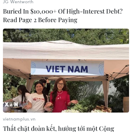
JG Wentworth
Buried In $10,000+ Of High-Interest Debt?
Read Page 2 Before Paying
#Mercedes-Benz
#SL-Class
#Xe mui trần
#Nhiên liệu
Theo dõi VietnamPlus
vietnamplus.vn
Thắt chặt đoàn kết, hướng tới một Cộng
TIN CÙNG CHUYÊN MỤC