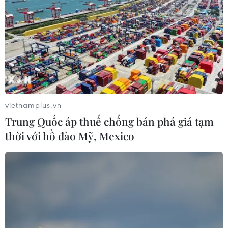
Đà Nẵng và Hải Phòng tăng cường hợp tác
vietnamplus.vn
phát triển kinh tế-xã hội
Trung Quốc áp thuế chống bán phá giá tạm
01/04/2022 14:15
thời với hồ đào Mỹ, Mexico
Về du lịch, Đà Nẵng và Hải Phòng sẽ triển khai chương
trình liên kết nhằm hình thành sản phẩm chuyên về du
lịch MICE, du lịch biển đảo, du lịch nghỉ dưỡng.