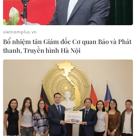
vietnamplus.vn
Bổ nhiệm tân Giám đốc Cơ quan Báo và Phát
thanh, Truyền hình Hà Nội
Quang cảnh kỳ họp. (Ảnh: Hoàng Ngọc/TTXVN)
Ngày 12/4, Kỳ họp thứ 5 (Kỳ họp chuyên đề) Hội
đồng Nhân dân thành phố Hải Phòng khóa XVI,
nhiệm kỳ 2021-2026 đã thảo luận, biểu quyết
nhất trí thông qua 19 nghị quyết quan trọng.