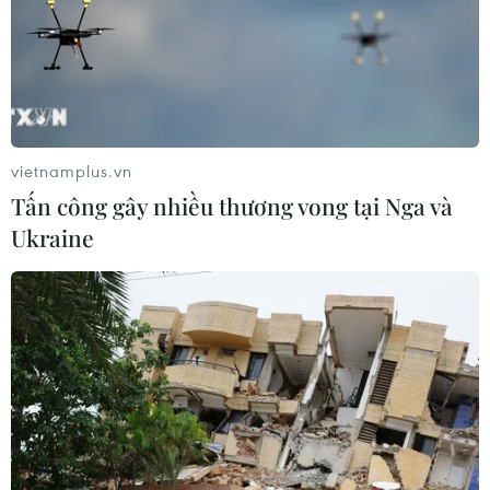
vietnamplus.vn
Tấn công gây nhiều thương vong tại Nga và
Ukraine
Hợp tác du lịch giữa 5 địa phương miền
Trung với Hải Phòng, Quảng Ninh
03/04/2022 13:37
Đại diện ngành du lịch 5 tỉnh, thành phố gồm Quảng
Bình, Quảng Trị, Thừa Thiên-Huế, Quảng Nam, Đà
Nẵng đã ký kết hợp tác phát triển du lịch với Hải Phòng,
Quảng Ninh, giai đoạn 2022-2025.