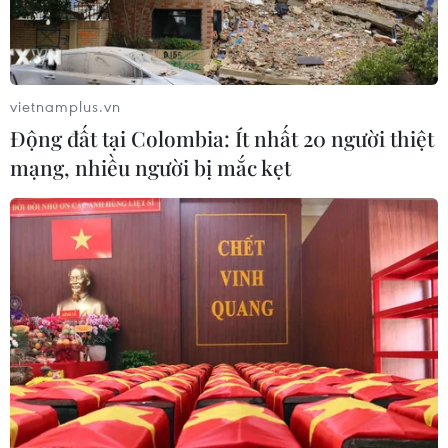
vietnamplus.vn
Động đất tại Colombia: Ít nhất 20 người thiệt
mạng, nhiều người bị mắc kẹt
Cảnh giác trước tin nhắn mạo danh Bí thư
Thành ủy Hải Phòng
08/04/2022 09:30