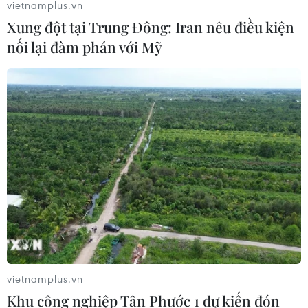
vietnamplus.vn
Xung đột tại Trung Đông: Iran nêu điều kiện
nối lại đàm phán với Mỹ
vietnamplus.vn
Khu công nghiệp Tân Phước 1 dự kiến đón