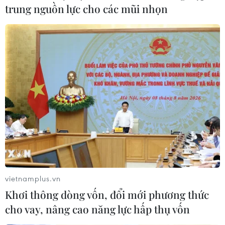
17/03/2022 09:59
trung nguồn lực cho các mũi nhọn
Hiện Hải Phòng có hơn 400 dự án có vốn đầu tư trực
tiếp nước ngoài. Trong năm nay, thành phố đặt mục tiêu
thu hút vốn FDI đạt từ 2,5-3 tỷ USD
vietnamplus.vn
Khơi thông dòng vốn, đổi mới phương thức
cho vay, nâng cao năng lực hấp thụ vốn