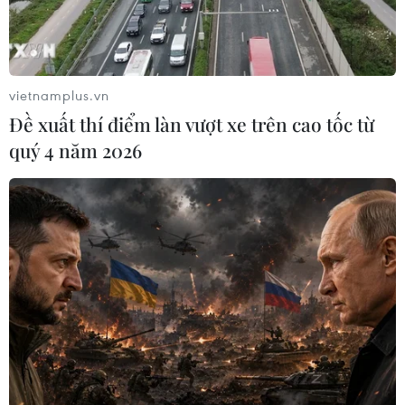
chỉ bố trí vốn cho các dự án có tính khả thi cao
về giải phóng mặt bằng, tiến độ giải ngân; nâng
cao chất lượng công tác lập hồ sơ các dự án; hạn
chế tình trạng điều chỉnh dự án quá nhiều.
vietnamplus.vn
Đối với các chương trình, dự án mới, khó, cần
Đề xuất thí điểm làn vượt xe trên cao tốc từ
vừa làm vừa tổng kết rút kinh nghiệm sau đó
quý 4 năm 2026
nhân rộng để hạn chế những phức tạp phát sinh
trong quá trình tổ chức thực hiện./.
(TTXVN/Vietnam+)