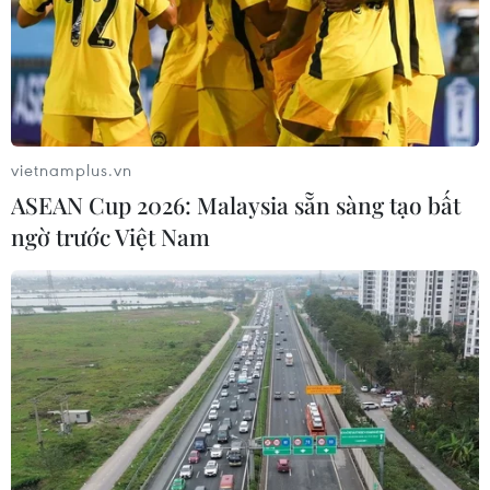
Các đại biểu tham dự Kỳ họp. (Ảnh: Hoàng Ngọc/TTXVN)
Các cấp, ngành, địa phương tăng cường công
vietnamplus.vn
tác quản lý, nâng cao hiệu quả sử dụng vốn đầu
ASEAN Cup 2026: Malaysia sẵn sàng tạo bất
tư công; triển khai lập, thẩm định, phê duyệt và
ngờ trước Việt Nam
tổ chức thực hiện các chương trình, dự án đảm
bảo đúng quy định pháp luật; tiết kiệm, tránh
lãng phí, thất thoát, tiêu cực trong đầu tư công;
rà soát kỹ các dự án mới, sắp xếp thứ tự ưu tiên
vốn đầu tư công.
Bên cạnh đó, các cấp, ngành, địa phương đầu tư
dứt điểm từng dự án để sớm đưa vào sử dụng;