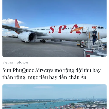
Hải Phòng: Buộc thôi việc viên chức bị tố
đòi tiền mới cho F0 đi viện
24/03/2022 05:54
Lực lượng chức năng Hải Phòng buộc thôi việc Trạm
trưởng Trạm Y tế lưu động phường Trại Cau sau khi
vietnamplus.vn
người này bị tố đòi 1,5 triệu đồng mới cho F0 đi viện.
Sun PhuQuoc Airways mở rộng đội tàu bay
thân rộng, mục tiêu bay đến châu Âu