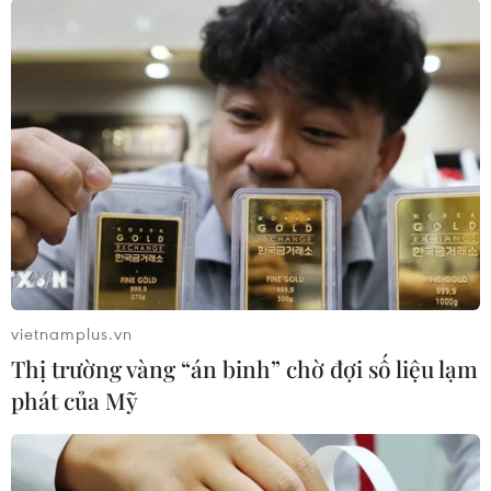
Bính; Điều chỉnh chủ trương đầu tư Dự án cải
tạo, nâng cấp Quốc lộ 10, đoạn từ cầu Đá Bạc
đến cầu Kiền; Điều chỉnh chủ trương đầu tư Dự
án đầu tư xây dựng công trình Trung tâm Chính
trị-Hành chính thành phố, hệ thống giao thông
và hệ thống hạ tầng kỹ thuật đồng bộ tại Khu đô
thị Bắc sông Cấm.
Điều chỉnh chủ trương đầu tư Dự án đầu tư xây
dựng công trình Trung tâm Hội nghị-Biểu diễn
thành phố và hệ thống hạ tầng kỹ thuật đồng bộ
tại Khu đô thị Bắc sông Cấm; Điều chỉnh chủ
vietnamplus.vn
trương đầu tư Dự án đầu tư xây dựng cải tạo
Thị trường vàng “án binh” chờ đợi số liệu lạm
đường 359 đoạn từ xã Thủy Triều đến đường
phát của Mỹ
trục giao thông Khu đô thị và công nghiệp Bến
Rừng, huyện Thủy Nguyên.