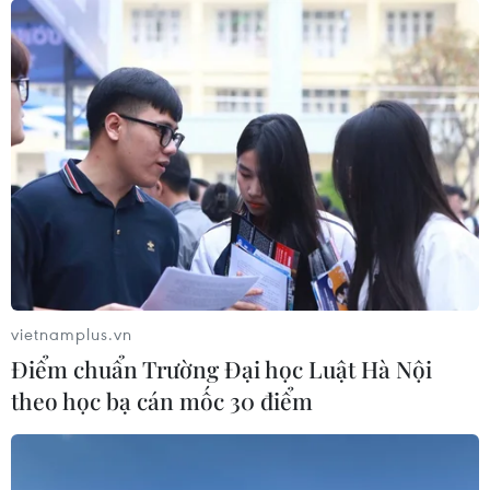
Hải Phòng phá dỡ các công trình vi phạm
tại Vườn Quốc gia Cát Bà
17/03/2022 12:31
Ủy ban Nhân dân thành phố Hải Phòng đã giao Sở Xây
dựng thành phố chủ trì, cùng các cơ quan liên quan tiếp
tục triển khai các thủ tục để thực hiện việc cưỡng chế
phá dỡ đối với các công trình vi phạm.
vietnamplus.vn
Điểm chuẩn Trường Đại học Luật Hà Nội
theo học bạ cán mốc 30 điểm