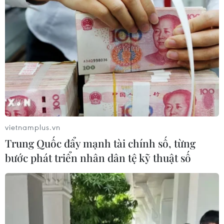
Điều chỉnh, bổ sung danh mục dự án đầu tư có
chuyển đổi mục đích sử dụng đất lúa, đất rừng
phòng hộ, rừng đặc dụng; danh mục các dự án
đầu tư phải thu hồi đất; mức vốn ngân sách nhà
nước dự kiến cấp cho việc bồi thường, giải
phóng mặt bằng trên địa bàn thành phố năm
2022.
Chủ tịch Hội đồng Nhân dân thành phố Hải
Phòng Phạm Văn Lập nhấn mạnh để thực hiện
vietnamplus.vn
tốt các nghị quyết đã được Hội đồng Nhân dân
Trung Quốc đẩy mạnh tài chính số, từng
thành phố thông qua, đề nghị Ủy ban Nhân dân
bước phát triển nhân dân tệ kỹ thuật số
thành phố, các cấp, ngành, địa phương chú
trọng một số nhiệm vụ và giải pháp như: Tiếp
tục bám sát các chỉ tiêu, nhiệm vụ phát triển
kinh tế-xã hội, quốc phòng-an ninh năm 2022
đã được xác định tại các nghị quyết của Thành