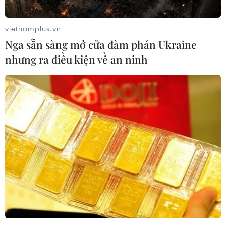
vietnamplus.vn
Nga sẵn sàng mở cửa đàm phán Ukraine
nhưng ra điều kiện về an ninh
#Hội đồng Nhân dân thành phố Hải Phòng
#Bệnh viện Kiến An
#Khu tái định cư đảo Cát Hải
#Quốc lộ 10
TP. Hải Phòng
Theo dõi VietnamPlus