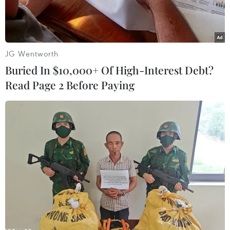
JG Wentworth
Buried In $10,000+ Of High-Interest Debt?
Read Page 2 Before Paying
Vụ tại nạn giao thông nghiêm trọng xảy ra tại chợ Tân Long,
thuộc thôn Long Hợp, xã Lao Bảo, tỉnh Quảng Trị khi một xe ôtô
lao thẳng vào chợ chuối đông người khiến 3 người chết, nhiều