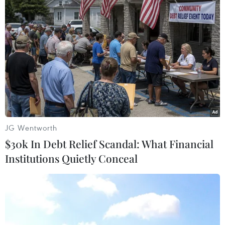
TIN LIÊN QUAN
JG Wentworth
$30k In Debt Relief Scandal: What Financial
Institutions Quietly Conceal
Liên tiếp xảy ra các vụ tai nạn giao thông
liên quan đến xe tải, xe đầu kéo