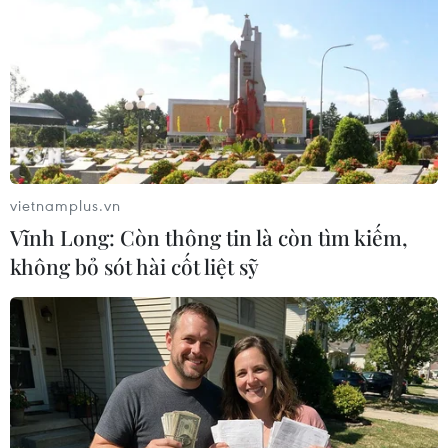
13/08/2025 01:27
Chỉ trong hai ngày 12-13/8, tại Quảng Ngãi và Bắc Ninh
đã xảy ra hai vụ tai nạn giao thông liên quan xe tải, xe
đầu kéo khiến một phụ nữ và một thiếu niên tử vong,
một người bị thương nặng.
vietnamplus.vn
Vĩnh Long: Còn thông tin là còn tìm kiếm,
không bỏ sót hài cốt liệt sỹ