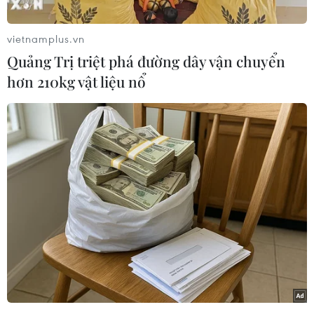
người bị thương nặng. (Ảnh: TTXVN phát)
vietnamplus.vn
Quảng Trị triệt phá đường dây vận chuyển
hơn 210kg vật liệu nổ
Hiện trường xảy ra vụ tai nạn giao thông nghiêm trọng. (Ảnh:
TTXVN phát)