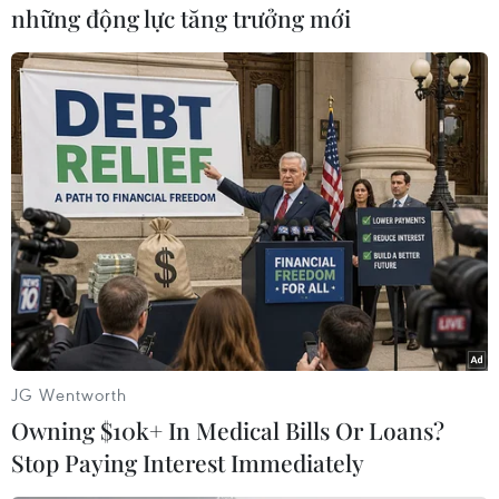
những động lực tăng trưởng mới
Hiện trường vụ tai nạn giao thông nghiêm trọng. (Ảnh: TTXVN
phát)
(TTXVN/Vietnam+)
JG Wentworth
Owning $10k+ In Medical Bills Or Loans?
Stop Paying Interest Immediately