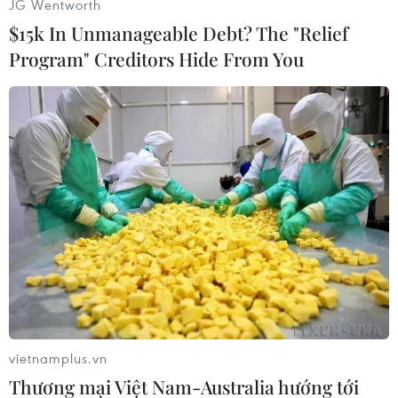
JG Wentworth
$15k In Unmanageable Debt? The "Relief
Program" Creditors Hide From You
Hiện trường vụ tai nạn giao thông nghiêm trọng. (Ảnh: TTXVN
phát)
vietnamplus.vn
Thương mại Việt Nam-Australia hướng tới