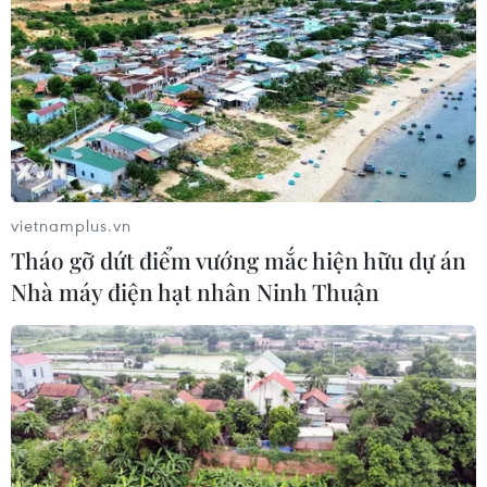
năng cân đối vốn 2 siêu dự án giao
thông
06/08/2026 07:00
TP Hồ Chí Minh: Dự án mở rộng
đường Phạm Văn Bạch vẫn dang dở
sau 20 năm
vietnamplus.vn
06/08/2026 06:56
Tháo gỡ dứt điểm vướng mắc hiện hữu dự án
Nhà máy điện hạt nhân Ninh Thuận
Đầu tư hơn 6.209 tỷ đồng hoàn thiện
hạ tầng dùng chung Bến cảng Liên
Chiểu
06/08/2026 06:28
Quảng Trị: Xử phạt tài xế vượt đường