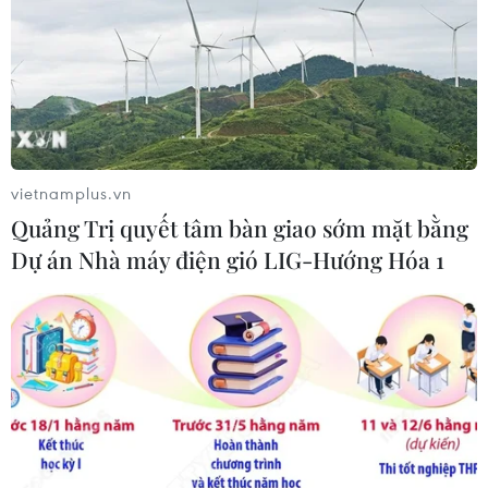
vietnamplus.vn
TIN CÙNG CHUYÊN MỤC
Quảng Trị quyết tâm bàn giao sớm mặt bằng
Metro Nhổn-Ga Hà Nội đã “cõng”
Dự án Nhà máy điện gió LIG-Hướng Hóa 1
hơn 14 triệu lượt khách sau 2 năm
khai thác
08/08/2026 02:13
Cảnh sát giao thông triển khai chiến
dịch nâng cao kỹ năng lái xe môtô, xe
gắn máy