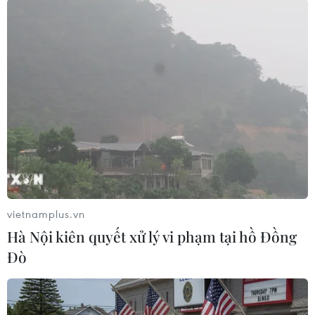
#Quảng Trị
#Tai nạn giao thông
#Xe tải
#Chợ Tân Long
Quảng Trị
vietnamplus.vn
Hà Nội kiên quyết xử lý vi phạm tại hồ Đồng
Theo dõi VietnamPlus
Đò