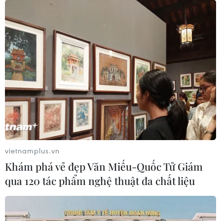
vietnamplus.vn
Khám phá vẻ đẹp Văn Miếu-Quốc Tử Giám
qua 120 tác phẩm nghệ thuật đa chất liệu