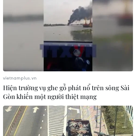
06/08/2026 23:16
Xung đột Israel-Hamas: Ít nhất 300
trẻ em thiệt mạng trong 300 ngày
qua
06/08/2026 22:56
Nước thải từ máy bay có thể giúp
vietnamplus.vn
phát hiện sớm nguy cơ đại dịch
Hiện trường vụ ghe gỗ phát nổ trên sông Sài
06/08/2026 22:30
Gòn khiến một người thiệt mạng
Tây Ban Nha: 100 người thiệt mạng
trong vụ vượt biển ồ ạt vào Ceuta
06/08/2026 16:03