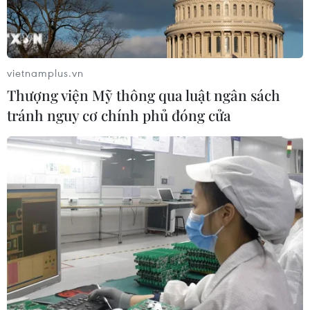
The Star đưa tin sáu người đã thiệt mạng trong một đám
cháy tại thành phố Ipoh, bang Perak, Malaysia, vào
sáng sớm 20/2, trong đó có hai phụ nữ Việt Nam.
vietnamplus.vn
Thượng viện Mỹ thông qua luật ngân sách
tránh nguy cơ chính phủ đóng cửa