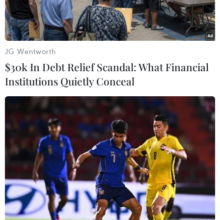
JG Wentworth
$30k In Debt Relief Scandal: What Financial
Institutions Quietly Conceal
Hiện trường vụ hỏa hoạn. (Nguồn: Reuters)
Theo hãng tin Pháp AFP, đã có ít nhất 41 người
thiệt mạng trong một vụ hỏa hoạn kinh hoàng
xảy ra trong đêm 20/2 rạng sáng 21/2, thiêu rụi
một tòa nhà chung cư tại thủ đô Dhaka của
Bangladesh.
Giới chức cứu hỏa sở tại cho biết lực lượng cứu