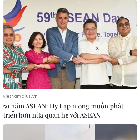
người bị thương
07/08/2026 00:50
Ớt nhập khẩu từ Mexico khiến hàng
trăm người tiêu dùng Mỹ nhiễm
khuẩn Salmonella
07/08/2026 00:43
Bánh xèo tôm nhảy - món ăn phải
thử khi đến Quy Nhơn
vietnamplus.vn
07/08/2026 00:00
59 năm ASEAN: Hy Lạp mong muốn phát
triển hơn nữa quan hệ với ASEAN
Chưa có bằng chứng truyền máu trẻ
giúp chống lão hóa