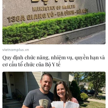
vietnamplus.vn
Quy định chức năng, nhiệm vụ, quyền hạn và
cơ cấu tổ chức của Bộ Y tế
Cháy lớn ở Canada, 7 trẻ em trong một gia
đình tị nạn Syria thiệt mạng
20/02/2019 01:32
Bảy trẻ em trong cùng một gia đình được cho là người tị
nạn Syria đã thiệt mạng trong vụ hỏa hoạn xảy ra ngày
19/2 tại một ngôi nhà ở thành phố Halifax của Canada.