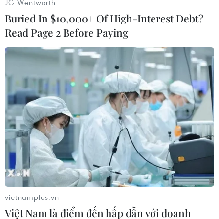
JG Wentworth
Buried In $10,000+ Of High-Interest Debt?
Read Page 2 Before Paying
#Hỏa hoạn
#Hỏa hoạn ở Bangladesh
#Cháy chung cư
#Hóa chất
#Chấy gây cháy nổ
vietnamplus.vn
Bangladesh
Việt Nam là điểm đến hấp dẫn với doanh