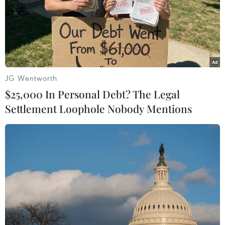
JG Wentworth
$25,000 In Personal Debt? The Legal
Settlement Loophole Nobody Mentions
Hai phụ nữ Việt Nam tử vong do hỏa hoạn
tại Malaysia
20/02/2019 08:14