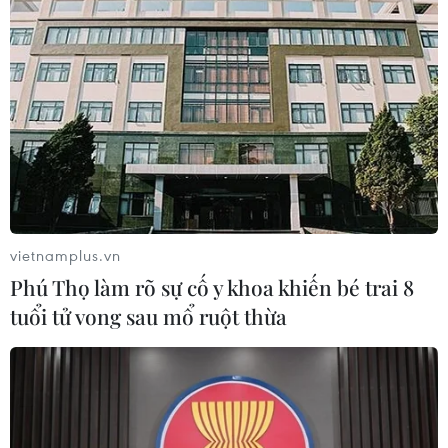
vietnamplus.vn
Phú Thọ làm rõ sự cố y khoa khiến bé trai 8
tuổi tử vong sau mổ ruột thừa
TIN CÙNG CHUYÊN MỤC
Đà Nẵng: Hỗ trợ 700 triệu đồng cho
đồng bào nghèo xã Hùng Sơn