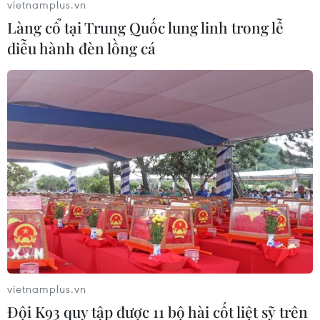
vietnamplus.vn
Làng cổ tại Trung Quốc lung linh trong lễ
diễu hành đèn lồng cá
vietnamplus.vn
Đội K93 quy tập được 11 bộ hài cốt liệt sỹ trên