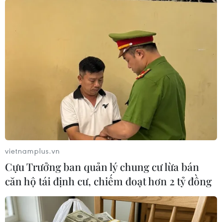
Hàng chục vụ hỏa hoạn "thiêu đốt" cả
miền Bắc Tây Ban Nha
18/02/2019 08:35
Lực lượng chức năng các khu vực miền Bắc nước này
đang phải vật lộn với khoảng 50 đám cháy, trong đó có
nhiều vụ là do cố ý phóng hỏa.
vietnamplus.vn
Cựu Trưởng ban quản lý chung cư lừa bán
căn hộ tái định cư, chiếm đoạt hơn 2 tỷ đồng