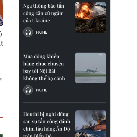
Nga thông báo tấn
công căn cứ ngầm
của Ukraine
ộ
NGHE
t
Mưa dông khiến
hàng chục chuyến
bay tới Nội Bài
không thể hạ cánh
áp
NGHE
Houthi bị nghi đứng
sau vụ tấn công đánh
chìm tàu hàng Ấn Độ
trên Biển Đỏ