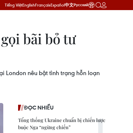
Tiếng Việt
English
Français
Español
中文
Русский
gọi bãi bỏ tư
ại London nêu bật tình trạng hỗn loạn
ĐỌC NHIỀU
Tổng thống Ukraine chuẩn bị chiến lược
buộc Nga “ngừng chiến”