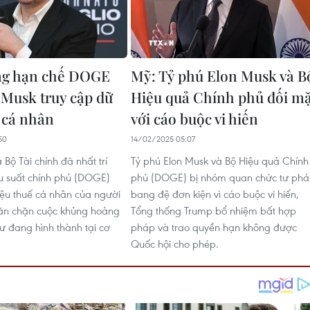
ng hạn chế DOGE
Mỹ: Tỷ phú Elon Musk và B
 Musk truy cập dữ
Hiệu quả Chính phủ đối mặ
ế cá nhân
với cáo buộc vi hiến
50
14/02/2025 05:07
Bộ Tài chính đã nhất trí
Tỷ phú Elon Musk và Bộ Hiệu quả Chính
u suất chính phủ (DOGE)
phủ (DOGE) bị nhóm quan chức tư ph
liệu thuế cá nhân của người
bang đệ đơn kiện vì cáo buộc vi hiến,
găn chặn cuộc khủng hoảng
Tổng thống Trump bổ nhiệm bất hợp
tư đang hình thành tại cơ
pháp và trao quyền hạn không được
Quốc hội cho phép.