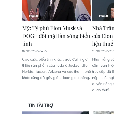
Mỹ: Tỷ phú Elon Musk và
Nhà Trắ
DOGE đối mặt làn sóng biểu
của Elon
tình
liệu thu
02/03/2025 04:55
20/02/2025 23:
Các cuộc biểu tình khác trước đại lý giới
Nhà Trắng và 
thiệu sản phẩm của Tesla ở Jacksonville,
cấm Ban Hiệ
Florida, Tucson, Arizona và các thành phố
truy cập dữ 
khác cũng đã gây gián đoạn giao thông.
nộp thuế, n
quyền riêng 
quan thuế.