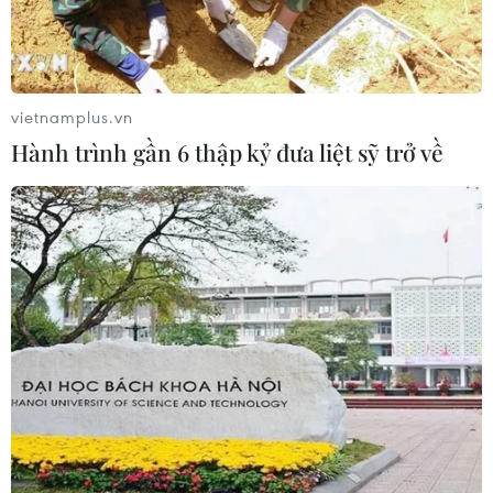
vietnamplus.vn
Hành trình gần 6 thập kỷ đưa liệt sỹ trở về
TIN CÙNG CHUYÊN MỤC
Cứu sống trẻ sinh cực non 25 tuần
thai, nặng gần 700 gram
09/08/2026 04:44
Đầu tư cho sức khỏe từ phòng bệnh
đến hạ tầng y tế
09/08/2026 03:29