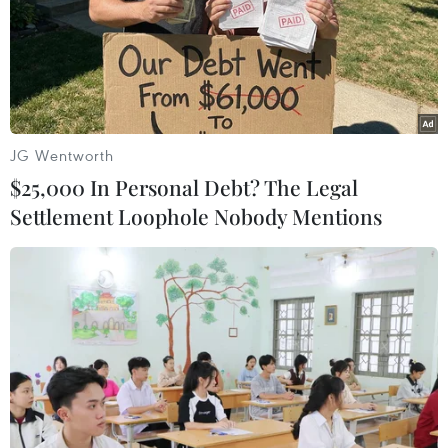
Tuy hết cách ly nhưng để tránh tư tưởng chủ quan, chính
quyền các cấp vẫn tiếp tục tăng cường công tác tuyên
truyền để người dân tiếp tục thực hiện nghiêm các quy
định về phòng, chống dịch.
JG Wentworth
$25,000 In Personal Debt? The Legal
Settlement Loophole Nobody Mentions