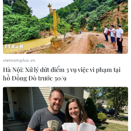
TIN LIÊN QUAN
vietnamplus.vn
Hà Nội: Xử lý dứt điểm 3 vụ việc vi phạm tại
hồ Đồng Đò trước 30/9
Nhiều khu phố, cụm dân cư tại Hải Dương
kết thúc thời gian cách ly
14/09/2020 02:23