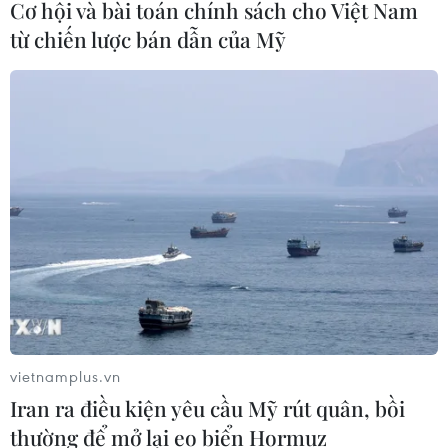
Cơ hội và bài toán chính sách cho Việt Nam
từ chiến lược bán dẫn của Mỹ
Hà Nội cảnh báo về việc sử dụng tế
bào gốc trong khám chữa bệnh, làm
đẹp
07/08/2026 03:03
Thắp lên hy vọng cho bệnh nhân
nghèo từ 'phòng khám 0 đồng' ở An
Giang
07/08/2026 02:00
Ca vi phẫu ghép da đầu hiếm gặp
giúp bé gái phục hồi sau 10 năm
vietnamplus.vn
06/08/2026 07:15
Iran ra điều kiện yêu cầu Mỹ rút quân, bồi
thường để mở lại eo biển Hormuz