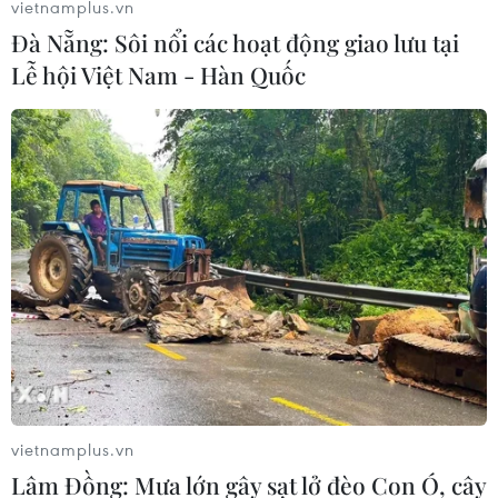
vietnamplus.vn
Đà Nẵng: Sôi nổi các hoạt động giao lưu tại
Lễ hội Việt Nam - Hàn Quốc
Việt Nam tiếp tục không ghi nhận ca mắc
COVID-19 mới trong sáng 15/9
14/09/2020 23:30
Theo Bản tin Ban Chỉ đạo quốc gia phòng chống
COVID-19, tính từ 18h ngày 14/9 đến 6h ngày 15/9, Việt
Nam ghi nhận 0 ca mắc mới.
vietnamplus.vn
Lâm Đồng: Mưa lớn gây sạt lở đèo Con Ó, cây