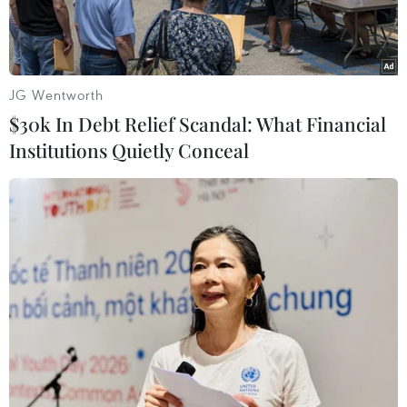
JG Wentworth
$30k In Debt Relief Scandal: What Financial
Institutions Quietly Conceal
Hội Thầy thuốc trẻ Việt Nam trao tặng trạng thiết bị cho đại diện
các bệnh viện (Ảnh: T.G/Vietnam+)
Chiều 15/9, Trung ương Hội liên hiệp thanh
niên Việt Nam và Trung ương Hội Thầy thuốc