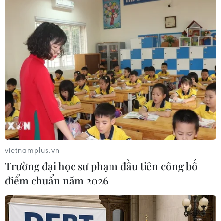
nghiệm trên cả nước.
Theo đại diện Hội Thầy thuốc trẻ Việt Nam, các
hoạt động của Chương trình Chung tay phòng,
chống dịch COVID-19-Vì một Việt Nam khỏe
mạnh sẽ tiếp tục được triển khai trên cả nước
bởi các cấp bộ Hội từ nay đến khi Việt Nam
tuyên bố hết dịch./.
(Vietnam+)
vietnamplus.vn
Trường đại học sư phạm đầu tiên công bố
điểm chuẩn năm 2026